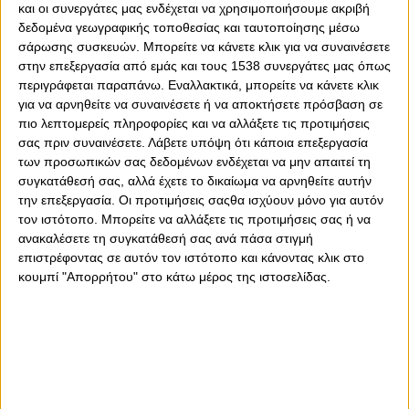
και οι συνεργάτες μας ενδέχεται να χρησιμοποιήσουμε ακριβή
δεδομένα γεωγραφικής τοποθεσίας και ταυτοποίησης μέσω
σάρωσης συσκευών. Μπορείτε να κάνετε κλικ για να συναινέσετε
στην επεξεργασία από εμάς και τους 1538 συνεργάτες μας όπως
περιγράφεται παραπάνω. Εναλλακτικά, μπορείτε να κάνετε κλικ
για να αρνηθείτε να συναινέσετε ή να αποκτήσετε πρόσβαση σε
πιο λεπτομερείς πληροφορίες και να αλλάξετε τις προτιμήσεις
σας πριν συναινέσετε.
Λάβετε υπόψη ότι κάποια επεξεργασία
των προσωπικών σας δεδομένων ενδέχεται να μην απαιτεί τη
συγκατάθεσή σας, αλλά έχετε το δικαίωμα να αρνηθείτε αυτήν
την επεξεργασία. Οι προτιμήσεις σαςθα ισχύουν μόνο για αυτόν
Πέμπτη, 30 Μαρτίου 2023 - 21:25
τον ιστότοπο. Μπορείτε να αλλάξετε τις προτιμήσεις σας ή να
Κλείστε τώρα την στρούγκα της
ανακαλέσετε τη συγκατάθεσή σας ανά πάσα στιγμή
ντροπής!
επιστρέφοντας σε αυτόν τον ιστότοπο και κάνοντας κλικ στο
κουμπί "Απορρήτου" στο κάτω μέρος της ιστοσελίδας.
Δεν είναι η πρώτη φορά που συνέβησαν αίσχη στη στρούγκα
της Λεωφόρου, με θύματα τις «ερυθρόλευκες».