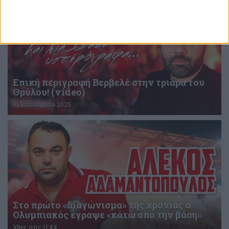
Επική περιγραφή Βερβελέ στην τριάρα του
Θρύλου! (video)
31 Ιανουαρίου 2025
Στο πρώτο «διαγώνισμα» της χρονιάς ο
Ολυμπιακός έγραψε «κάτω από την βάση»
Χθες στις 11:44