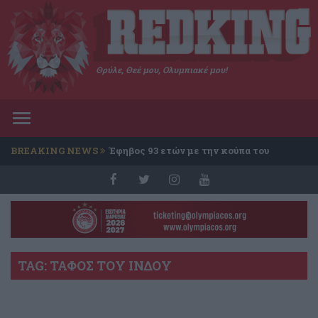
Θρύλε, Θεέ μου, Ολυμπιακέ μου!
Toggle
navigation
BREAKING NEWS
Έφηβος 93 ετών με την κούπα του
Conference
TAG: ΤΑΦΟΣ ΤΟΥ ΙΝΔΟΥ