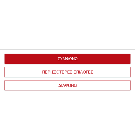
ΣΥΜΦΩΝΩ
ΠΕΡΙΣΣΟΤΕΡΕΣ ΕΠΙΛΟΓΕΣ
ΔΙΑΦΩΝΩ
ΤΕΛΕΥΤΑΙΕΣ
ΕΙΔΗΣΕΙΣ
ΠΟΔΟΣΦΑΙΡΟ
Ο Ζότα θα κάνει τη διαφορά στον
Ολυμπιακό!
πριν από 1 ώρα