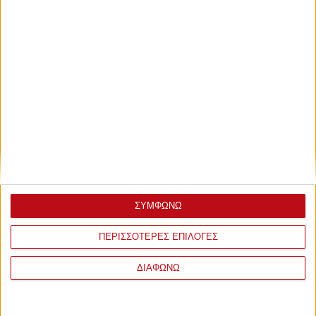
Κυριακή, 13 Απριλίου 2025 - 17:05
Live: Πανιώνιος-Ολυμπιακός
Δείτε την εξέλιξη του ματς του Θρύλου...
ΣΥΜΦΩΝΩ
ΠΕΡΙΣΣΟΤΕΡΕΣ ΕΠΙΛΟΓΕΣ
ΔΙΑΦΩΝΩ