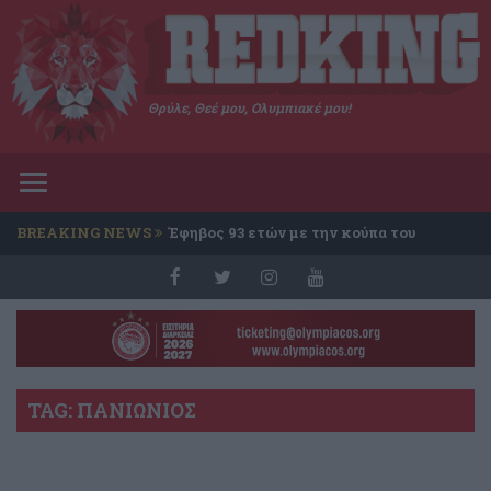
Θρύλε, Θεέ μου, Ολυμπιακέ μου!
Toggle
navigation
BREAKING NEWS
Έφηβος 93 ετών με την κούπα του
Conference
TAG: ΠΑΝΙΩΝΙΟΣ