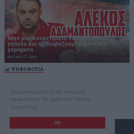
Μην μας καταντήσετε να πηγαίνουμε
γήπεδο και να διαβάζουμε βιβλία στα
γεράματα
πριν από 17 ώρες
ΨΗΦΟΦΟΡΙΑ
Δεν υπάρχει ενεργή δημοσκόπηση
Χρησιμοποιώντας το site redking.gr
συμφωνείτε με την χρήση των cookies.
Περισσότερα
OK
Copyright © 2026 redking.gr
Made by
net
stream