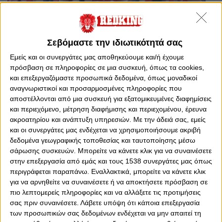
Σεβόμαστε την ιδιωτικότητά σας
Εμείς και οι συνεργάτες μας αποθηκεύουμε και/ή έχουμε
πρόσβαση σε πληροφορίες σε μια συσκευή, όπως τα cookies,
και επεξεργαζόμαστε προσωπικά δεδομένα, όπως μοναδικοί
Πέμπτη, 5 Μαρτίου 2026 - 19:50
αναγνωριστικοί και προσαρμοσμένες πληροφορίες που
Live streaming: Ολυμπιακός-
αποστέλλονται από μια συσκευή για εξατομικευμένες διαφημίσεις
Πανιώνιος
και περιεχόμενο, μέτρηση διαφήμισης και περιεχομένου, έρευνα
ακροατηρίου και ανάπτυξη υπηρεσιών.
Με την άδειά σας, εμείς
Παρακολουθήστε ζωντανά τον αγώνα του Θρύλου για τον
ημιτελικό του Κυπέλλου Ελλάδας!
και οι συνεργάτες μας ενδέχεται να χρησιμοποιήσουμε ακριβή
δεδομένα γεωγραφικής τοποθεσίας και ταυτοποίησης μέσω
σάρωσης συσκευών. Μπορείτε να κάνετε κλικ για να συναινέσετε
στην επεξεργασία από εμάς και τους 1538 συνεργάτες μας όπως
περιγράφεται παραπάνω. Εναλλακτικά, μπορείτε να κάνετε κλικ
για να αρνηθείτε να συναινέσετε ή να αποκτήσετε πρόσβαση σε
πιο λεπτομερείς πληροφορίες και να αλλάξετε τις προτιμήσεις
σας πριν συναινέσετε.
Λάβετε υπόψη ότι κάποια επεξεργασία
των προσωπικών σας δεδομένων ενδέχεται να μην απαιτεί τη