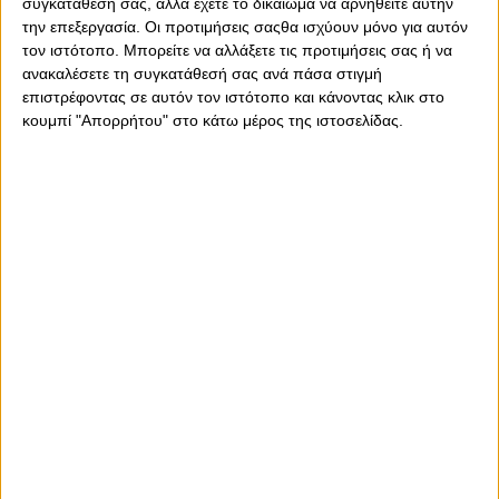
συγκατάθεσή σας, αλλά έχετε το δικαίωμα να αρνηθείτε αυτήν
την επεξεργασία. Οι προτιμήσεις σαςθα ισχύουν μόνο για αυτόν
τον ιστότοπο. Μπορείτε να αλλάξετε τις προτιμήσεις σας ή να
ανακαλέσετε τη συγκατάθεσή σας ανά πάσα στιγμή
επιστρέφοντας σε αυτόν τον ιστότοπο και κάνοντας κλικ στο
κουμπί "Απορρήτου" στο κάτω μέρος της ιστοσελίδας.
Παρασκευή, 9 Ιανουαρίου 2026 - 15:22
Κόντρα στον Πανιώνιο ο Θρύλος
Στη «μάχη» του πρωταθλήματος επιστρέφει, η ομάδα βόλεϊ
Ανδρών του Ολυμπιακού ΟΝΕΧ.