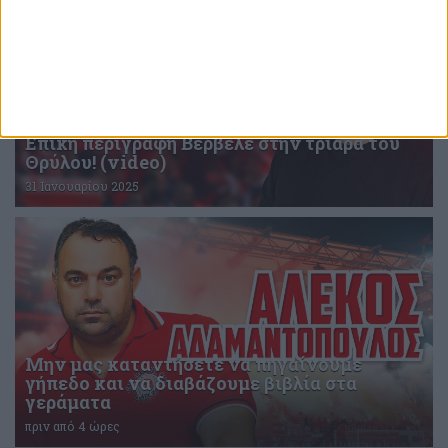
Επική περιγραφή Βερβελέ στην τριάρα του
Θρύλου! (video)
31 Ιανουαρίου 2025
Μην μας καταντήσετε να πηγαίνουμε
γήπεδο και να διαβάζουμε βιβλία στα
γεράματα
πριν από 4 ώρες