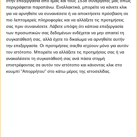
στην επεξεργασία από εμάς και τους 1538 συνεργάτες μας όπως
περιγράφεται παραπάνω. Εναλλακτικά, μπορείτε να κάνετε κλικ
για να αρνηθείτε να συναινέσετε ή να αποκτήσετε πρόσβαση σε
πιο λεπτομερείς πληροφορίες και να αλλάξετε τις προτιμήσεις
σας πριν συναινέσετε.
Λάβετε υπόψη ότι κάποια επεξεργασία
των προσωπικών σας δεδομένων ενδέχεται να μην απαιτεί τη
συγκατάθεσή σας, αλλά έχετε το δικαίωμα να αρνηθείτε αυτήν
την επεξεργασία. Οι προτιμήσεις σαςθα ισχύουν μόνο για αυτόν
τον ιστότοπο. Μπορείτε να αλλάξετε τις προτιμήσεις σας ή να
ανακαλέσετε τη συγκατάθεσή σας ανά πάσα στιγμή
επιστρέφοντας σε αυτόν τον ιστότοπο και κάνοντας κλικ στο
κουμπί "Απορρήτου" στο κάτω μέρος της ιστοσελίδας.
Πέμπτη, 28 Σεπτεμβρίου 2023 - 00:55
Αυτή είναι η πρώτη εκτίμηση για
Ρέτσο και Φορτούνη...
Δεν εμπνέουν ανησυχία...