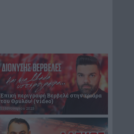
Επική περιγραφή Βερβελέ στην τριάρα
του Θρύλου! (video)
31 Ιανουαρίου 2025