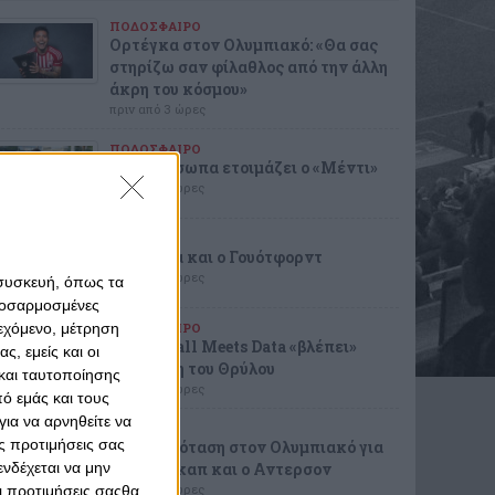
ΠΟΔΟΣΦΑΙΡΟ
Ορτέγκα στον Ολυμπιακό: «Θα σας
στηρίζω σαν φίλαθλος από την άλλη
άκρη του κόσμου»
πριν από 3 ώρες
ΠΟΔΟΣΦΑΙΡΟ
Νέα πρόσωπα ετοιμάζει ο «Μέντι»
πριν από 4 ώρες
ΜΠΑΣΚΕΤ
Στη λίστα και ο Γουότφορντ
πριν από 4 ώρες
 συσκευή, όπως τα
προσαρμοσμένες
ιεχόμενο, μέτρηση
ΠΟΔΟΣΦΑΙΡΟ
Το Football Meets Data «βλέπει»
ς, εμείς και οι
πρόκριση του Θρύλου
και ταυτοποίησης
πριν από 6 ώρες
ό εμάς και τους
ια να αρνηθείτε να
ΜΠΑΣΚΕΤ
ς προτιμήσεις σας
Η νέα πρόταση στον Ολυμπιακό για
νδέχεται να μην
τον Γουόκαπ και ο Αντερσον
πριν από 6 ώρες
Οι προτιμήσεις σαςθα