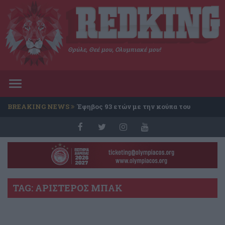
Θρύλε, Θεέ μου, Ολυμπιακέ μου!
Toggle
navigation
BREAKING NEWS
Έφηβος 93 ετών με την κούπα του
Conference
TAG: ΑΡΙΣΤΕΡΟΣ ΜΠΑΚ