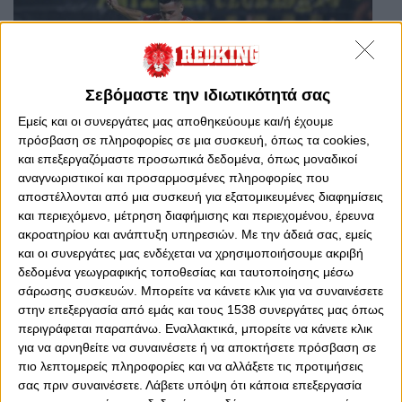
Σεβόμαστε την ιδιωτικότητά σας
Εμείς και οι συνεργάτες μας αποθηκεύουμε και/ή έχουμε
πρόσβαση σε πληροφορίες σε μια συσκευή, όπως τα cookies,
και επεξεργαζόμαστε προσωπικά δεδομένα, όπως μοναδικοί
αναγνωριστικοί και προσαρμοσμένες πληροφορίες που
αποστέλλονται από μια συσκευή για εξατομικευμένες διαφημίσεις
Τρίτη, 24 Σεπτεμβρίου 2024 - 23:32
και περιεχόμενο, μέτρηση διαφήμισης και περιεχομένου, έρευνα
Μια κόντρα από την… Αργεντινή
ακροατηρίου και ανάπτυξη υπηρεσιών.
Με την άδειά σας, εμείς
και οι συνεργάτες μας ενδέχεται να χρησιμοποιήσουμε ακριβή
Ο Ορτέγκα και ο Ταλιαφίκο στα αριστερά της άμυνας
δεδομένα γεωγραφικής τοποθεσίας και ταυτοποίησης μέσω
σάρωσης συσκευών. Μπορείτε να κάνετε κλικ για να συναινέσετε
στην επεξεργασία από εμάς και τους 1538 συνεργάτες μας όπως
περιγράφεται παραπάνω. Εναλλακτικά, μπορείτε να κάνετε κλικ
για να αρνηθείτε να συναινέσετε ή να αποκτήσετε πρόσβαση σε
πιο λεπτομερείς πληροφορίες και να αλλάξετε τις προτιμήσεις
σας πριν συναινέσετε.
Λάβετε υπόψη ότι κάποια επεξεργασία