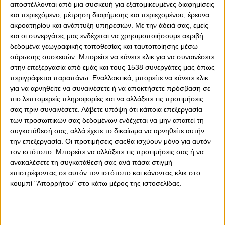
αποστέλλονται από μια συσκευή για εξατομικευμένες διαφημίσεις
και περιεχόμενο, μέτρηση διαφήμισης και περιεχομένου, έρευνα
ακροατηρίου και ανάπτυξη υπηρεσιών.
Με την άδειά σας, εμείς
και οι συνεργάτες μας ενδέχεται να χρησιμοποιήσουμε ακριβή
δεδομένα γεωγραφικής τοποθεσίας και ταυτοποίησης μέσω
σάρωσης συσκευών. Μπορείτε να κάνετε κλικ για να συναινέσετε
στην επεξεργασία από εμάς και τους 1538 συνεργάτες μας όπως
περιγράφεται παραπάνω. Εναλλακτικά, μπορείτε να κάνετε κλικ
για να αρνηθείτε να συναινέσετε ή να αποκτήσετε πρόσβαση σε
πιο λεπτομερείς πληροφορίες και να αλλάξετε τις προτιμήσεις
σας πριν συναινέσετε.
Λάβετε υπόψη ότι κάποια επεξεργασία
των προσωπικών σας δεδομένων ενδέχεται να μην απαιτεί τη
συγκατάθεσή σας, αλλά έχετε το δικαίωμα να αρνηθείτε αυτήν
0
0
την επεξεργασία. Οι προτιμήσεις σαςθα ισχύουν μόνο για αυτόν
τον ιστότοπο. Μπορείτε να αλλάξετε τις προτιμήσεις σας ή να
Σε τρομερή κατάσταση βρίσκεται ο Νίκολα Μιλουτίνοφ!
ανακαλέσετε τη συγκατάθεσή σας ανά πάσα στιγμή
Αντί να ζώσουν τον Ολυμπιακό τα φίδια, που έχασε το
επιστρέφοντας σε αυτόν τον ιστότοπο και κάνοντας κλικ στο
βασικό και κυριαρχικό «πεντάρι» του, ενώ ακολουθεί
κουμπί "Απορρήτου" στο κάτω μέρος της ιστοσελίδας.
μεθαύριο ντέρμπι στο ΟΑΚΑ για την Basket League και
στο καπάκι η Ρεάλ στη Μαδρίτη, έζωσαν… οι χερούκλες
του Μιλουτίνοφ, ο οποίος έχει βρει μπροστά και είναι