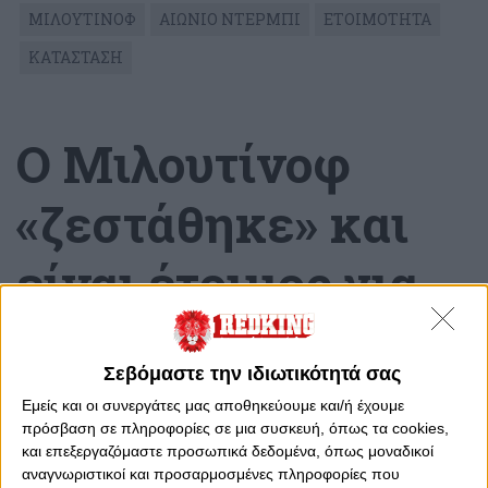
ΜΙΛΟΥΤΙΝΟΦ
ΑΙΩΝΙΟ ΝΤΕΡΜΠΙ
ΕΤΟΙΜΟΤΗΤΑ
ΚΑΤΑΣΤΑΣΗ
Ο Mιλουτίνοφ
«ζεστάθηκε» και
είναι έτοιμος για
το «αιώνιο»
Σεβόμαστε την ιδιωτικότητά σας
ντέρμπι
Εμείς και οι συνεργάτες μας αποθηκεύουμε και/ή έχουμε
πρόσβαση σε πληροφορίες σε μια συσκευή, όπως τα cookies,
και επεξεργαζόμαστε προσωπικά δεδομένα, όπως μοναδικοί
Κυριακή, 21 Ιανουαρίου 2024 - 18:08
αναγνωριστικοί και προσαρμοσμένες πληροφορίες που