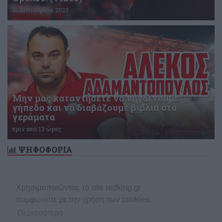
31 Ιανουαρίου 2025
Μην μας καταντήσετε να πηγαίνουμε
γήπεδο και να διαβάζουμε βιβλία στα
γεράματα
πριν από 13 ώρες
ΨΗΦΟΦΟΡΙΑ
Δεν υπάρχει ενεργή δημοσκόπηση
Χρησιμοποιώντας το site redking.gr
συμφωνείτε με την χρήση των cookies.
Περισσότερα