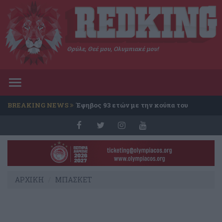
Θρύλε, Θεέ μου, Ολυμπιακέ μου!
Toggle
navigation
BREAKING NEWS
Έφηβος 93 ετών με την κούπα του
Conference
ΑΡΧΙΚΗ
ΜΠΑΣΚΕΤ