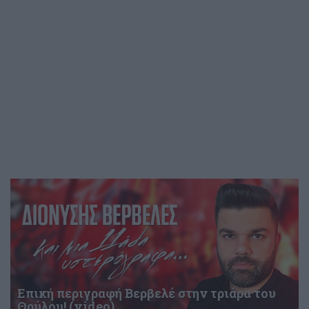
Επική περιγραφή Βερβελέ στην τριάρα του
Θρύλου! (video)