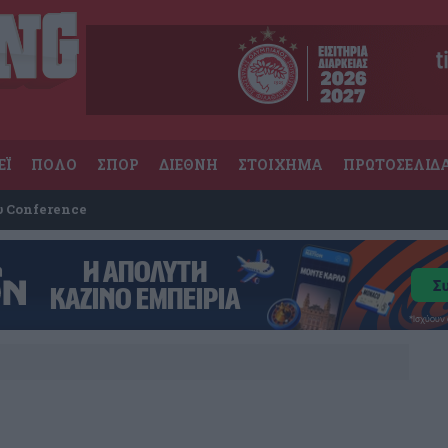
ΕΪ
ΠΟΛΟ
ΣΠΟΡ
ΔΙΕΘΝΗ
ΣΤΟΙΧΗΜΑ
ΠΡΩΤΟΣΕΛΙΔ
υ Conference