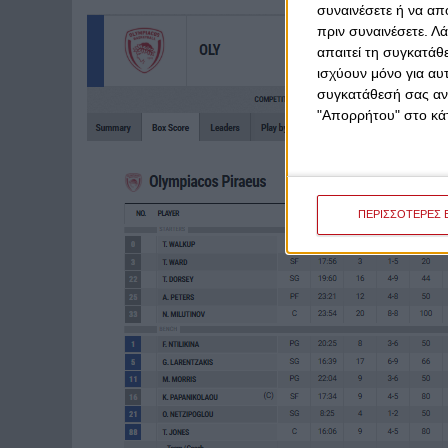
συναινέσετε ή να απ
πριν συναινέσετε.
Λά
απαιτεί τη συγκατάθ
ισχύουν μόνο για αυ
συγκατάθεσή σας ανά
"Απορρήτου" στο κάτ
ΠΕΡΙΣΣΟΤΕΡΕΣ 