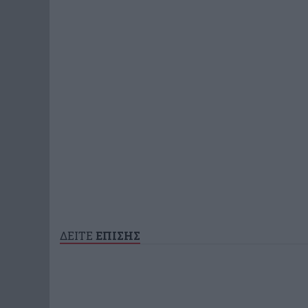
ΔΕΙΤΕ
ΕΠΙΣΗΣ