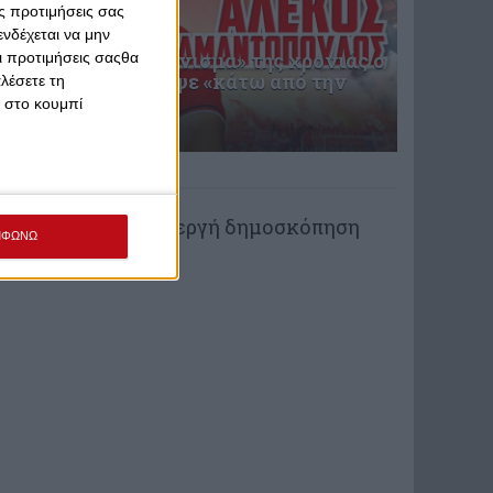
ς προτιμήσεις σας
νδέχεται να μην
Στο πρώτο «διαγώνισμα» της χρονιάς ο
Οι προτιμήσεις σαςθα
Ολυμπιακός έγραψε «κάτω από την
λέσετε τη
βάση»
κ στο κουμπί
πριν από 18 ώρες
ΨΗΦΟΦΟΡΙΑ
Δεν υπάρχει ενεργή δημοσκόπηση
ΜΦΩΝΩ