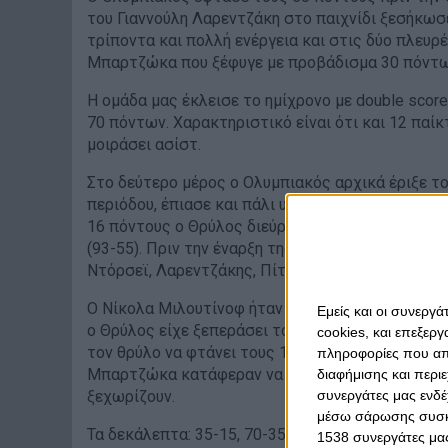
του Γιαννούλη Λαρεντζάκη στο παιχνίδι ξεσήκωσε
τρίποντα και πολλή ενέργεια και στις δύο πλευρ
Μπαρτζώκα που ξέφυγε με προβάδισμα 30 πόντων 
Η ομάδα μας έκλεισε το ημίχρονο με double scor
70 πόντων. Χαρακτηριστικό είναι ότι και 12 παί
μοιράσει ασίστ.
Στο δεύτερο μέρος ο Ολυμπιακός αρχικά έριξε τ
περιόδου, έπιασε και πάλι υψηλά στάνταρ. Με το
16 πόντους ο Θρύλος διεύρυνε περισσότερο τη δ
(93-55). Πριν την έναρξη της τέταρτης περιόδου 
Ντόρσεϊ, Λαρεντζάκης, Πίτερς, Μιλουτίνοφ).
Ο Νίκολα Μιλουτίνοφ ήταν ο κύριος αποδέκτης 
Εμείς και οι συνεργ
ο Θρύλος είχε ξεπεράσει τους 100 πόντους. Τα τ
cookies, και επεξε
τον θρύλο να φτάνει τους 117 πόντους μέσα σε α
πληροφορίες που απο
Μπαρτζώκα κατάφεραν να σκοράρουν, με τους Μιλ
διαφήμισης και περι
συνεργάτες μας ενδέ
ξεχωρίζουν.
μέσω σάρωσης συσκευ
Τα δεκάλεπτα: 35-15, 70-35, 93-55, 117-76.
1538 συνεργάτες μας