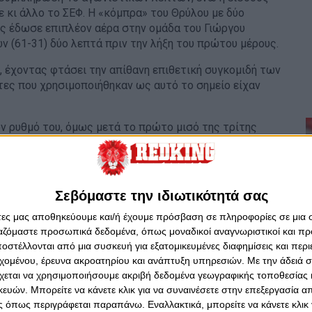
 κι άλλο το ΣΕΦ. Η «κόμπρα» του Θρύλου με δύο
ές έδωσε επιπλέον αέρα στην ομάδα του Γιώργου
(61-31) δύο λεπτά πριν την λήξη του πρώτου μέρους.
e, έχοντας φτάσει την απίθανη επιθετική συγκομιδή των
κτες που χρησιμοποιήθηκαν ως αυτό το σημείο είχαν
ον ρυθμό του, όμως μετά το πρώτο μισό της τρίτης
ν Τάιλερ Ντόρσεϊ να παίρνει φωτιά και να φτάνει τους
ιαφορά ως τη λήξη της περιόδου, βρισκόμενος στο +38
η ομάδα μας είχε 5 διψήφιους παίκτες (Γουόκαπ,
Σεβόμαστε την ιδιωτικότητά σας
των ερυθρόλευκων επιθέσεων και ήδη από το 33ο λεπτό
άτες μας αποθηκεύουμε και/ή έχουμε πρόσβαση σε πληροφορίες σε μια
ελευταία λεπτά της αναμέτρησης ήταν διαδικαστικά με
ργαζόμαστε προσωπικά δεδομένα, όπως μοναδικοί αναγνωριστικοί και 
ποθέωση. Μάλιστα, όλοι οι παίκτες του Γιώργου
στέλλονται από μια συσκευή για εξατομικευμένες διαφημίσεις και περ
ουτίνοφ (20 πόντοι) και Λαρεντζάκη (17 πόντοι) να
εχομένου, έρευνα ακροατηρίου και ανάπτυξη υπηρεσιών.
Με την άδειά σα
χεται να χρησιμοποιήσουμε ακριβή δεδομένα γεωγραφικής τοποθεσίας 
ών. Μπορείτε να κάνετε κλικ για να συναινέσετε στην επεξεργασία απ
 όπως περιγράφεται παραπάνω. Εναλλακτικά, μπορείτε να κάνετε κλικ γ