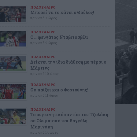
ΠΟΔΟΣΦΑΙΡΟ
Μπορεί να το κάνει ο Θρύλος!
πριν από 7 ώρες
ΠΟΔΟΣΦΑΙΡΟ
Ο… φευγάτος Νταβιτασβίλι
πριν από 9 ώρες
ΠΟΔΟΣΦΑΙΡΟ
Δείχνει την ίδια διάθεση με πέρσι ο
Μάρτινς
πριν από 10 ώρες
ΠΟΔΟΣΦΑΙΡΟ
Θα παίξει και ο Φορτούνης!
πριν από 11 ώρες
ΠΟΔΟΣΦΑΙΡΟ
Το συγκινητικό «αντίο» του Τζολάκη
σε Ολυμπιακό και Βαγγέλη
Μαρινάκη
πριν από 14 ώρες