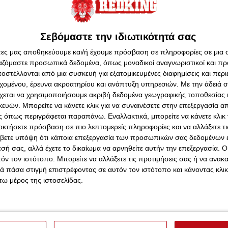
Σεβόμαστε την ιδιωτικότητά σας
υαρίου 2016 - 11:57
ς τα είπε ο Γιώργος!
άτες μας αποθηκεύουμε και/ή έχουμε πρόσβαση σε πληροφορίες σε μια
ώνται από τον Ολυμπιακό! To
redking.gr
σάς εξηγεί πώς
ργαζόμαστε προσωπικά δεδομένα, όπως μοναδικοί αναγνωριστικοί και 
το "6 στα 6".
στέλλονται από μια συσκευή για εξατομικευμένες διαφημίσεις και περ
εχομένου, έρευνα ακροατηρίου και ανάπτυξη υπηρεσιών.
Με την άδειά σα
χεται να χρησιμοποιήσουμε ακριβή δεδομένα γεωγραφικής τοποθεσίας 
ών. Μπορείτε να κάνετε κλικ για να συναινέσετε στην επεξεργασία απ
 όπως περιγράφεται παραπάνω. Εναλλακτικά, μπορείτε να κάνετε κλικ γ
υαρίου 2016 - 02:42
οκτήσετε πρόσβαση σε πιο λεπτομερείς πληροφορίες και να αλλάξετε τι
να προκριθούμε"
βετε υπόψη ότι κάποια επεξεργασία των προσωπικών σας δεδομένων ε
ταση είναι δύσκολη, ο Σφαιρόπουλος το πιστεύει πολύ! Και
εσή σας, αλλά έχετε το δικαίωμα να αρνηθείτε αυτήν την επεξεργασία. 
ύναμη της έδρας και στους παίκτες του.
τόν τον ιστότοπο. Μπορείτε να αλλάξετε τις προτιμήσεις σας ή να ανακα
 πάσα στιγμή επιστρέφοντας σε αυτόν τον ιστότοπο και κάνοντας κλι
ω μέρος της ιστοσελίδας.
υαρίου 2016 - 00:07
πάρει τον ψηλό!