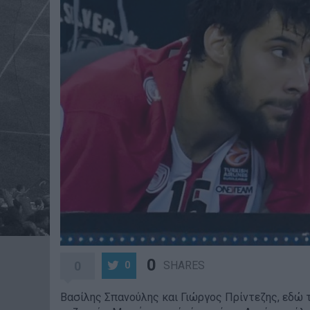
0
0
SHARES
0
Βασίλης Σπανούλης και Γιώργος Πρίντεζης, εδώ τ