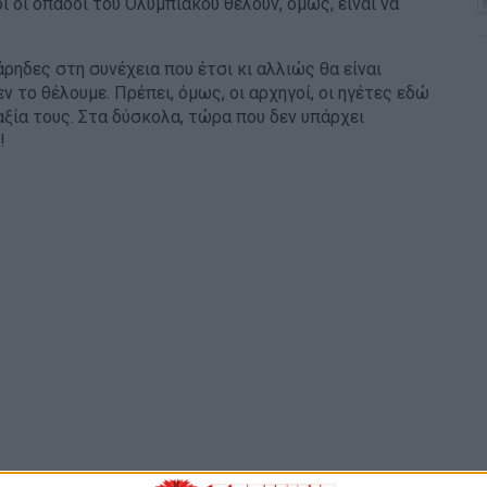
ι οι οπαδοί του Ολυμπιακού θέλουν, όμως, είναι να
άρηδες στη συνέχεια που έτσι κι αλλιώς θα είναι
ν το θέλουμε. Πρέπει, όμως, οι αρχηγοί, οι ηγέτες εδώ
 αξία τους. Στα δύσκολα, τώρα που δεν υπάρχει
ά!