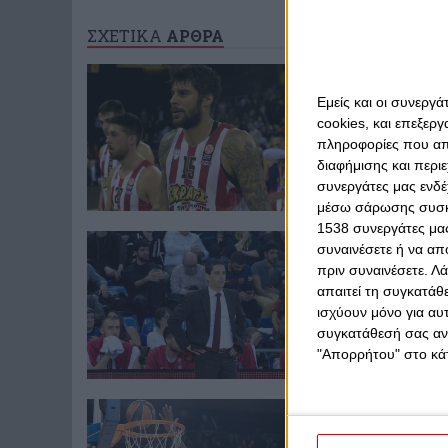
ΣΧΕΤΙΚΑ
ΑΡΘΡΑ
Σάββατο, 27 Φεβρο
Όπως ακριβώ
Εμείς και οι συνεργ
Τα πάντα εξαρτ
cookies, και επεξε
μπορεί να κάνει 
πληροφορίες που απο
διαφήμισης και περι
συνεργάτες μας ενδέ
μέσω σάρωσης συσκευ
1538 συνεργάτες μας
Σάββατο, 27 Φεβρο
συναινέσετε ή να απ
"Μπορούμε 
πριν συναινέσετε.
Λά
Παρότι η κατάσ
απαιτεί τη συγκατάθ
ποντάρει στη δ
ισχύουν μόνο για αυ
συγκατάθεσή σας ανά
"Απορρήτου" στο κάτ
Σάββατο, 27 Φεβρο
Άργησε να 