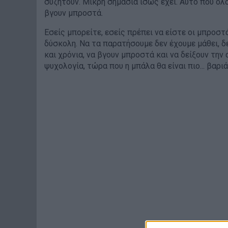
συζητούν. Μικρή σημασία ίσως έχει. Αυτό που όλο
βγουν μπροστά.
Εσείς μπορείτε, εσείς πρέπει να είστε οι μπροστ
δύσκολη. Να τα παρατήσουμε δεν έχουμε μάθει, δε
και χρόνια, να βγουν μπροστά και να δείξουν την
ψυχολογία, τώρα που η μπάλα θα είναι πιο... βαρι