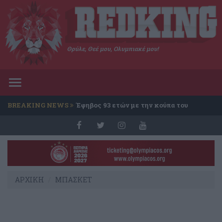
Θρύλε, Θεέ μου, Ολυμπιακέ μου!
Toggle
navigation
BREAKING NEWS
Έφηβος 93 ετών με την κούπα του
Conference
ΑΡΧΙΚΗ
ΜΠΑΣΚΕΤ