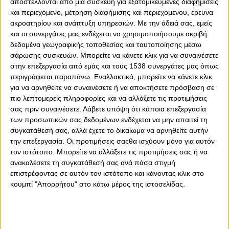
αποστέλλονται από μια συσκευή για εξατομικευμένες διαφημίσεις
και περιεχόμενο, μέτρηση διαφήμισης και περιεχομένου, έρευνα
ακροατηρίου και ανάπτυξη υπηρεσιών.
Με την άδειά σας, εμείς
και οι συνεργάτες μας ενδέχεται να χρησιμοποιήσουμε ακριβή
δεδομένα γεωγραφικής τοποθεσίας και ταυτοποίησης μέσω
σάρωσης συσκευών. Μπορείτε να κάνετε κλικ για να συναινέσετε
0
0
στην επεξεργασία από εμάς και τους 1538 συνεργάτες μας όπως
περιγράφεται παραπάνω. Εναλλακτικά, μπορείτε να κάνετε κλικ
για να αρνηθείτε να συναινέσετε ή να αποκτήσετε πρόσβαση σε
Ο Ολυμπιακός μετράει αντίστροφα και στο μπάσκετ
πιο λεπτομερείς πληροφορίες και να αλλάξετε τις προτιμήσεις
πλέον, προκειμένου να μπει στη δράση και να αρχίσει
σας πριν συναινέσετε.
Λάβετε υπόψη ότι κάποια επεξεργασία
προετοιμασία.
των προσωπικών σας δεδομένων ενδέχεται να μην απαιτεί τη
Οι νταμπλούχοι Ελλάδας αρχίζουν δουλειά στις 22/8 και
συγκατάθεσή σας, αλλά έχετε το δικαίωμα να αρνηθείτε αυτήν
την επεξεργασία. Οι προτιμήσεις σαςθα ισχύουν μόνο για αυτόν
έχουν μπροστά τους αρκετό διάστημα, για να δουλέψουν
τον ιστότοπο. Μπορείτε να αλλάξετε τις προτιμήσεις σας ή να
σε προπονήσεις και φιλικά, ώστε να παρουσιαστούν
ανακαλέσετε τη συγκατάθεσή σας ανά πάσα στιγμή
έτοιμοι, τη νέα σεζόν και να σαρώσουν τα πάντα και
επιστρέφοντας σε αυτόν τον ιστότοπο και κάνοντας κλικ στο
πάλι, αλλά και να κάνουν το βήμα παραπάνω, στην
κουμπί "Απορρήτου" στο κάτω μέρος της ιστοσελίδας.
Ευρωλίγκα. Και σε αυτό το πλαίσιο έρχεται στην Ελλάδα
και ο Τζόελ Μπολομπόι.
Το Σάββατο το πρωί (20/8, 08:00) θα είναι στην Ελλάδα ο