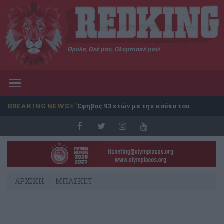
Θρύλε, Θεέ μου, Ολυμπιακέ μου!
Toggle
navigation
BREAKING NEWS
Έφηβος 93 ετών με την κούπα του
Conference
ΑΡΧΙΚΗ
ΜΠΑΣΚΕΤ