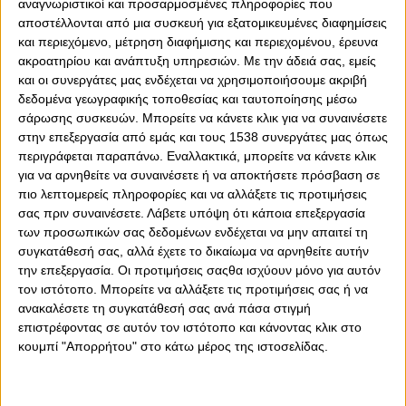
αναγνωριστικοί και προσαρμοσμένες πληροφορίες που
αποστέλλονται από μια συσκευή για εξατομικευμένες διαφημίσεις
και περιεχόμενο, μέτρηση διαφήμισης και περιεχομένου, έρευνα
ακροατηρίου και ανάπτυξη υπηρεσιών.
Με την άδειά σας, εμείς
και οι συνεργάτες μας ενδέχεται να χρησιμοποιήσουμε ακριβή
δεδομένα γεωγραφικής τοποθεσίας και ταυτοποίησης μέσω
0
0
σάρωσης συσκευών. Μπορείτε να κάνετε κλικ για να συναινέσετε
στην επεξεργασία από εμάς και τους 1538 συνεργάτες μας όπως
περιγράφεται παραπάνω. Εναλλακτικά, μπορείτε να κάνετε κλικ
Την πρώτη θέση στο τουρνουά του Sportcamp
για να αρνηθείτε να συναινέσετε ή να αποκτήσετε πρόσβαση σε
Λουτρακίου κατέκτησαν οι Κορασίδες του Ολυμπιακού.
πιο λεπτομερείς πληροφορίες και να αλλάξετε τις προτιμήσεις
Παρότι η διοργάνωση απευθυνόταν στην ηλικιακή
σας πριν συναινέσετε.
Λάβετε υπόψη ότι κάποια επεξεργασία
κατηγορία των Νεανίδων (Κ18), οι μικρές
των προσωπικών σας δεδομένων ενδέχεται να μην απαιτεί τη
«ερυθρόλευκες» ήταν εξαιρετικές και παίζοντας πολύ
συγκατάθεσή σας, αλλά έχετε το δικαίωμα να αρνηθείτε αυτήν
καλό μπάσκετ έφτασαν δίκαια μέχρι την κατάκτηση του
την επεξεργασία. Οι προτιμήσεις σαςθα ισχύουν μόνο για αυτόν
χρυσού μεταλλίου.
τον ιστότοπο. Μπορείτε να αλλάξετε τις προτιμήσεις σας ή να
ανακαλέσετε τη συγκατάθεσή σας ανά πάσα στιγμή
Η ομάδα του Νίκου Καγιαμανίδη επικράτησε στην
επιστρέφοντας σε αυτόν τον ιστότοπο και κάνοντας κλικ στο
πρεμιέρα επί της κυπριακής Έγκωμης, ενώ στη συνέχεια
κουμπί "Απορρήτου" στο κάτω μέρος της ιστοσελίδας.
με τις νίκες απέναντι σε Φιλοθέη και Αιδηψό πήρε το
εισιτήριο για τον τελικό.