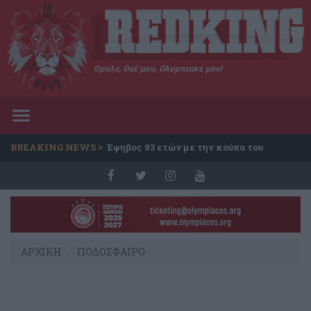
Θρύλε, Θεέ μου, Ολυμπιακέ μου!
Toggle
navigation
BREAKING NEWS
Έφηβος 93 ετών με την κούπα του
Conference
ΑΡΧΙΚΗ
ΠΟΔΟΣΦΑΙΡΟ