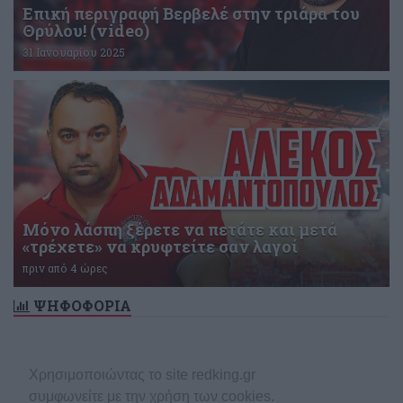
Επική περιγραφή Βερβελέ στην τριάρα του
Θρύλου! (video)
31 Ιανουαρίου 2025
Μόνο λάσπη ξέρετε να πετάτε και μετά
«τρέχετε» να κρυφτείτε σαν λαγοί
πριν από 4 ώρες
ΨΗΦΟΦΟΡΙΑ
Δεν υπάρχει ενεργή δημοσκόπηση
Χρησιμοποιώντας το site redking.gr
συμφωνείτε με την χρήση των cookies.