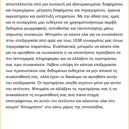
αποστέλλονται από μια συσκευή για εξατομικευμένες διαφημίσεις
και περιεχόμενο, μέτρηση διαφήμισης και περιεχομένου, έρευνα
ακροατηρίου και ανάπτυξη υπηρεσιών.
Με την άδειά σας, εμείς
0
0
και οι συνεργάτες μας ενδέχεται να χρησιμοποιήσουμε ακριβή
δεδομένα γεωγραφικής τοποθεσίας και ταυτοποίησης μέσω
Το παράδειγμα Γάνδης και Μακάμπι Χάιφα θα πρέπει να
σάρωσης συσκευών. Μπορείτε να κάνετε κλικ για να συναινέσετε
στην επεξεργασία από εμάς και τους 1538 συνεργάτες μας όπως
ακολουθήσει ο Ολυμπιακός στη ρεβάνς της Σερβίας,
περιγράφεται παραπάνω. Εναλλακτικά, μπορείτε να κάνετε κλικ
στις 14/3, προκειμένου να «κλέψει» το εισιτήριο για τα
για να αρνηθείτε να συναινέσετε ή να αποκτήσετε πρόσβαση σε
προημιτελικά του Conference League. Κάτι, βέβαια, που
πιο λεπτομερείς πληροφορίες και να αλλάξετε τις προτιμήσεις
μοιάζει τρομερά δύσκολο, αφού η ομάδα του Πειραιά δεν
σας πριν συναινέσετε.
Λάβετε υπόψη ότι κάποια επεξεργασία
θα πρέπει απλά να επικρατήσει, αλλά και να σκοράρει
των προσωπικών σας δεδομένων ενδέχεται να μην απαιτεί τη
τέσσερα γκολ παραπάνω από τους Ισραηλινούς ή τρία
συγκατάθεσή σας, αλλά έχετε το δικαίωμα να αρνηθείτε αυτήν
για... αρχή, προκειμένου να στείλει το παιχνίδι στην
την επεξεργασία. Οι προτιμήσεις σαςθα ισχύουν μόνο για αυτόν
παράταση.
τον ιστότοπο. Μπορείτε να αλλάξετε τις προτιμήσεις σας ή να
ανακαλέσετε τη συγκατάθεσή σας ανά πάσα στιγμή
Αναλυτικότερα, μόνο δύο ομάδες έχουν καταφέρει να
επιστρέφοντας σε αυτόν τον ιστότοπο και κάνοντας κλικ στο
αναγκάσουν την Μακάμπι Τελ Αβίβ, να φύγει με σκυμμένο
κουμπί "Απορρήτου" στο κάτω μέρος της ιστοσελίδας.
κεφάλι από το γήπεδο.
Η Μακάμπι Χάϊφα που, μάλιστα, την έχει νικήσει και τις
δύο φορές στο πρωτάθλημα (1-0 εντός στις 10/1 και 2-0