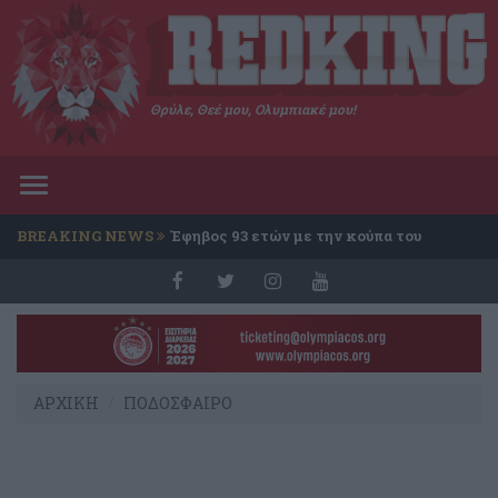
Θρύλε, Θεέ μου, Ολυμπιακέ μου!
Toggle
navigation
BREAKING NEWS
Έφηβος 93 ετών με την κούπα του
Conference
ΑΡΧΙΚΗ
ΠΟΔΟΣΦΑΙΡΟ