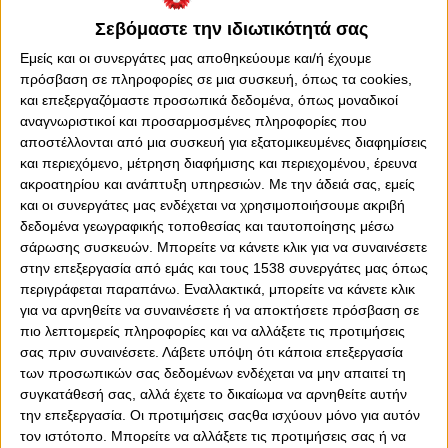
Σεβόμαστε την ιδιωτικότητά σας
Εμείς και οι συνεργάτες μας αποθηκεύουμε και/ή έχουμε
πρόσβαση σε πληροφορίες σε μια συσκευή, όπως τα cookies,
και επεξεργαζόμαστε προσωπικά δεδομένα, όπως μοναδικοί
αναγνωριστικοί και προσαρμοσμένες πληροφορίες που
αποστέλλονται από μια συσκευή για εξατομικευμένες διαφημίσεις
και περιεχόμενο, μέτρηση διαφήμισης και περιεχομένου, έρευνα
ακροατηρίου και ανάπτυξη υπηρεσιών.
Με την άδειά σας, εμείς
και οι συνεργάτες μας ενδέχεται να χρησιμοποιήσουμε ακριβή
δεδομένα γεωγραφικής τοποθεσίας και ταυτοποίησης μέσω
σάρωσης συσκευών. Μπορείτε να κάνετε κλικ για να συναινέσετε
0
0
στην επεξεργασία από εμάς και τους 1538 συνεργάτες μας όπως
περιγράφεται παραπάνω. Εναλλακτικά, μπορείτε να κάνετε κλικ
Η εικόνα του Ολυμπιακού στα δύο παιχνίδια, επί
για να αρνηθείτε να συναινέσετε ή να αποκτήσετε πρόσβαση σε
Ολλανδικού εδάφους, με Άγιαξ και Μέχελεν είναι κάτι
πιο λεπτομερείς πληροφορίες και να αλλάξετε τις προτιμήσεις
παραπάνω από θετική. Μία ομάδα που πιέζει διαρκώς
σας πριν συναινέσετε.
Λάβετε υπόψη ότι κάποια επεξεργασία
ψηλά και δεν σταματά να τρέχει και να ψάχνει τρόπους,
των προσωπικών σας δεδομένων ενδέχεται να μην απαιτεί τη
ώστε να δημιουργήσει φάσεις και απειλές στον
συγκατάθεσή σας, αλλά έχετε το δικαίωμα να αρνηθείτε αυτήν
αντίπαλο.
την επεξεργασία. Οι προτιμήσεις σαςθα ισχύουν μόνο για αυτόν
τον ιστότοπο. Μπορείτε να αλλάξετε τις προτιμήσεις σας ή να
Ακόμα πιο αισιόδοξο το γεγονός ότι σε αυτό