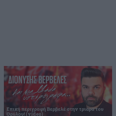
Επική περιγραφή Βερβελέ στην τριάρα του
Θρύλου! (video)