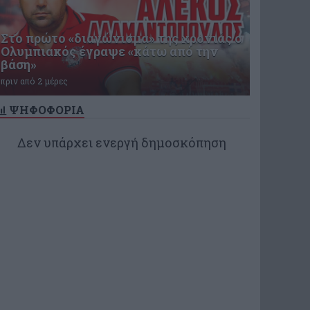
Στο πρώτο «διαγώνισμα» της χρονιάς ο
Ολυμπιακός έγραψε «κάτω από την
βάση»
πριν από 2 μέρες
ΨΗΦΟΦΟΡΙΑ
Δεν υπάρχει ενεργή δημοσκόπηση