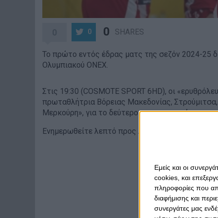
0
0
SHARES
0
Το πρώτο εντός έδρας ματς της σεζόν 2024-25 δίν
Ολυμπιακού ΟΝΕΧ.
Στις 19:30 (COSMOTE SPORT 6HD), οι «ερυθρόλε
πρωταθλήτρια Βόρειας Μακεδονίας, Στρούμιτσα, 
Μερκούρη», για το δεύτερο ματς του πρώτου προ
Ενημερωθείτε λεπτό προς λεπτό για το ματς το
Εμείς και οι συνεργ
cookies, και επεξε
πληροφορίες που απο
διαφήμισης και περι
συνεργάτες μας ενδέ