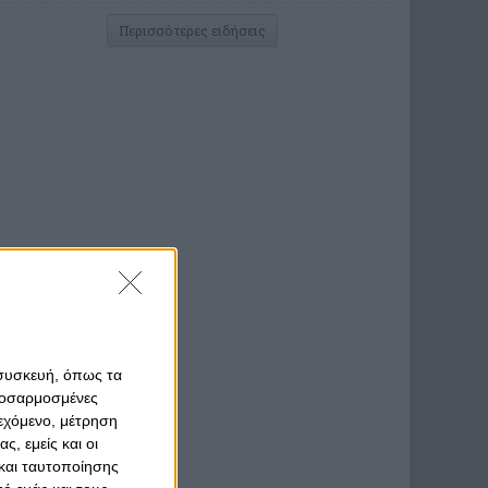
Περισσότερες ειδήσεις
 συσκευή, όπως τα
προσαρμοσμένες
ιεχόμενο, μέτρηση
ς, εμείς και οι
και ταυτοποίησης