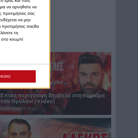
ό εμάς και τους
ια να αρνηθείτε να
ς προτιμήσεις σας
νδέχεται να μην
Οι προτιμήσεις σαςθα
λέσετε τη
κ στο κουμπί
ΜΦΩΝΩ
Επική περιγραφή Βερβελέ στην τριάρα
του Θρύλου! (video)
31 Ιανουαρίου 2025