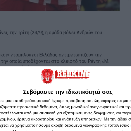
ει, την Τρίτη (24/9), η ομάδα βόλεϊ Ανδρών του
υκοι» νταμπλούχοι Ελλάδας αντιμετωπίζουν την
την οποία υποδέχονται στο κλειστό του Ρέντη «Μ.
κριματικού γύρου του CEV Champions League.
υ Θρύλου πατώντας
ΕΔΩ.
Σεβόμαστε την ιδιωτικότητά σας
άτες μας αποθηκεύουμε και/ή έχουμε πρόσβαση σε πληροφορίες σε μια
ργαζόμαστε προσωπικά δεδομένα, όπως μοναδικοί αναγνωριστικοί και 
στέλλονται από μια συσκευή για εξατομικευμένες διαφημίσεις και περ
εχομένου, έρευνα ακροατηρίου και ανάπτυξη υπηρεσιών.
Με την άδειά σα
χεται να χρησιμοποιήσουμε ακριβή δεδομένα γεωγραφικής τοποθεσίας 