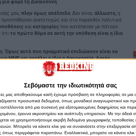
η μια φορά
τη Δικαιοσύνη
.
ωσής μου,
πλην όμως απέλπιδα
. Δεν είναι,
άλλωστε,
η
ιο προσπάθησαν ανεπιτυχώς και στο παρελθόν πολιτικά
υποθέσεις
και
κατηγορίες
που κατέπεσαν με πάταγο.
ν ότι
το πρώτο θύμα σε αυτή την υπόθεση είναι η ίδια
ς. Όμως αυτό που πραγματικά επιδιώκουν είναι να
των ΜΜΕ και εντέλει η ίδια η Δημοκρατία. Αρχές
στο Χρηματιστήριο Αθηνών, Alter
Ego
Media.
χικός ρόλος του Τύπου
, οι αποκαλύψεις
εί στην ηγεσία της σημερινής κυβέρνησης,
Σεβόμαστε την ιδιωτικότητά σας
εν συγχωρούνται από το Μαξίμου.
άτες μας αποθηκεύουμε και/ή έχουμε πρόσβαση σε πληροφορίες σε μια
ργαζόμαστε προσωπικά δεδομένα, όπως μοναδικοί αναγνωριστικοί και 
ρέφωνα της κυβέρνησης και θα επιμείνω να
στέλλονται από μια συσκευή για εξατομικευμένες διαφημίσεις και περ
 Επιλέγω να ακολουθήσω τα λόγια του Νίκου Καζαντζάκη:
εχομένου, έρευνα ακροατηρίου και ανάπτυξη υπηρεσιών.
Με την άδειά σα
ην καταδεχτείς ποτέ να πεις ψέματα. Όποιος λέει
χεται να χρησιμοποιήσουμε ακριβή δεδομένα γεωγραφικής τοποθεσίας 
 λέει πάντοτε την αλήθεια
».
ών. Μπορείτε να κάνετε κλικ για να συναινέσετε στην επεξεργασία απ
ιλογή μου αυτή έναν πρωθυπουργό και μια κυβέρνηση,
 όπως περιγράφεται παραπάνω. Εναλλακτικά, μπορείτε να κάνετε κλικ γ