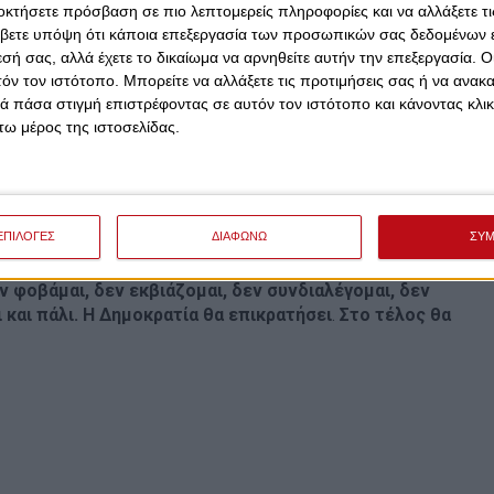
οκτήσετε πρόσβαση σε πιο λεπτομερείς πληροφορίες και να αλλάξετε τι
 λαϊκή νομιμοποίηση
, διολισθαίνουν σε μια κατάσταση,
βετε υπόψη ότι κάποια επεξεργασία των προσωπικών σας δεδομένων ε
ληρωτικό καθεστώς.
εσή σας, αλλά έχετε το δικαίωμα να αρνηθείτε αυτήν την επεξεργασία. 
ντι στις κυβερνητικές πρακτικές που οδήγησαν τη
τόν τον ιστότοπο. Μπορείτε να αλλάξετε τις προτιμήσεις σας ή να ανακα
Ε.Ε., στον Παγκόσμιο Δείκτη Ελευθερίας του Τύπου,
 πάσα στιγμή επιστρέφοντας σε αυτόν τον ιστότοπο και κάνοντας κλι
ού στον θεσμό της Δικαιοσύνης. Δεν είναι εξάλλου
ω μέρος της ιστοσελίδας.
τίληψη πως η κυβέρνηση
καταστρατήγησε την
θέσεων, από τις
υποκλοπές
, μέχρι το
έγκλημα των
εβασμού απέναντι στα θύματα και στις οικογένειές
βρίσκεται στη
προτελευταία θέση στην Ευρωπαϊκή
ΕΠΙΛΟΓΕΣ
ΔΙΑΦΩΝΩ
ΣΥ
ν φοβάμαι, δεν εκβιάζομαι, δεν συνδιαλέγομαι, δεν
και πάλι. Η Δημοκρατία θα επικρατήσει
.
Στο τέλος θα