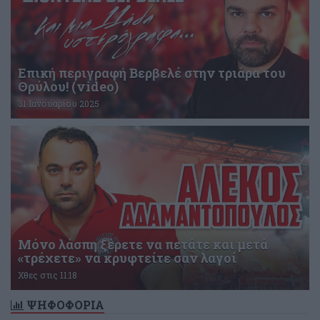
Επική περιγραφή Βερβελέ στην τριάρα του
Θρύλου! (video)
31 Ιανουαρίου 2025
Μόνο λάσπη ξέρετε να πετάτε και μετά
«τρέχετε» να κρυφτείτε σαν λαγοί
Χθες στις 11:18
ΨΗΦΟΦΟΡΙΑ