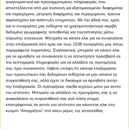
αναγνωριστικοί και προσαρμοσμένες πληροφορίες που
αποστέλλονται από μια συσκευή για εξατομικευμένες διαφημίσεις
και περιεχόμενο, μέτρηση διαφήμισης και περιεχομένου, έρευνα
ακροατηρίου και ανάπτυξη υπηρεσιών.
Με την άδειά σας, εμείς
και οι συνεργάτες μας ενδέχεται να χρησιμοποιήσουμε ακριβή
δεδομένα γεωγραφικής τοποθεσίας και ταυτοποίησης μέσω
σάρωσης συσκευών. Μπορείτε να κάνετε κλικ για να συναινέσετε
0
0
στην επεξεργασία από εμάς και τους 1538 συνεργάτες μας όπως
περιγράφεται παραπάνω. Εναλλακτικά, μπορείτε να κάνετε κλικ
Στη «μάχη» του Κυπέλλου Ελλάδας επιστρέφει σήμερα,
για να αρνηθείτε να συναινέσετε ή να αποκτήσετε πρόσβαση σε
Τετάρτη (3/12), ο Ολυμπιακός. Συγκεκριμένα, το
πιο λεπτομερείς πληροφορίες και να αλλάξετε τις προτιμήσεις
σας πριν συναινέσετε.
Λάβετε υπόψη ότι κάποια επεξεργασία
μεσημέρι, ώρα 13:30 (COSMOTE SPORT 1HD), ο Θρύλος
η
των προσωπικών σας δεδομένων ενδέχεται να μην απαιτεί τη
αντιμετωπίζει την Ελλάς Σύρου στην Ερμούλη, για την 4
συγκατάθεσή σας, αλλά έχετε το δικαίωμα να αρνηθείτε αυτήν
αγωνιστική της League Phase του θεσμού, με στόχο το
την επεξεργασία. Οι προτιμήσεις σαςθα ισχύουν μόνο για αυτόν
«διπλό» σε συνδυασμό με μία καλή εμφάνιση.
τον ιστότοπο. Μπορείτε να αλλάξετε τις προτιμήσεις σας ή να
Οι «ερυθρόλευκοι», στο φετινό Κύπελλο, μετρούν δύο
ανακαλέσετε τη συγκατάθεσή σας ανά πάσα στιγμή
επιστρέφοντας σε αυτόν τον ιστότοπο και κάνοντας κλικ στο
νίκες σε ισάριθμα ματς, με 2-1 επί του Αστέρα στην
κουμπί "Απορρήτου" στο κάτω μέρος της ιστοσελίδας.
Τρίπολη και 5-0 κόντρα στον Βόλο στο «Γ.
Καραϊσκάκης».
Ο Χοσέ Λουίς Μεντιλίμπαρ, παρά τη νίκη (0-1), δεν είναι