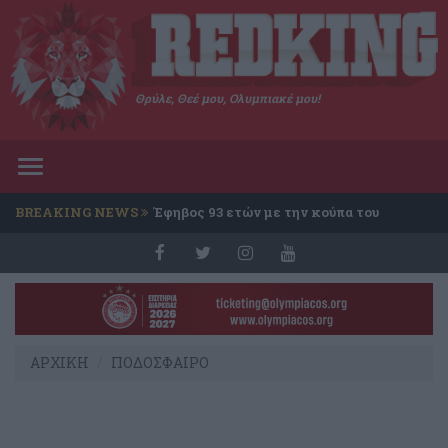
Θρύλε, Θεέ μου, Ολυμπιακέ μου!
Toggle
navigation
BREAKING NEWS
Έφηβος 93 ετών με την κούπα του
Conference
ΑΡΧΙΚΗ
ΠΟΔΟΣΦΑΙΡΟ