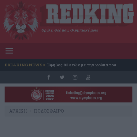
Θρύλε, Θεέ μου, Ολυμπιακέ μου!
Toggle
navigation
BREAKING NEWS
Έφηβος 93 ετών με την κούπα του
Conference
ΑΡΧΙΚΗ
ΠΟΔΟΣΦΑΙΡΟ