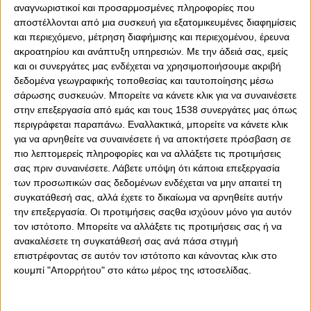
αναγνωριστικοί και προσαρμοσμένες πληροφορίες που
αποστέλλονται από μια συσκευή για εξατομικευμένες διαφημίσεις
Δευτέρα, 15 Δεκεμβρίου 2025 - 21:52
και περιεχόμενο, μέτρηση διαφήμισης και περιεχομένου, έρευνα
ακροατηρίου και ανάπτυξη υπηρεσιών.
Με την άδειά σας, εμείς
και οι συνεργάτες μας ενδέχεται να χρησιμοποιήσουμε ακριβή
δεδομένα γεωγραφικής τοποθεσίας και ταυτοποίησης μέσω
σάρωσης συσκευών. Μπορείτε να κάνετε κλικ για να συναινέσετε
στην επεξεργασία από εμάς και τους 1538 συνεργάτες μας όπως
περιγράφεται παραπάνω. Εναλλακτικά, μπορείτε να κάνετε κλικ
για να αρνηθείτε να συναινέσετε ή να αποκτήσετε πρόσβαση σε
πιο λεπτομερείς πληροφορίες και να αλλάξετε τις προτιμήσεις
σας πριν συναινέσετε.
Λάβετε υπόψη ότι κάποια επεξεργασία
των προσωπικών σας δεδομένων ενδέχεται να μην απαιτεί τη
συγκατάθεσή σας, αλλά έχετε το δικαίωμα να αρνηθείτε αυτήν
την επεξεργασία. Οι προτιμήσεις σαςθα ισχύουν μόνο για αυτόν
τον ιστότοπο. Μπορείτε να αλλάξετε τις προτιμήσεις σας ή να
0
ανακαλέσετε τη συγκατάθεσή σας ανά πάσα στιγμή
0
επιστρέφοντας σε αυτόν τον ιστότοπο και κάνοντας κλικ στο
κουμπί "Απορρήτου" στο κάτω μέρος της ιστοσελίδας.
Θρήνος για τον ηγέτη της ΠΑΕ Ολυμπιακός Βαγγέλη
Μαρινάκη καθώς έφυγε από τη ζωή η μητέρα του, Ειρήνη
Μαρινάκη, σύζυγος του αείμνηστου Μιλτιάδη Μαρινάκη