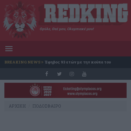
Θρύλε, Θεέ μου, Ολυμπιακέ μου!
Toggle
navigation
BREAKING NEWS
Έφηβος 93 ετών με την κούπα του
Conference
ΑΡΧΙΚΗ
ΠΟΔΟΣΦΑΙΡΟ