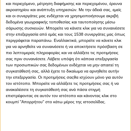
και περιεχόμενο, μέτρηση διαφήμισης και περιεχομένου, έρευνα
ακροατηρίου και ανάπτυξη υπηρεσιών.
Με την άδειά σας, εμείς
και οι συνεργάτες μας ενδέχεται να χρησιμοποιήσουμε ακριβή
δεδομένα γεωγραφικής τοποθεσίας και ταυτοποίησης μέσω
0
0
σάρωσης συσκευών. Μπορείτε να κάνετε κλικ για να συναινέσετε
στην επεξεργασία από εμάς και τους 1538 συνεργάτες μας όπως
H συμμετοχή του Ιράν στο Παγκόσμιο κύπελλο
περιγράφεται παραπάνω. Εναλλακτικά, μπορείτε να κάνετε κλικ
για να αρνηθείτε να συναινέσετε ή να αποκτήσετε πρόσβαση σε
οριστικοποιήθηκε και τις προηγούμενες μέρες έγινε μια
πιο λεπτομερείς πληροφορίες και να αλλάξετε τις προτιμήσεις
μεγάλη τελετή στην πλατεία της επανάστασης στην
σας πριν συναινέσετε.
Λάβετε υπόψη ότι κάποια επεξεργασία
Τεχεράνη για την Εθνική ομάδα της χώρας, για να παίξει
των προσωπικών σας δεδομένων ενδέχεται να μην απαιτεί τη
στην κορυφαία ποδοσφαιρική διοργάνωση, η οποία θα
συγκατάθεσή σας, αλλά έχετε το δικαίωμα να αρνηθείτε αυτήν
πραγματοποιηθεί στις ΗΠΑ, το Μεξικό και τον Καναδά.
την επεξεργασία. Οι προτιμήσεις σαςθα ισχύουν μόνο για αυτόν
τον ιστότοπο. Μπορείτε να αλλάξετε τις προτιμήσεις σας ή να
Στην πλατεία είχε τοποθετηθεί και μία γιγαντιαία αφίσα
ανακαλέσετε τη συγκατάθεσή σας ανά πάσα στιγμή
με παίκτες της ομάδας να χαιρετούν στρατιωτικά, με
επιστρέφοντας σε αυτόν τον ιστότοπο και κάνοντας κλικ στο
τον Μεχντί Ταρέμι του Ολυμπιακού να βρίσκεται στην
κουμπί "Απορρήτου" στο κάτω μέρος της ιστοσελίδας.
πρώτη γραμμή! Το προπονητικό κέντρο του Ιράν θα
βρίσκεται στην Αριζόνα, ενώ θα δώσει το πρώτο
παιχνίδι στο Λος Άντζελες στις 15 Ιουνίου. Το Ιράν
βρίσκεται στον ίδιο όμιλο με Νέα Ζηλανδία, Βέλγιο και
Αίγυπτο. Για την ώρα, ο Ιρανός φορ στρέφει το βλέμμα