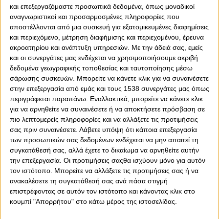
και επεξεργαζόμαστε προσωπικά δεδομένα, όπως μοναδικοί
Κυριακής. Ο κόσμος του Θρύλου, πάντως, ανταποκρίθηκε
αναγνωριστικοί και προσαρμοσμένες πληροφορίες που
στο κάλεσμα και περισσότεροι από 20.000 ήταν στις
αποστέλλονται από μια συσκευή για εξατομικευμένες διαφημίσεις
εξέδρες. Κι αυτό που έχει μεγάλη σημασία είναι ότι το
και περιεχόμενο, μέτρηση διαφήμισης και περιεχομένου, έρευνα
παρών έδωσαν πάρα πολλά παιδιά…
ακροατηρίου και ανάπτυξη υπηρεσιών.
Με την άδειά σας, εμείς
και οι συνεργάτες μας ενδέχεται να χρησιμοποιήσουμε ακριβή
Η ευκαιρία που έδωσαν οι "ερυθρόλευκοι" να φέρουν οι
δεδομένα γεωγραφικής τοποθεσίας και ταυτοποίησης μέσω
γονείς τα παιδιά τους στο γήπεδο, με μόνο 1 € για τα
σάρωσης συσκευών. Μπορείτε να κάνετε κλικ για να συναινέσετε
εισιτήρια των παιδιών, είχε αντίκρισμα και έτυχε της
στην επεξεργασία από εμάς και τους 1538 συνεργάτες μας όπως
κατάλληλης ανταπόκρισης από τον κόσμο. Κι αυτό είναι
περιγράφεται παραπάνω. Εναλλακτικά, μπορείτε να κάνετε κλικ
μεγάλο κέρδος.
για να αρνηθείτε να συναινέσετε ή να αποκτήσετε πρόσβαση σε
πιο λεπτομερείς πληροφορίες και να αλλάξετε τις προτιμήσεις
Δεν είναι μονάχα η αγωνιστική κυριαρχία του Θρύλου
σας πριν συναινέσετε.
Λάβετε υπόψη ότι κάποια επεξεργασία
εντός αγωνιστικών χώρων, γεγονός αδιαμφισβήτητο.
των προσωπικών σας δεδομένων ενδέχεται να μην απαιτεί τη
Είναι πως δημιουργείται η νέα γενιά Ολυμπιακών,
συγκατάθεσή σας, αλλά έχετε το δικαίωμα να αρνηθείτε αυτήν
παιδιών που έχουν γαλουχηθεί με τα σωστά ιδανικά και
την επεξεργασία. Οι προτιμήσεις σαςθα ισχύουν μόνο για αυτόν
μεγαλώνουν, βλέποντας τον Θρύλο να μεγαλώνει
τον ιστότοπο. Μπορείτε να αλλάξετε τις προτιμήσεις σας ή να
καθημερινά όλο και περισσότερο.
ανακαλέσετε τη συγκατάθεσή σας ανά πάσα στιγμή
επιστρέφοντας σε αυτόν τον ιστότοπο και κάνοντας κλικ στο
Αυτό που μετρά εξίσου είναι ότι τα παιδιά στις εξέδρες
κουμπί "Απορρήτου" στο κάτω μέρος της ιστοσελίδας.
είχαν μεγάλη διάθεση και το απόλαυσαν. Με σημαίες,
κασκόλ και συνεχόμενο χειροκρότημα. Κι αυτή η ώρα,