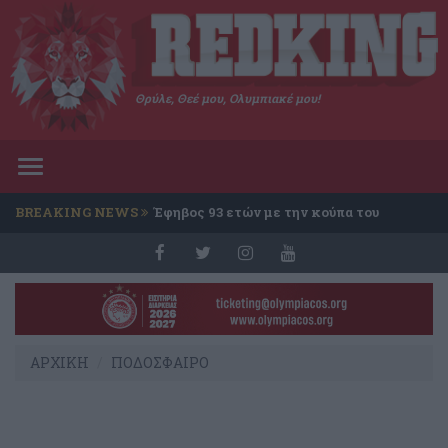
Θρύλε, Θεέ μου, Ολυμπιακέ μου!
Toggle
navigation
BREAKING NEWS
Έφηβος 93 ετών με την κούπα του
Conference
ΑΡΧΙΚΗ
ΠΟΔΟΣΦΑΙΡΟ