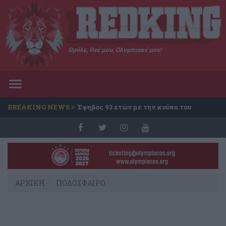
Θρύλε, Θεέ μου, Ολυμπιακέ μου!
Toggle
navigation
BREAKING NEWS
Έφηβος 93 ετών με την κούπα του
Conference
ΑΡΧΙΚΗ
ΠΟΔΟΣΦΑΙΡΟ