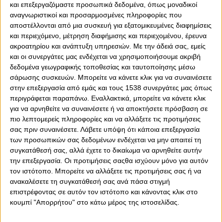
και επεξεργαζόμαστε προσωπικά δεδομένα, όπως μοναδικοί
ένας παλιός μας γνώριμος, ο Μίκαλ Ζεβλάκοφ. Ο
αναγνωριστικοί και προσαρμοσμένες πληροφορίες που
Πολωνός τίμησε την ερυθρόλευκη φανέλα είναι η
αποστέλλονται από μια συσκευή για εξατομικευμένες διαφημίσεις
αλήθεια, στα χρόνια που αγωνίστηκε στον Πειραιά.
και περιεχόμενο, μέτρηση διαφήμισης και περιεχομένου, έρευνα
ακροατηρίου και ανάπτυξη υπηρεσιών.
Με την άδειά σας, εμείς
Τον Ζεβλάκοφ αναγνώρισαν οπαδοί του Ολυμπιακού, του
και οι συνεργάτες μας ενδέχεται να χρησιμοποιήσουμε ακριβή
ζήτησαν να φωτογραφηθεί μαζί τους και φυσικά δεν
δεδομένα γεωγραφικής τοποθεσίας και ταυτοποίησης μέσω
αρνήθηκε. Πάντα χαμογελαστός για τους Έλληνες και
σάρωσης συσκευών. Μπορείτε να κάνετε κλικ για να συναινέσετε
τους οπαδούς του Ολυμπιακού ο Ζεβλάκοφ!
στην επεξεργασία από εμάς και τους 1538 συνεργάτες μας όπως
περιγράφεται παραπάνω. Εναλλακτικά, μπορείτε να κάνετε κλικ
για να αρνηθείτε να συναινέσετε ή να αποκτήσετε πρόσβαση σε
πιο λεπτομερείς πληροφορίες και να αλλάξετε τις προτιμήσεις
σας πριν συναινέσετε.
Λάβετε υπόψη ότι κάποια επεξεργασία
των προσωπικών σας δεδομένων ενδέχεται να μην απαιτεί τη
συγκατάθεσή σας, αλλά έχετε το δικαίωμα να αρνηθείτε αυτήν
την επεξεργασία. Οι προτιμήσεις σαςθα ισχύουν μόνο για αυτόν
τον ιστότοπο. Μπορείτε να αλλάξετε τις προτιμήσεις σας ή να
ανακαλέσετε τη συγκατάθεσή σας ανά πάσα στιγμή
επιστρέφοντας σε αυτόν τον ιστότοπο και κάνοντας κλικ στο
κουμπί "Απορρήτου" στο κάτω μέρος της ιστοσελίδας.