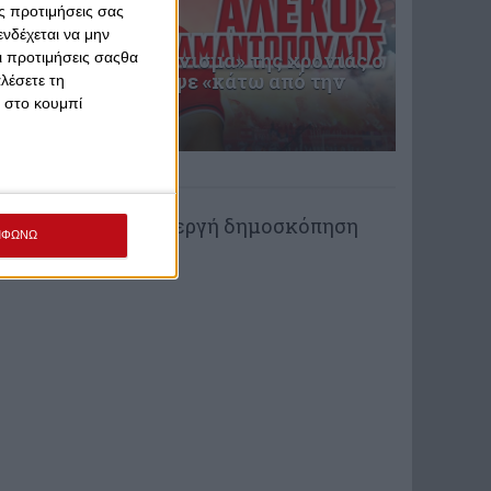
ς προτιμήσεις σας
νδέχεται να μην
Στο πρώτο «διαγώνισμα» της χρονιάς ο
Οι προτιμήσεις σαςθα
Ολυμπιακός έγραψε «κάτω από την
λέσετε τη
βάση»
κ στο κουμπί
πριν από 2 μέρες
ΨΗΦΟΦΟΡΙΑ
Δεν υπάρχει ενεργή δημοσκόπηση
ΜΦΩΝΩ