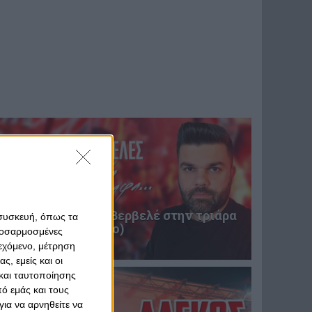
Επική περιγραφή Βερβελέ στην τριάρα
 συσκευή, όπως τα
του Θρύλου! (video)
προσαρμοσμένες
31 Ιανουαρίου 2025
ιεχόμενο, μέτρηση
ς, εμείς και οι
και ταυτοποίησης
ό εμάς και τους
ια να αρνηθείτε να