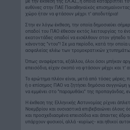
με την έκθεση της ΕΛ.ΑΣ., η οποία καταρρίπτει τ
ευθύνες στην ΠΑΕ Παναθηναϊκός επισημαίνοντας
χώρο ήταν να φτάσουν μέχρι τ' αποδυτήρια!
Στην εν λόγω έκθεση, την οποία δημοσιεύει σήμερ
οπαδοί του ΠΑΟ έθεσαν εκτός λειτουργίας το έν
εκατοντάδες οπαδοί να εισέλθουν στον γήπεδο 
κάνοντας "ντου"! Σε μια περίοδο, κατά την οποία
ασφαλείας ελέω των τρομοκρατικών χτυπημάτω
Όπως αναφέρεται, εξάλλου, όλοι όσοι μπήκαν α
επεισόδια, είχαν σκοπό να φτάσουν μέχρι και τ'
Το ερώτημα πλέον είναι, μετά από τόσες μέρες, π
ή ο επίσημος ΠΑΟ να ζητήσει δημόσια συγγνώμη γ
να εμμένει στο "παραμυθάκι" της προπαγάνδας, ε
Η έκθεση της Ελληνικής Αστυνομίας ρίχνει άπλε
Νοεμβρίου και ουσιαστικά επιβεβαιώνει όλους ό
και προσχεδιασμένα επεισόδια και άπαντες έδρασ
υπάρχουν φυσικοί, αλλά -κυρίως- και ηθικοί αυτ