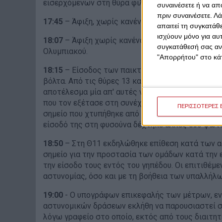
εισερχόμενων στη θύρα φιλάθλων.
συναινέσετε ή να απ
πριν συναινέσετε.
Λά
17:45
– Άφιξη, χωρίς κανένα πρόβλημα της αποσ
απαιτεί τη συγκατάθ
ισχύουν μόνο για αυ
18:07
– Άφιξη χωρίς κανένα απολύτως πρόβλημα 
συγκατάθεσή σας ανά
Ολυμπιακού.
"Απορρήτου" στο κάτ
18:15
– Είσοδος των παικτών του Ολυμπιακού εν
βόλτα. Από τις θύρες 13 και 14 εκτοξεύτηκαν εν
αποτέλεσμα μία απ' αυτές να χτυπήσει τον παίκ
που τον εξέτασε στη συνέχεια διαπίστωσε μία ε
ΠΕΡΙΣΣΟΤΕΡΕΣ 
σημείο που χτυπήθηκε από τη φωτοβολίδα. Άμεσ
είσοδό της στη φυσούνα δέχτηκε άλλες δύο φωτο
18:50
– Στη Θ11 εκδηλώθηκε επίθεση κατά των α
σημείο για την προστασία των ομάδων κατά την 
την είσοδο τους εντός του γηπέδου. Οι επιτιθέμ
αστυνομίας, όσο και με τη βοήθεια των υπαλλήλω
19:00
- Ο υπογράφων επικεφαλής των μέτρων, εν
αστυνομικών δράσεων εκλήθη να παρουσιαστεί σ
λόγω γραφείο στο οποίο, εκτός από τους διαιτη