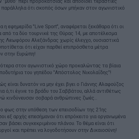
ον "μύθο" περί προβοκάτσιας και αποδίδει τεράστιες
 παράλληλα ότι σκοπός όσων μπήκαν στον αγωνιστικό
α η εφημερίδα "Live Sport", αναφέρεται ξεκάθαρα ότι οι
α από τα δύο τουρνικέ της Θύρας 14, με αποτέλεσμα
της Λεωφόρου Αλεξάνδρας χωρίς έλεγχο, ουσιαστικά
 υποτίθεται ότι είχαν παρθεί επιπρόσθετα μέτρα
ν στην Ευρώπη!
ργότερα στον αγωνιστικό χώρο προκαλώντας τα βίαια
 αποδυτήρια του γηπέδου "Απόστολος Νικολαΐδης"!
ώς είναι δυνατόν να μην έχει βγει ο Γιάννης Αλαφούζος
ια ό,τι έγινε το βράδυ του Σαββάτου, αλλά αντιθέτως
νώ κινδύνευσαν σοβαρά ανθρώπινες ζωές...
το φως στην υπόθεση των επεισοδίων της 21ης
σοι εξ αρχής επεσήμαναν ότι επρόκειτο για οργανωμένα
αν βάσει συγκεκριμένου πλάνου. Το θέμα είναι ότι
ουργοί και πρέπει να λογοδοτήσουν στην Δικαιοσύνη!