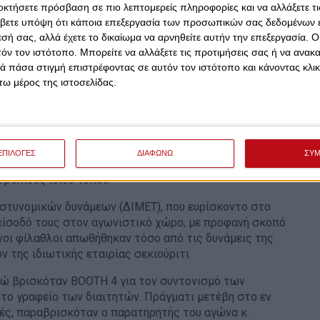
οκτήσετε πρόσβαση σε πιο λεπτομερείς πληροφορίες και να αλλάξετε τι
βετε υπόψη ότι κάποια επεξεργασία των προσωπικών σας δεδομένων ε
τολής του Παναθηναϊκού.
εσή σας, αλλά έχετε το δικαίωμα να αρνηθείτε αυτήν την επεξεργασία. 
τόν τον ιστότοπο. Μπορείτε να αλλάξετε τις προτιμήσεις σας ή να ανακα
και είσοδος στα αποδυτήρια της αποστολής του
 πάσα στιγμή επιστρέφοντας σε αυτόν τον ιστότοπο και κάνοντας κλι
ω μέρος της ιστοσελίδας.
τός του αγωνιστικού χώρου για την αναγνωριστική
αντίον τους πέντε φωτοβολίδες τύπου στυλό, με
τη του Ολυμπιακού Φινμπόγκασον κι ο γιατρός του αγώνα
ρυθρότητα στην έξω επιφάνεια του δεξιού μηρού στο
ΕΠΙΛΟΓΕΣ
ΔΙΑΦΩΝΩ
ΣΥ
α η φιλοξενούμενη ομάδα αποχώρησε και κατά την
βολίδες ίδιου τύπου.
στυνομικών δυνάμεων (ΔΙΜΕΤ), που ευρίσκοντο στο
είσοδό τους στον αγωνιστικό χώρο, με προφανή σκοπό
ενοι φίλαθλοι απωθήθηκαν τόσο από τις δυνάμεις της
ν της ιδιωτικής εταιρίας σεκιούριτι.
ώ βρισκόταν ΒΟΟΤΗ 4 για τον συντονισμό των
το γραφείο των διαιτητών. Πράγματι μετέβη στο εν
τές, παραβρισκόταν ο παρατηρητής του αγώνα κ.