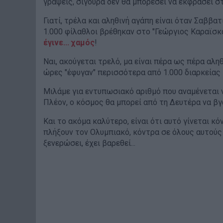
γράψεις, σίγουρα δεν θα μπορέσει να εκφράσει 
Γιατί, τρέλα και αληθινή αγάπη είναι όταν Σαββα
1.000 φίλαθλοι βρέθηκαν στο "Γεώργιος Καραϊσκά
έγινε... χαμός
!
Ναι, ακούγεται τρελό, μα είναι πέρα ως πέρα αλη
ώρες "έφυγαν" περισσότερα από 1.000 διαρκείας 
Μιλάμε για εντυπωσιακό αριθμό που αναμένεται 
Πλέον, ο κόσμος θα μπορεί από τη Δευτέρα να βγά
Και το ακόμα καλύτερο, είναι ότι αυτό γίνεται 
πλήξουν τον Ολυμπιακό, κόντρα σε όλους αυτούς
ξενερώσει, έχει βαρεθεί...