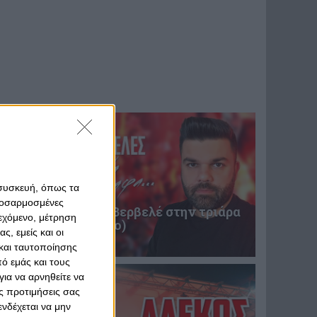
 συσκευή, όπως τα
προσαρμοσμένες
Επική περιγραφή Βερβελέ στην τριάρα
ιεχόμενο, μέτρηση
του Θρύλου! (video)
ς, εμείς και οι
31 Ιανουαρίου 2025
και ταυτοποίησης
ό εμάς και τους
ια να αρνηθείτε να
ς προτιμήσεις σας
νδέχεται να μην