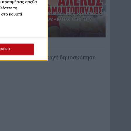
Οι προτιμήσεις σαςθα
λέσετε τη
Στο πρώτο «διαγώνισμα» της χρονιάς ο
κ στο κουμπί
Ολυμπιακός έγραψε «κάτω από την
βάση»
Χθες στις 11:44
ΨΗΦΟΦΟΡΙΑ
ΜΦΩΝΩ
Δεν υπάρχει ενεργή δημοσκόπηση