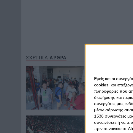
ΣΧΕΤΙΚΑ
ΑΡΘΡΑ
Δευτέρα, 4 Ιουλίου
Ποιος... δι
Εμείς και οι συνεργ
Εμείς 12.000 δι
cookies, και επεξε
πληροφορίες που απο
διαφήμισης και περι
συνεργάτες μας ενδέ
μέσω σάρωσης συσκευ
1538 συνεργάτες μας
Δευτέρα, 4 Ιουλίου
συναινέσετε ή να απ
Κλείσε θέσ
πριν συναινέσετε.
Λά
Συνεχίζεται σήμ