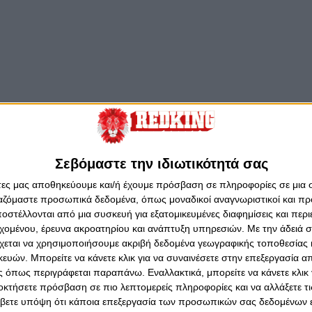
 2016 - 14:24
Σεβόμαστε την ιδιωτικότητά σας
ψάει περισσότερο;
άτες μας αποθηκεύουμε και/ή έχουμε πρόσβαση σε πληροφορίες σε μια
αρκείας (και συνεχίζουμε), εσείς (θα μας πείτε) πόσα;
ργαζόμαστε προσωπικά δεδομένα, όπως μοναδικοί αναγνωριστικοί και 
στέλλονται από μια συσκευή για εξατομικευμένες διαφημίσεις και περ
εχομένου, έρευνα ακροατηρίου και ανάπτυξη υπηρεσιών.
Με την άδειά σα
χεται να χρησιμοποιήσουμε ακριβή δεδομένα γεωγραφικής τοποθεσίας 
ών. Μπορείτε να κάνετε κλικ για να συναινέσετε στην επεξεργασία απ
 όπως περιγράφεται παραπάνω. Εναλλακτικά, μπορείτε να κάνετε κλικ γ
 2016 - 11:44
οκτήσετε πρόσβαση σε πιο λεπτομερείς πληροφορίες και να αλλάξετε τι
η στον Ναό!
βετε υπόψη ότι κάποια επεξεργασία των προσωπικών σας δεδομένων ε
ερα η διάθεση των εισιτηρίων διαρκείας...