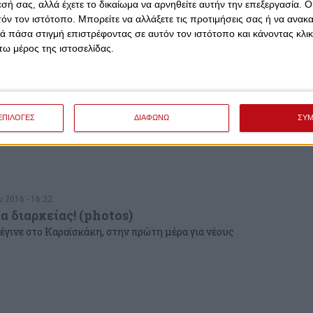
εσή σας, αλλά έχετε το δικαίωμα να αρνηθείτε αυτήν την επεξεργασία. 
τόν τον ιστότοπο. Μπορείτε να αλλάξετε τις προτιμήσεις σας ή να ανακα
 πάσα στιγμή επιστρέφοντας σε αυτόν τον ιστότοπο και κάνοντας κλι
ω μέρος της ιστοσελίδας.
 2016 - 13:49
λυμπιακού είναι δίπλα στην ομάδα και η κίνηση στα
ΕΠΙΛΟΓΕΣ
ΔΙΑΦΩΝΩ
ΣΥ
είας το αποδεικνύει...
 2016 - 16:22
α διαρκείας! (photos)
έγινε στο Καραϊσκάκη, στην πρώτη μέρα για νέους