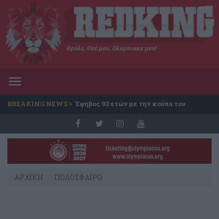
Θρύλε, Θεέ μου, Ολυμπιακέ μου!
Toggle
navigation
BREAKING NEWS
Έφηβος 93 ετών με την κούπα του
Conference
ΑΡΧΙΚΗ
ΠΟΔΟΣΦΑΙΡΟ