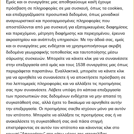
Εμείς και οι συνεργάτες μας αποθηκεύουμε και/ή έχουμε
πρόσβαση σε πληροφορίες σε μια συσκευή, όπως τα cookies,
και επεξεργαζόμαστε προσωπικά δεδομένα, όπως μοναδικοί
αναγνωριστικοί και προσαρμοσμένες πληροφορίες που
αποστέλλονται από μια συσκευή για εξατομικευμένες διαφημίσεις
και περιεχόμενο, μέτρηση διαφήμισης και περιεχομένου, έρευνα
ακροατηρίου και ανάπτυξη υπηρεσιών.
Με την άδειά σας, εμείς
και οι συνεργάτες μας ενδέχεται να χρησιμοποιήσουμε ακριβή
δεδομένα γεωγραφικής τοποθεσίας και ταυτοποίησης μέσω
σάρωσης συσκευών. Μπορείτε να κάνετε κλικ για να συναινέσετε
στην επεξεργασία από εμάς και τους 1538 συνεργάτες μας όπως
περιγράφεται παραπάνω. Εναλλακτικά, μπορείτε να κάνετε κλικ
για να αρνηθείτε να συναινέσετε ή να αποκτήσετε πρόσβαση σε
0
0
πιο λεπτομερείς πληροφορίες και να αλλάξετε τις προτιμήσεις
σας πριν συναινέσετε.
Λάβετε υπόψη ότι κάποια επεξεργασία
Σε ανακοίνωση των αποφάσεων που έλαβε για τις
των προσωπικών σας δεδομένων ενδέχεται να μην απαιτεί τη
ποινές που είχαν επιβληθεί στον Ολυμπιακό Β’ για την
συγκατάθεσή σας, αλλά έχετε το δικαίωμα να αρνηθείτε αυτήν
αποχώρηση στο παιχνίδι με την Καλλιθέα, προχώρησε η
την επεξεργασία. Οι προτιμήσεις σαςθα ισχύουν μόνο για αυτόν
Επιτροπή Εφέσεων της ΕΠΟ.
τον ιστότοπο. Μπορείτε να αλλάξετε τις προτιμήσεις σας ή να
ανακαλέσετε τη συγκατάθεσή σας ανά πάσα στιγμή
Σύμφωνα με την απόφαση της Επιτροπής Εφέσεων της
επιστρέφοντας σε αυτόν τον ιστότοπο και κάνοντας κλικ στο
ΕΠΟ, παρέμεινε σε ισχύ το -5 για τη φετινή αλλά και την
κουμπί "Απορρήτου" στο κάτω μέρος της ιστοσελίδας.