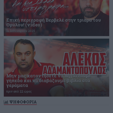
Επική περιγραφή Βερβελέ στην τριάρα του
Θρύλου! (video)
31 Ιανουαρίου 2025
Μην μας καταντήσετε να πηγαίνουμε
γήπεδο και να διαβάζουμε βιβλία στα
γεράματα
πριν από 22 ώρες
ΨΗΦΟΦΟΡΙΑ