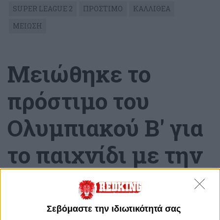
SUPER LEAGUE 2
ΠΡΟΣΤΙΜΟ
ΚΑΛΛΙΘΕΑ
ΜΕΙΩΣΗ
Μειώθηκε το
πρόστιμο του
Ολυμπιακού Β' για
το παιχνίδι με την
Καλλιθέα
Παρασκευή, 17 Μαρτίου 2023 - 21:29
Σεβόμαστε την ιδιωτικότητά σας