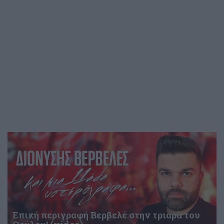
Επική περιγραφή Βερβελέ στην τριάρα του