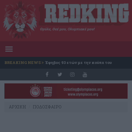
Θρύλε, Θεέ μου, Ολυμπιακέ μου!
Toggle
navigation
BREAKING NEWS
Έφηβος 93 ετών με την κούπα του
Conference
ΑΡΧΙΚΗ
ΠΟΔΟΣΦΑΙΡΟ