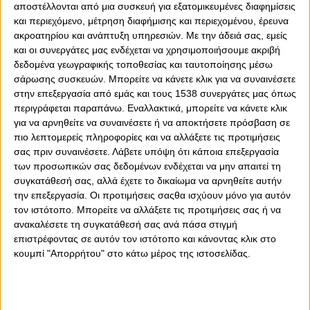
αποστέλλονται από μια συσκευή για εξατομικευμένες διαφημίσεις
και περιεχόμενο, μέτρηση διαφήμισης και περιεχομένου, έρευνα
ακροατηρίου και ανάπτυξη υπηρεσιών.
Με την άδειά σας, εμείς
και οι συνεργάτες μας ενδέχεται να χρησιμοποιήσουμε ακριβή
δεδομένα γεωγραφικής τοποθεσίας και ταυτοποίησης μέσω
σάρωσης συσκευών. Μπορείτε να κάνετε κλικ για να συναινέσετε
στην επεξεργασία από εμάς και τους 1538 συνεργάτες μας όπως
περιγράφεται παραπάνω. Εναλλακτικά, μπορείτε να κάνετε κλικ
για να αρνηθείτε να συναινέσετε ή να αποκτήσετε πρόσβαση σε
πιο λεπτομερείς πληροφορίες και να αλλάξετε τις προτιμήσεις
0
0
σας πριν συναινέσετε.
Λάβετε υπόψη ότι κάποια επεξεργασία
των προσωπικών σας δεδομένων ενδέχεται να μην απαιτεί τη
συγκατάθεσή σας, αλλά έχετε το δικαίωμα να αρνηθείτε αυτήν
Έναν διαιτητή, ο οποίος συστηματικά αδικεί τον
την επεξεργασία. Οι προτιμήσεις σαςθα ισχύουν μόνο για αυτόν
Ολυμπιακό με τις λάθος αποφάσεις του και είναι το
τον ιστότοπο. Μπορείτε να αλλάξετε τις προτιμήσεις σας ή να
αγαπημένο «παιδί» της ΑΕΚ. όρισε η «εξυγίανση» στο
ανακαλέσετε τη συγκατάθεσή σας ανά πάσα στιγμή
ΟΦΗ-Ολυμπιακός. O λόγος για τον Αριστοτέλη
επιστρέφοντας σε αυτόν τον ιστότοπο και κάνοντας κλικ στο
Διαμαντόπουλο. Η «εξυγίανση» η οποία έχει συστηματικά
κουμπί "Απορρήτου" στο κάτω μέρος της ιστοσελίδας.
βάλει απέναντι τον Θρύλο, μεταξύ άλλων και διαιτητικά.
Ένας ρέφερι ο οποίος παίρνει συνεχώς λάθος αποφάσεις
εις βάρος του Ολυμπιακού, και υπέρ των αντιπάλων του
Ολυμπιακού, στα δικά τους ματς…