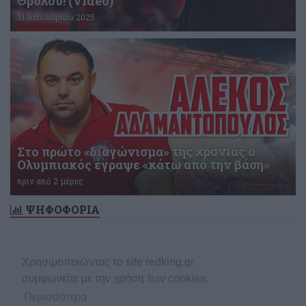
Θρύλου! (video)
31 Ιανουαρίου 2025
Στο πρώτο «διαγώνισμα» της χρονιάς ο
Ολυμπιακός έγραψε «κάτω από την βάση»
πριν από 2 μέρες
ΨΗΦΟΦΟΡΙΑ
Δεν υπάρχει ενεργή δημοσκόπηση
Χρησιμοποιώντας το site redking.gr
συμφωνείτε με την χρήση των cookies.
Περισσότερα