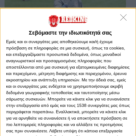
Σεβόμαστε την ιδιωτικότητά σας
Εμείς και οι συνεργάτες μας αποθηκεύουμε και/ή έχουμε
πρόσβαση σε πληροφορίες σε μια συσκευή, όπως τα cookies,
και επεξεργαζόμαστε προσωπικά δεδομένα, όπως μοναδικοί
Πέμπτη, 6 Αυγούστου 2026 - 10:46
αναγνωριστικοί και προσαρμοσμένες πληροφορίες που
Αγριογιάννης: «Ο Τζολάκης
αποστέλλονται από μια συσκευή για εξατομικευμένες διαφημίσεις
έκανε περήφανο τον Ολυμπιακό»
και περιεχόμενο, μέτρηση διαφήμισης και περιεχομένου, έρευνα
(photos)
ακροατηρίου και ανάπτυξη υπηρεσιών.
Με την άδειά σας, εμείς
και οι συνεργάτες μας ενδέχεται να χρησιμοποιήσουμε ακριβή
Το συγκινητικό «αντίο» του προπονητή τερματοφυλάκων του
δεδομένα γεωγραφικής τοποθεσίας και ταυτοποίησης μέσω
Θρύλου στον «Τζόλα».
σάρωσης συσκευών. Μπορείτε να κάνετε κλικ για να συναινέσετε
στην επεξεργασία από εμάς και τους 1538 συνεργάτες μας όπως
περιγράφεται παραπάνω. Εναλλακτικά, μπορείτε να κάνετε κλικ
για να αρνηθείτε να συναινέσετε ή να αποκτήσετε πρόσβαση σε
πιο λεπτομερείς πληροφορίες και να αλλάξετε τις προτιμήσεις
σας πριν συναινέσετε.
Λάβετε υπόψη ότι κάποια επεξεργασία