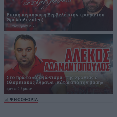
Επική περιγραφή Βερβελέ στην τριάρα του
Θρύλου! (video)
31 Ιανουαρίου 2025
Στο πρώτο «διαγώνισμα» της χρονιάς ο
Ολυμπιακός έγραψε «κάτω από την βάση»
πριν από 2 μέρες
ΨΗΦΟΦΟΡΙΑ
Δεν υπάρχει ενεργή δημοσκόπηση