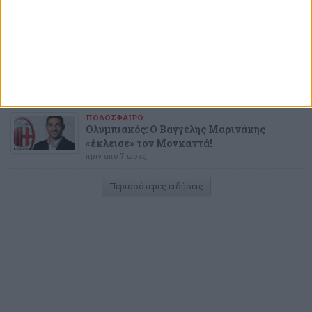
Καραπαπάς για ΕΕΑ: «Ο κύριος Βρούτσης
τον έδιωξε ή ακόμα;» (photo)
πριν από 4 ώρες
ΠΟΔΟΣΦΑΙΡΟ
Διαθέσιμα έως τη Δευτέρα (10/8) τα
«ερυθρόλευκα» εισιτήρια για Ναϊμέγκεν
πριν από 6 ώρες
ΠΟΔΟΣΦΑΙΡΟ
Ολυμπιακός: Ο Βαγγέλης Μαρινάκης
«έκλεισε» τον Μονκαντά!
πριν από 7 ώρες
Περισσότερες ειδήσεις