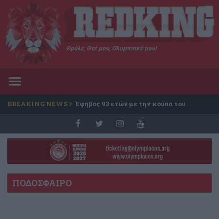
Θρύλε, Θεέ μου, Ολυμπιακέ μου!
Toggle
navigation
BREAKING NEWS
Έφηβος 93 ετών με την κούπα του
Conference
ΠΟΔΟΣΦΑΙΡΟ