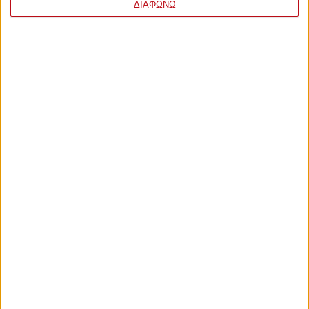
ΔΙΑΦΩΝΩ
Τετάρτη, 5 Αυγούστου 2026 - 00:41
Μεντιλίμπαρ: «Μπορούμε να
κερδίσουμε»
Δείτε όλα όσα δήλωσε ο Χοσέ Λουίς Μεντιλίμπαρ στη
συνέντευξη τύπου.