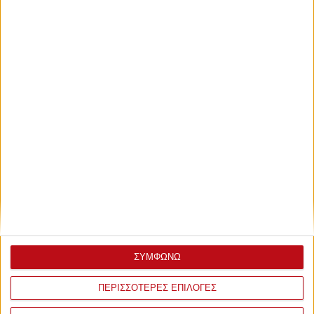
Τετάρτη, 5 Αυγούστου 2026 - 11:51
Ο λαός του Θρύλου ήταν ξανά
εκεί!
Πάντα κοντά!
ΣΥΜΦΩΝΩ
ΠΕΡΙΣΣΟΤΕΡΕΣ ΕΠΙΛΟΓΕΣ