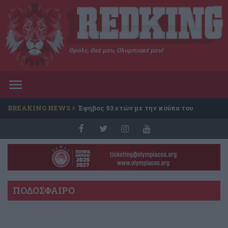
Θρύλε, Θεέ μου, Ολυμπιακέ μου!
Toggle
navigation
BREAKING NEWS
Έφηβος 93 ετών με την κούπα του
Conference
ΠΟΔΟΣΦΑΙΡΟ