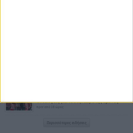
Επιβεβαίωση από τον Μπόρζες
πριν από 10 ώρες
ΠΟΔΟΣΦΑΙΡΟ
Επιμένουν για τον Μπουράς
πριν από 11 ώρες
ΠΟΔΟΣΦΑΙΡΟ
Αυτό είναι το αδύναμο σημείο της
Ναϊμέγκεν
πριν από 12 ώρες
ΠΟΔΟΣΦΑΙΡΟ
«Στρατιώτης» ο Ροντινέι!
πριν από 13 ώρες
ΠΟΔΟΣΦΑΙΡΟ
Οι σκέψεις για το δεξί άκρο της άμυνας
πριν από 18 ώρες
Περισσότερες ειδήσεις