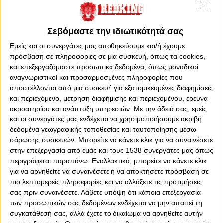
Σεβόμαστε την ιδιωτικότητά σας
Εμείς και οι συνεργάτες μας αποθηκεύουμε και/ή έχουμε
πρόσβαση σε πληροφορίες σε μια συσκευή, όπως τα cookies,
και επεξεργαζόμαστε προσωπικά δεδομένα, όπως μοναδικοί
αναγνωριστικοί και προσαρμοσμένες πληροφορίες που
Παρασκευή, 24 Ιουνίου 2016 - 11:00
αποστέλλονται από μια συσκευή για εξατομικευμένες διαφημίσεις
Σκληρή δουλειά στην Αυστρία
και περιεχόμενο, μέτρηση διαφήμισης και περιεχομένου, έρευνα
(video)
ακροατηρίου και ανάπτυξη υπηρεσιών.
Με την άδειά σας, εμείς
και οι συνεργάτες μας ενδέχεται να χρησιμοποιήσουμε ακριβή
Το πρόγραμμα των πρώτων ημερών είναι ιδιαίτερα έντονο για
δεδομένα γεωγραφικής τοποθεσίας και ταυτοποίησης μέσω
τους "ερυθρόλευκους".
σάρωσης συσκευών. Μπορείτε να κάνετε κλικ για να συναινέσετε
στην επεξεργασία από εμάς και τους 1538 συνεργάτες μας όπως
περιγράφεται παραπάνω. Εναλλακτικά, μπορείτε να κάνετε κλικ
για να αρνηθείτε να συναινέσετε ή να αποκτήσετε πρόσβαση σε
πιο λεπτομερείς πληροφορίες και να αλλάξετε τις προτιμήσεις
σας πριν συναινέσετε.
Λάβετε υπόψη ότι κάποια επεξεργασία
των προσωπικών σας δεδομένων ενδέχεται να μην απαιτεί τη
συγκατάθεσή σας, αλλά έχετε το δικαίωμα να αρνηθείτε αυτήν