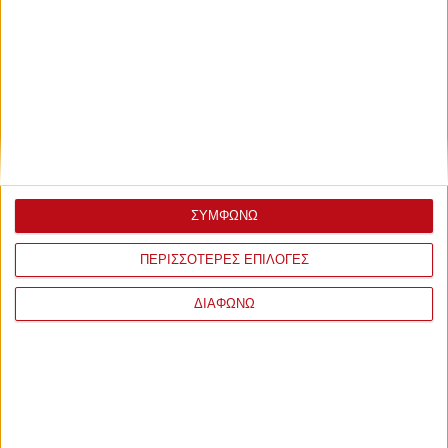
Πέμπτη, 23 Ιουνίου 2016 - 23:42
Τώρα ασχολείστε και με τον
Γεωργάτο;
Θα μας τρελάνετε νομίζετε;
ΣΥΜΦΩΝΩ
ΠΕΡΙΣΣΟΤΕΡΕΣ ΕΠΙΛΟΓΕΣ
ΔΙΑΦΩΝΩ
Πέμπτη, 23 Ιουνίου 2016 - 23:28