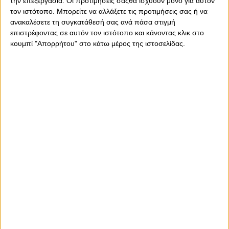
την επεξεργασία. Οι προτιμήσεις σαςθα ισχύουν μόνο για αυτόν
τον ιστότοπο. Μπορείτε να αλλάξετε τις προτιμήσεις σας ή να
ανακαλέσετε τη συγκατάθεσή σας ανά πάσα στιγμή
επιστρέφοντας σε αυτόν τον ιστότοπο και κάνοντας κλικ στο
κουμπί "Απορρήτου" στο κάτω μέρος της ιστοσελίδας.
Παρασκευή, 24 Ιουνίου 2016 - 10:44
"Μη φοβάστε τα λάθη..."
Μια από τις ατάκες του Βίκτορ, στην πρώτη του προπόνηση
με τον Ολυμπιακό.