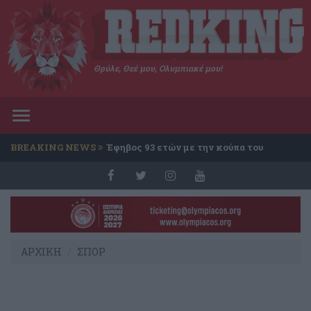
Θρύλε, Θεέ μου, Ολυμπιακέ μου!
Toggle
navigation
BREAKING NEWS
Έφηβος 93 ετών με την κούπα του
Conference
ΑΡΧΙΚΗ
ΣΠΟΡ