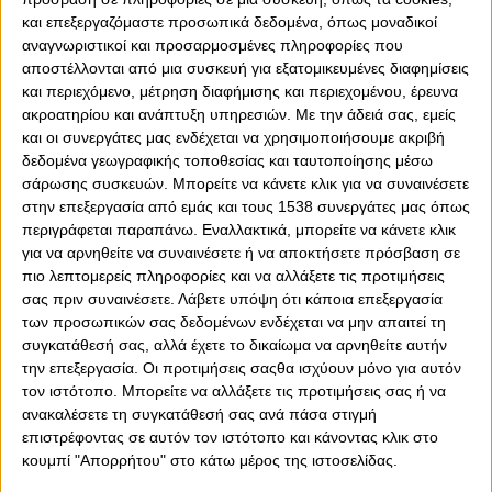
και επεξεργαζόμαστε προσωπικά δεδομένα, όπως μοναδικοί
αναγνωριστικοί και προσαρμοσμένες πληροφορίες που
αποστέλλονται από μια συσκευή για εξατομικευμένες διαφημίσεις
και περιεχόμενο, μέτρηση διαφήμισης και περιεχομένου, έρευνα
ακροατηρίου και ανάπτυξη υπηρεσιών.
Με την άδειά σας, εμείς
και οι συνεργάτες μας ενδέχεται να χρησιμοποιήσουμε ακριβή
δεδομένα γεωγραφικής τοποθεσίας και ταυτοποίησης μέσω
σάρωσης συσκευών. Μπορείτε να κάνετε κλικ για να συναινέσετε
στην επεξεργασία από εμάς και τους 1538 συνεργάτες μας όπως
περιγράφεται παραπάνω. Εναλλακτικά, μπορείτε να κάνετε κλικ
για να αρνηθείτε να συναινέσετε ή να αποκτήσετε πρόσβαση σε
0
0
πιο λεπτομερείς πληροφορίες και να αλλάξετε τις προτιμήσεις
σας πριν συναινέσετε.
Λάβετε υπόψη ότι κάποια επεξεργασία
Νταμπλούχος Ελλάδας ο Ολυμπιακός στο μπάσκετ
των προσωπικών σας δεδομένων ενδέχεται να μην απαιτεί τη
Γυναικών! Ο Θρύλος, στη σεζόν 2024-25, των 100
συγκατάθεσή σας, αλλά έχετε το δικαίωμα να αρνηθείτε αυτήν
χρόνων του, κατέκτησε το ένατο πρωτάθλημα της
την επεξεργασία. Οι προτιμήσεις σαςθα ισχύουν μόνο για αυτόν
ιστορίας του και τέταρτο διαδοχικό, αφού στον τέταρτο
τον ιστότοπο. Μπορείτε να αλλάξετε τις προτιμήσεις σας ή να
τελικό στο κλειστό του Βύρωνα, με τεράστια δύναμη από
ανακαλέσετε τη συγκατάθεσή σας ανά πάσα στιγμή
τον κόσμο του, νίκησε με 78-69 τον Αθηναϊκό.
επιστρέφοντας σε αυτόν τον ιστότοπο και κάνοντας κλικ στο
κουμπί "Απορρήτου" στο κάτω μέρος της ιστοσελίδας.
Μάλιστα, η Ελεάννα Χριστινάκη δήλωσε: