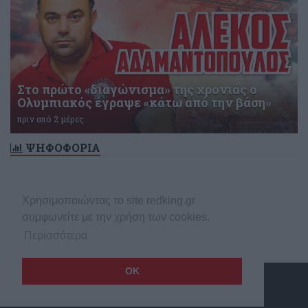
Στο πρώτο «διαγώνισμα» της χρονιάς ο
Ολυμπιακός έγραψε «κάτω από την βάση»
πριν από 2 μέρες
ΨΗΦΟΦΟΡΙΑ
Δεν υπάρχει ενεργή δημοσκόπηση
Χρησιμοποιώντας το site redking.gr
συμφωνείτε με την χρήση των cookies.
Περισσότερα
OK
Copyright © 2026 redking.gr
Made by
net
stream