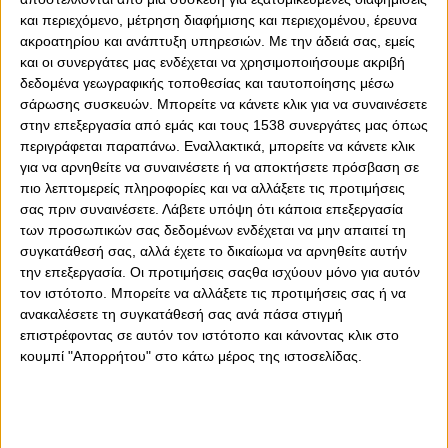
και περιεχόμενο, μέτρηση διαφήμισης και περιεχομένου, έρευνα
ακροατηρίου και ανάπτυξη υπηρεσιών.
Με την άδειά σας, εμείς
και οι συνεργάτες μας ενδέχεται να χρησιμοποιήσουμε ακριβή
δεδομένα γεωγραφικής τοποθεσίας και ταυτοποίησης μέσω
σάρωσης συσκευών. Μπορείτε να κάνετε κλικ για να συναινέσετε
στην επεξεργασία από εμάς και τους 1538 συνεργάτες μας όπως
0
0
περιγράφεται παραπάνω. Εναλλακτικά, μπορείτε να κάνετε κλικ
για να αρνηθείτε να συναινέσετε ή να αποκτήσετε πρόσβαση σε
Μετά από τέσσερα χρόνια, ο Κώστας Κοτανίδης
πιο λεπτομερείς πληροφορίες και να αλλάξετε τις προτιμήσεις
αποτελεί παρελθόν από την ομάδα χάντμπολ του
σας πριν συναινέσετε.
Λάβετε υπόψη ότι κάποια επεξεργασία
Ολυμπιακού. Με τον Θρύλο να αποχαιρετά τον διεθνή
των προσωπικών σας δεδομένων ενδέχεται να μην απαιτεί τη
τερματοφύλακα με ένα συγκινητικό μήνυμα!
συγκατάθεσή σας, αλλά έχετε το δικαίωμα να αρνηθείτε αυτήν
την επεξεργασία. Οι προτιμήσεις σαςθα ισχύουν μόνο για αυτόν
Η ανακοίνωση των «ερυθρόλευκων» για το «διαζύγιο» με
τον ιστότοπο. Μπορείτε να αλλάξετε τις προτιμήσεις σας ή να
τον Κοτανίδη: «Ο ΟΛΥΜΠΙΑΚΟΣ Σ.Φ.Π. ανακοινώνει την
ανακαλέσετε τη συγκατάθεσή σας ανά πάσα στιγμή
ολοκλήρωση της συνεργασίας του με τον Κώστα
επιστρέφοντας σε αυτόν τον ιστότοπο και κάνοντας κλικ στο
Κοτανίδη.
κουμπί "Απορρήτου" στο κάτω μέρος της ιστοσελίδας.
Με επαγγελματισμό, αφοσίωση, ήθος και πολλές
αποκρούσεις, ο διεθνής τερματοφύλακας συνέβαλε τα
μέγιστα στις επιτυχίες της ομάδας χάντμπολ του