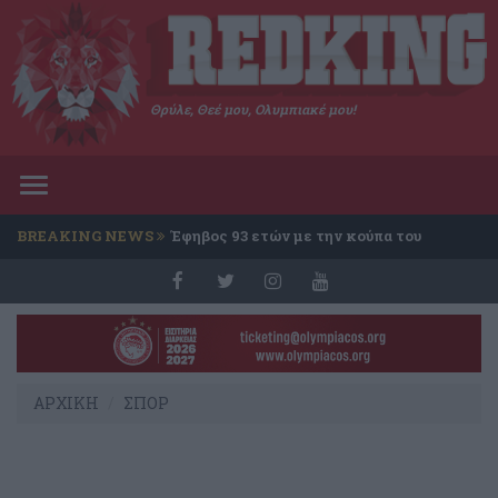
Θρύλε, Θεέ μου, Ολυμπιακέ μου!
Toggle
navigation
BREAKING NEWS
Έφηβος 93 ετών με την κούπα του
Conference
ΑΡΧΙΚΗ
ΣΠΟΡ