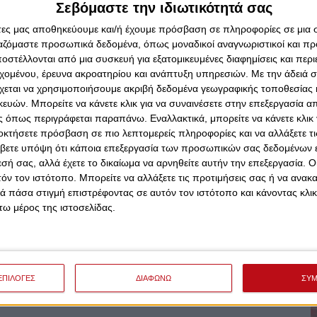
Σεβόμαστε την ιδιωτικότητά σας
 Σταυράκης (60kg), Βασίλης Μακρυγιάννης (65kg),
άτες μας αποθηκεύουμε και/ή έχουμε πρόσβαση σε πληροφορίες σε μια
 (75kg),
ργαζόμαστε προσωπικά δεδομένα, όπως μοναδικοί αναγνωριστικοί και 
στέλλονται από μια συσκευή για εξατομικευμένες διαφημίσεις και περ
ερίζη (65kg), Αθηνά-Μιχαέλα Ορτολάνο (70kg), Αλεξέι
εχομένου, έρευνα ακροατηρίου και ανάπτυξη υπηρεσιών.
Με την άδειά σα
, Παναγιώτης Κυρίμης (+90kg)
χεται να χρησιμοποιήσουμε ακριβή δεδομένα γεωγραφικής τοποθεσίας 
ών. Μπορείτε να κάνετε κλικ για να συναινέσετε στην επεξεργασία απ
 όπως περιγράφεται παραπάνω. Εναλλακτικά, μπορείτε να κάνετε κλικ γ
οκτήσετε πρόσβαση σε πιο λεπτομερείς πληροφορίες και να αλλάξετε τι
βετε υπόψη ότι κάποια επεξεργασία των προσωπικών σας δεδομένων ε
εσή σας, αλλά έχετε το δικαίωμα να αρνηθείτε αυτήν την επεξεργασία. 
τόν τον ιστότοπο. Μπορείτε να αλλάξετε τις προτιμήσεις σας ή να ανακα
 πάσα στιγμή επιστρέφοντας σε αυτόν τον ιστότοπο και κάνοντας κλι
ω μέρος της ιστοσελίδας.
ΕΠΙΛΟΓΕΣ
ΔΙΑΦΩΝΩ
ΣΥ