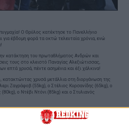
πυγμαχία! Ο Θρύλος κατέκτησε το Πανελλήνιο
αι για έβδομη φορά τα οκτώ τελευταία χρόνια, ενώ
!
, την κατάκτηση του πρωταθλήματος Ανδρών και
δόσεις τους στο κλειστό Παναγίας Αλεξιώτισσας,
ν επτά χρυσά, πέντε ασημένια και έξι χάλκινα!
, κατακτώντας χρυσά μετάλλια στη διοργάνωση της
λερι Ζαγράφοβ (55kg), ο Στέλιος Κυρσανίδης (65kg), ο
80kg), ο Ντέβι Ντόνι (85kg) και ο Στυλιανός
ρωτάθλημα
Elite 2025 Ανδρών-Γυναικών στην Πάτρα:
(55kg), Στέλιος Κυρσανίδης (65kg), Ζαχαρίας Μυλωνάς
(85kg), Στυλιανός Τζωρτζινάκης (+91kg)