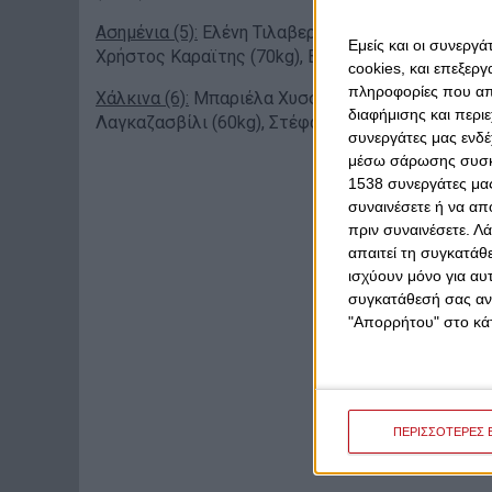
Ασημένια (5):
Ελένη Τιλαβερίδου (70kg), Θεόδωρος
Εμείς και οι συνεργ
Χρήστος Καραϊτης (70kg), Βαγγέλης Μακρυλλάκης
cookies, και επεξε
πληροφορίες που απο
Χάλκινα (6):
Μπαριέλα Χυσσόλι (60kg), Δέσποινα Φ
διαφήμισης και περι
Λαγκαζασβίλι (60kg), Στέφανος Οικονόμου (75kg)
συνεργάτες μας ενδέ
μέσω σάρωσης συσκευ
1538 συνεργάτες μας
συναινέσετε ή να απ
πριν συναινέσετε.
Λά
απαιτεί τη συγκατάθ
ισχύουν μόνο για αυ
συγκατάθεσή σας ανά
"Απορρήτου" στο κάτ
ΠΕΡΙΣΣΟΤΕΡΕΣ 