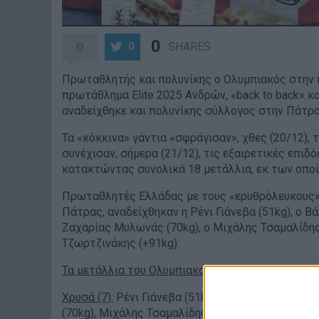
0
0
SHARES
0
Πρωταθλητής και πολυνίκης ο Ολυμπιακός στην 
πρωτάθλημα Elite 2025 Ανδρών, «back to back» κ
αναδείχθηκε και πολυνίκης σύλλογος στην Πάτρα
Τα «κόκκινα» γάντια «σφράγισαν», χθες (20/12)
συνέχισαν, σήμερα (21/12), τις εξαιρετικές επι
κατακτώντας συνολικά 18 μετάλλια, εκ των οποίω
Πρωταθλητές Ελλάδας με τους «ερυθρόλευκους»
Πάτρας, αναδείχθηκαν η Ρένι Γιάνεβα (51kg), ο Βά
Ζαχαρίας Μυλωνάς (70kg), ο Μιχάλης Τσαμαλίδης (
Τζωρτζινάκης (+91kg).
Τα μετάλλια του Ολυμπιακού στο Πανελλήνιο π
Χρυσά (7):
Ρένι Γιάνεβα (51kg), Βάλερι Ζαγράφοβ 
(70kg), Μιχάλης Τσαμαλίδης (80kg), Ντέβι Ντόνι 