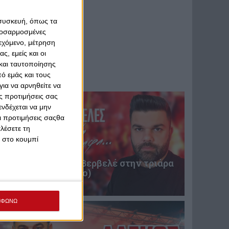
 συσκευή, όπως τα
προσαρμοσμένες
ιεχόμενο, μέτρηση
ς, εμείς και οι
και ταυτοποίησης
ό εμάς και τους
ια να αρνηθείτε να
ς προτιμήσεις σας
νδέχεται να μην
Οι προτιμήσεις σαςθα
λέσετε τη
κ στο κουμπί
Επική περιγραφή Βερβελέ στην τριάρα
του Θρύλου! (video)
31 Ιανουαρίου 2025
ΜΦΩΝΩ