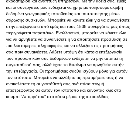
ακροατηρίου και ανάπτυξη υπηρεσιών.
Με την άδειά σας, εμείς
και οι συνεργάτες μας ενδέχεται να χρησιμοποιήσουμε ακριβή
δεδομένα γεωγραφικής τοποθεσίας και ταυτοποίησης μέσω
σάρωσης συσκευών. Μπορείτε να κάνετε κλικ για να συναινέσετε
στην επεξεργασία από εμάς και τους 1538 συνεργάτες μας όπως
0
0
περιγράφεται παραπάνω. Εναλλακτικά, μπορείτε να κάνετε κλικ
για να αρνηθείτε να συναινέσετε ή να αποκτήσετε πρόσβαση σε
Στο πένθος βυθίστηκε η οικογένεια του Ολυμπιακού με
πιο λεπτομερείς πληροφορίες και να αλλάξετε τις προτιμήσεις
το θάνατο του Θόδωρου Νικολαΐδη. Μάλιστα,
σας πριν συναινέσετε.
Λάβετε υπόψη ότι κάποια επεξεργασία
ανακοίνωση εξέδωσε και ο Ερασιτέχνης. Αναλυτικά: "Η
των προσωπικών σας δεδομένων ενδέχεται να μην απαιτεί τη
οικογένεια του ΟΛΥΜΠΙΑΚΟΥ συμμετέχει στο πένθος για
συγκατάθεσή σας, αλλά έχετε το δικαίωμα να αρνηθείτε αυτήν
το χαμό ενός σπουδαίου μέλους της ερυθρόλευκης
την επεξεργασία. Οι προτιμήσεις σαςθα ισχύουν μόνο για αυτόν
οικογένειας, του ιστορικού εκδότη του Φωτός,
τον ιστότοπο. Μπορείτε να αλλάξετε τις προτιμήσεις σας ή να
Θεόδωρου Νικολαΐδη. Μεσίστιες οι ερυθρόλευκες
ανακαλέσετε τη συγκατάθεσή σας ανά πάσα στιγμή
σημαίες για έναν άνθρωπο που συνέδεσε άρρηκτα το
επιστρέφοντας σε αυτόν τον ιστότοπο και κάνοντας κλικ στο
διάβα της ζωής του με τον ΟΛΥΜΠΙΑΚΟ.
κουμπί "Απορρήτου" στο κάτω μέρος της ιστοσελίδας.
Καλό ταξίδι στις αιώνιες θάλασσες".