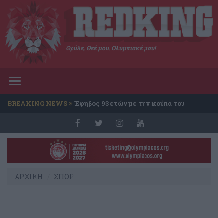
Θρύλε, Θεέ μου, Ολυμπιακέ μου!
Toggle
navigation
BREAKING NEWS
Έφηβος 93 ετών με την κούπα του
Conference
ΑΡΧΙΚΗ
ΣΠΟΡ