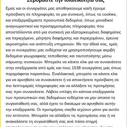
Εμείς και οι συνεργάτες μας αποθηκεύουμε και/ή έχουμε
πρόσβαση σε πληροφορίες σε μια συσκευή, όπως τα cookies,
και επεξεργαζόμαστε προσωπικά δεδομένα, όπως μοναδικοί
αναγνωριστικοί και προσαρμοσμένες πληροφορίες που
αποστέλλονται από μια συσκευή για εξατομικευμένες διαφημίσεις
0
0
και περιεχόμενο, μέτρηση διαφήμισης και περιεχομένου, έρευνα
ακροατηρίου και ανάπτυξη υπηρεσιών.
Με την άδειά σας, εμείς
Ο ΟΛΥΜΠΙΑΚΟΣ Σ.Φ.Π. ανακοινώνει την έναρξη της
και οι συνεργάτες μας ενδέχεται να χρησιμοποιήσουμε ακριβή
συνεργασίας του με 12 αθλητές/αθλήτριες, που
δεδομένα γεωγραφικής τοποθεσίας και ταυτοποίησης μέσω
εντάσσονται στο δυναμικό του τμήματος πυγμαχίας. Τα
σάρωσης συσκευών. Μπορείτε να κάνετε κλικ για να συναινέσετε
στην επεξεργασία από εμάς και τους 1538 συνεργάτες μας όπως
ερυθρόλευκα γάντια ενισχύθηκαν με νέες προσθήκες, με
περιγράφεται παραπάνω. Εναλλακτικά, μπορείτε να κάνετε κλικ
γνώμονα την επίτευξη όλων των στόχων του τμήματος
για να αρνηθείτε να συναινέσετε ή να αποκτήσετε πρόσβαση σε
τη σεζόν 2023-24.
πιο λεπτομερείς πληροφορίες και να αλλάξετε τις προτιμήσεις
Αναλυτικά, οι αθλητές/αθλήτριες που εντάσσονται στο
σας πριν συναινέσετε.
Λάβετε υπόψη ότι κάποια επεξεργασία
τμήμα πυγμαχίας του Θρύλου:
των προσωπικών σας δεδομένων ενδέχεται να μην απαιτεί τη
συγκατάθεσή σας, αλλά έχετε το δικαίωμα να αρνηθείτε αυτήν
Τμήμα Ανδρών:
την επεξεργασία. Οι προτιμήσεις σαςθα ισχύουν μόνο για αυτόν
τον ιστότοπο. Μπορείτε να αλλάξετε τις προτιμήσεις σας ή να
Γιώργος Περγαμαλής
(δεύτερος στο Πανελλήνιο
ανακαλέσετε τη συγκατάθεσή σας ανά πάσα στιγμή
πρωτάθλημα του 2022 στα 86kg, τρίτος το 2019 στα