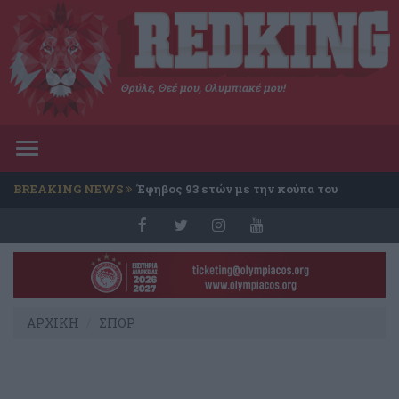
Θρύλε, Θεέ μου, Ολυμπιακέ μου!
Toggle
navigation
BREAKING NEWS
Έφηβος 93 ετών με την κούπα του
Conference
ΑΡΧΙΚΗ
ΣΠΟΡ