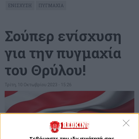
ΕΝΙΣΧΥΣΗ
ΠΥΓΜΑΧΙΑ
Σούπερ ενίσχυση
για την πυγμαχία
του Θρύλου!
Τρίτη, 10 Οκτωβρίου 2023 - 15:26
Σεβόμαστε την ιδιωτικότητά σας