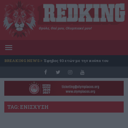
Θρύλε, Θεέ μου, Ολυμπιακέ μου!
Toggle
navigation
BREAKING NEWS
Έφηβος 93 ετών με την κούπα του
Conference
TAG: ΕΝΙΣΧΥΣΗ