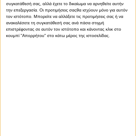
συγκατάθεσή σας, αλλά έχετε το δικαίωμα να αρνηθείτε αυτήν
την επεξεργασία. Οι προτιμήσεις σαςθα ισχύουν μόνο για αυτόν
τον ιστότοπο. Μπορείτε να αλλάξετε τις προτιμήσεις σας ή να
ανακαλέσετε τη συγκατάθεσή σας ανά πάσα στιγμή
επιστρέφοντας σε αυτόν τον ιστότοπο και κάνοντας κλικ στο
Δευτέρα, 12 Αυγούστου 2024 - 14:34
Η στήριξη μέσω της περιοδείας
κουμπί "Απορρήτου" στο κάτω μέρος της ιστοσελίδας.
των τροπαίων θα αξιοποιηθεί για
την περαιτέρω ενίσχυση των
τμημάτων!
Η ενημέρωση του Ερασιτέχνη Ολυμπιακού...