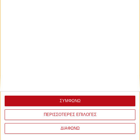
Παρασκευή, 19 Ιανουαρίου 2024 - 16:40
Νέα προσθήκη για Φερεντσβάρος
Ανακοίνωσε τον Εντγκάρ Σεβικιάν!
ΣΥΜΦΩΝΩ
ΠΕΡΙΣΣΟΤΕΡΕΣ ΕΠΙΛΟΓΕΣ
ΔΙΑΦΩΝΩ