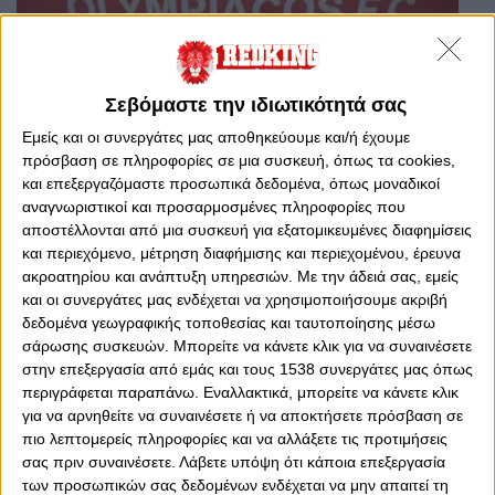
Σεβόμαστε την ιδιωτικότητά σας
Εμείς και οι συνεργάτες μας αποθηκεύουμε και/ή έχουμε
πρόσβαση σε πληροφορίες σε μια συσκευή, όπως τα cookies,
και επεξεργαζόμαστε προσωπικά δεδομένα, όπως μοναδικοί
Τρίτη, 20 Αυγούστου 2024 - 10:52
15νθήμερο εξελίξεων!
αναγνωριστικοί και προσαρμοσμένες πληροφορίες που
αποστέλλονται από μια συσκευή για εξατομικευμένες διαφημίσεις
Ο Ολυμπιακός ετοιμάζεται να υλοποιήσει το τελευταίο
και περιεχόμενο, μέτρηση διαφήμισης και περιεχομένου, έρευνα
σκέλος του μεταγραφικού του σχεδιασμού...
ακροατηρίου και ανάπτυξη υπηρεσιών.
Με την άδειά σας, εμείς
και οι συνεργάτες μας ενδέχεται να χρησιμοποιήσουμε ακριβή
δεδομένα γεωγραφικής τοποθεσίας και ταυτοποίησης μέσω
σάρωσης συσκευών. Μπορείτε να κάνετε κλικ για να συναινέσετε
στην επεξεργασία από εμάς και τους 1538 συνεργάτες μας όπως
περιγράφεται παραπάνω. Εναλλακτικά, μπορείτε να κάνετε κλικ
για να αρνηθείτε να συναινέσετε ή να αποκτήσετε πρόσβαση σε
πιο λεπτομερείς πληροφορίες και να αλλάξετε τις προτιμήσεις
σας πριν συναινέσετε.
Λάβετε υπόψη ότι κάποια επεξεργασία
των προσωπικών σας δεδομένων ενδέχεται να μην απαιτεί τη