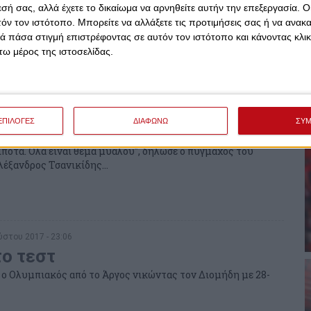
ε ο Τσανικίδης... (video)
εσή σας, αλλά έχετε το δικαίωμα να αρνηθείτε αυτήν την επεξεργασία. 
τόν τον ιστότοπο. Μπορείτε να αλλάξετε τις προτιμήσεις σας ή να ανακα
 το καλύτερο ο Αλέξανδρος Τσανικίδης να περάσει στους
 πάσα στιγμή επιστρέφοντας σε αυτόν τον ιστότοπο και κάνοντας κλι
μίου πρωταθλήματος, αλλά δεν τα κατάφερε...
ω μέρος της ιστοσελίδας.
στου 2017 - 19:56
ΕΠΙΛΟΓΕΣ
ΔΙΑΦΩΝΩ
ΣΥ
ς ότι θα γίνει... ματσάρα"
ίποτα. Όλα είναι θέμα μυαλού", δήλωσε ο πυγμάχος του
έξανδρος Τσανικίδης...
στου 2017 - 23:06
το τεστ
ο Ολυμπιακός από το Άργος νικώντας τον Διομήδη με 28-