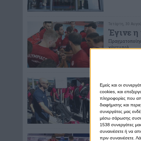
Τετάρτη, 30 Αυγού
Έγινε η
Πραγματοποίησ
χάντμπολ...
Τετάρτη, 30 Αυγού
Εμείς και οι συνεργ
Στην Τσε
cookies, και επεξε
Η αποστολή του
πληροφορίες που απο
ματς με την Τάλ
διαφήμισης και περι
συνεργάτες μας ενδέ
μέσω σάρωσης συσκευ
1538 συνεργάτες μας
συναινέσετε ή να απ
Δευτέρα, 28 Αυγού
πριν συναινέσετε.
Λά