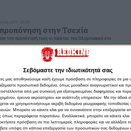
στου 2017 - 21:23
 προπόνηση στην Τσεχία
αν την προπόνησή τους οι παίκτες του Ολυμπιακού στο
Σεβόμαστε την ιδιωτικότητά σας
στου 2017 - 18:34
άτες μας αποθηκεύουμε και/ή έχουμε πρόσβαση σε πληροφορίες σε μια
χία ο Θρύλος για... μάχη!
ργαζόμαστε προσωπικά δεδομένα, όπως μοναδικοί αναγνωριστικοί και 
 Ολυμπιακού στο χάντμπολ, ταξίδεψε στην Τσεχία για τα
στέλλονται από μια συσκευή για εξατομικευμένες διαφημίσεις και περ
εντ Πλζεν για το EHF Cup...
εχομένου, έρευνα ακροατηρίου και ανάπτυξη υπηρεσιών.
Με την άδειά σα
χεται να χρησιμοποιήσουμε ακριβή δεδομένα γεωγραφικής τοποθεσίας 
ών. Μπορείτε να κάνετε κλικ για να συναινέσετε στην επεξεργασία απ
 όπως περιγράφεται παραπάνω. Εναλλακτικά, μπορείτε να κάνετε κλικ γ
οκτήσετε πρόσβαση σε πιο λεπτομερείς πληροφορίες και να αλλάξετε τι
στου 2017 - 21:30
βετε υπόψη ότι κάποια επεξεργασία των προσωπικών σας δεδομένων ε