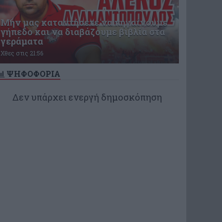
Μην μας καταντήσετε να πηγαίνουμε
γήπεδο και να διαβάζουμε βιβλία στα
γεράματα
Χθες στις 21:56
ΨΗΦΟΦΟΡΙΑ
Δεν υπάρχει ενεργή δημοσκόπηση