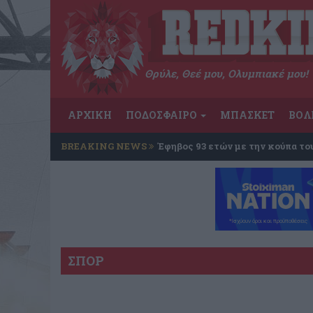
Θρύλε, Θεέ μου, Ολυμπιακέ μου!
ΑΡΧΙΚΗ
ΠΟΔΟΣΦΑΙΡΟ
ΜΠΑΣΚΕΤ
ΒΟΛ
BREAKING NEWS
Έφηβος 93 ετών με την κούπα το
ΣΠΟΡ