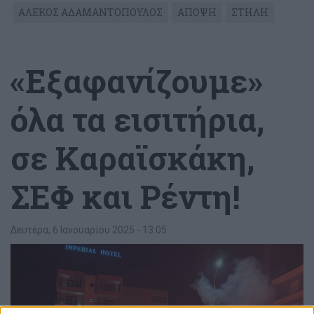
ΑΛΕΚΟΣ ΑΔΑΜΑΝΤΟΠΟΥΛΟΣ
ΑΠΟΨΗ
ΣΤΗΛΗ
«Εξαφανίζουμε»
όλα τα εισιτήρια,
σε Καραϊσκάκη,
ΣΕΦ και Ρέντη!
Δευτέρα, 6 Ιανουαρίου 2025 - 13:05