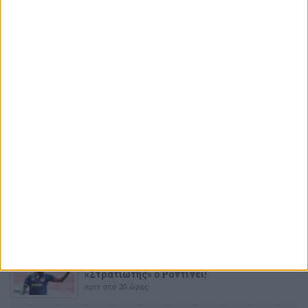
ΤΕΛΕΥΤΑΙΕΣ
ΕΙΔΗΣΕΙΣ
ΑΛΕΚΟΣ ΑΔΑΜΑΝΤΟΠΟΥΛΟΣ
Μόνο λάσπη ξέρετε να πετάτε και μετά
«τρέχετε» να κρυφτείτε σαν λαγοί
πριν από 4 ώρες
ΠΟΔΟΣΦΑΙΡΟ
Επιβεβαίωση από τον Μπόρζες
πριν από 17 ώρες
ΠΟΔΟΣΦΑΙΡΟ
Επιμένουν για τον Μπουράς
πριν από 18 ώρες
ΠΟΔΟΣΦΑΙΡΟ
Αυτό είναι το αδύναμο σημείο της
Ναϊμέγκεν
πριν από 19 ώρες
ΠΟΔΟΣΦΑΙΡΟ
«Στρατιώτης» ο Ροντινέι!
πριν από 20 ώρες