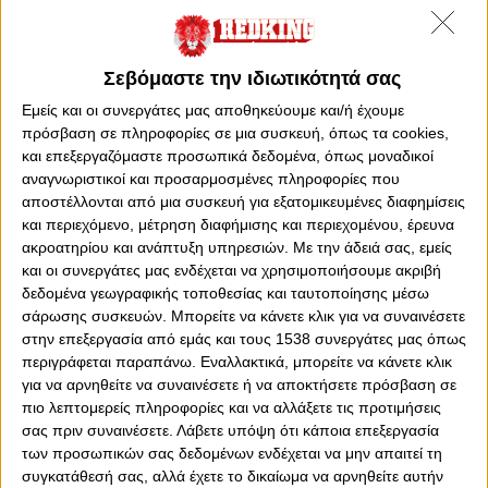
Σεβόμαστε την ιδιωτικότητά σας
Εμείς και οι συνεργάτες μας αποθηκεύουμε και/ή έχουμε
πρόσβαση σε πληροφορίες σε μια συσκευή, όπως τα cookies,
και επεξεργαζόμαστε προσωπικά δεδομένα, όπως μοναδικοί
αναγνωριστικοί και προσαρμοσμένες πληροφορίες που
0
0
αποστέλλονται από μια συσκευή για εξατομικευμένες διαφημίσεις
και περιεχόμενο, μέτρηση διαφήμισης και περιεχομένου, έρευνα
ακροατηρίου και ανάπτυξη υπηρεσιών.
Με την άδειά σας, εμείς
και οι συνεργάτες μας ενδέχεται να χρησιμοποιήσουμε ακριβή
ΑΛΕΚΟΣ ΑΔΑΜΑΝΤΟΠΟΥΛΟΣ
δεδομένα γεωγραφικής τοποθεσίας και ταυτοποίησης μέσω
σάρωσης συσκευών. Μπορείτε να κάνετε κλικ για να συναινέσετε
στην επεξεργασία από εμάς και τους 1538 συνεργάτες μας όπως
Με Γαλατά στις 8/1… με Μπάγιερν 10/1… με ΠΑΟ και
περιγράφεται παραπάνω. Εναλλακτικά, μπορείτε να κάνετε κλικ
Άρη ,11/1… με Καρδίτσα 12/1.. με Μόντσα 16/1… με
για να αρνηθείτε να συναινέσετε ή να αποκτήσετε πρόσβαση σε
Περιστέρι, ΠΑΟΚ και ΠΑΟ στις 18/1… με ΠΑΟ και ΑΕΚ
πιο λεπτομερείς πληροφορίες και να αλλάξετε τις προτιμήσεις
22/1… με Φενέρ 24/1… με ΠΑΟΚ , Άθλο και Άλιμο στις
σας πριν συναινέσετε.
Λάβετε υπόψη ότι κάποια επεξεργασία
25/1… με ΑΕΚ και ΠΑΟ στις 26/1… με Άλιμο και
των προσωπικών σας δεδομένων ενδέχεται να μην απαιτεί τη
Καραμπάγκ 30/1… και Εφές στις 31/1…
Μιλάμε για 20
συγκατάθεσή σας, αλλά έχετε το δικαίωμα να αρνηθείτε αυτήν