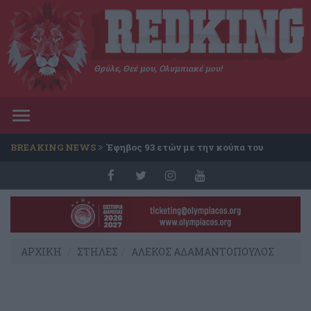
Θρύλε, Θεέ μου, Ολυμπιακέ μου!
Toggle
navigation
BREAKING NEWS
Έφηβος 93 ετών με την κούπα του
Conference
ΑΡΧΙΚΗ
ΣΤΗΛΕΣ
ΑΛΕΚΟΣ ΑΔΑΜΑΝΤΟΠΟΥΛΟΣ