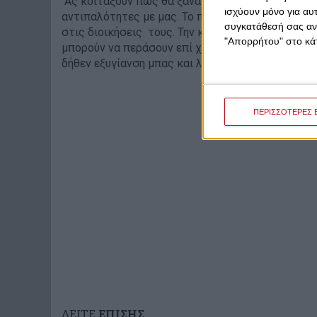
Ας κοιτάξουν πως θα ξαναγίνουν η πρώτη ομάδα σ
ισχύουν μόνο για αυ
αντιπαλότητες με μας. Το παραμύθι του «κακού Ο
συγκατάθεσή σας ανά
στις διοικήσεις τους. Την καταστροφή στο Ελλην
"Απορρήτου" στο κάτ
μπορούν να περάσουν επί χρόνια προκριματικά σ
δήθεν εξυγίανση μπας και λιγδώσει το αντεράκι τ
ΠΕΡΙΣΣΟΤΕΡΕΣ 
ΔΕΙΤΕ
ΕΠΙΣΗΣ