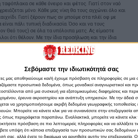
η ταφόπλακα σε κάθε όνειρο και φέτος. Γιατί στον ναό
ρειάζεται μόνο. Κάθε μας νίκη θα τους αγχώνει όλο και
αιχνίδι. Γιατί ξέρουν πως αν μπούμε στα πλέϊ οφ με
είναι πάλι τυπική διαδικασία. Όσο και να τους
τον Θεό τους) σε όλα τα υπόλοιπα ματς. Ας είμαστε
λλοι ότι θέλουν. Με την ίδια προσήλωση και την ίδια
ο ματς με την Καϊράτ, πρέπει να αντιμετωπίσουμε και
.
ιχτών μας. Να μην «διαλέγουν» παιχνίδια. Κάθε ένα έχει
Σεβόμαστε την ιδιωτικότητά σας
α μας τους οπαδούς όλα έχουν την ίδια σημασία. Και
 όλα να βλέπουμε τον Ολυμπιακό μας ανώτερο.
άτες μας αποθηκεύουμε και/ή έχουμε πρόσβαση σε πληροφορίες σε μια
ργαζόμαστε προσωπικά δεδομένα, όπως μοναδικοί αναγνωριστικοί και 
αλάει το στόμα του με ασύστολα ψέματα, με όποιον
στέλλονται από μια συσκευή για εξατομικευμένες διαφημίσεις και περ
α άλλους, και γενικά με όποιον απαξιώνει τις επιτυχίες
εχομένου, έρευνα ακροατηρίου και ανάπτυξη υπηρεσιών.
Με την άδειά σα
Πρωτάθλημα , κανένα Κύπελλο από τον Άρη.
χεται να χρησιμοποιήσουμε ακριβή δεδομένα γεωγραφικής τοποθεσίας 
ών. Μπορείτε να κάνετε κλικ για να συναινέσετε στην επεξεργασία απ
ς. Και στο μπαράζ στον Βόλο, και στην Πάτρα και στο
 όπως περιγράφεται παραπάνω. Εναλλακτικά, μπορείτε να κάνετε κλικ γ
ίναι οι υπόλοιπες ομάδες όχι εμείς. Εδώ έχουμε ξεφύγει
οκτήσετε πρόσβαση σε πιο λεπτομερείς πληροφορίες και να αλλάξετε τι
της χώρας.
βετε υπόψη ότι κάποια επεξεργασία των προσωπικών σας δεδομένων ε
εσή σας, αλλά έχετε το δικαίωμα να αρνηθείτε αυτήν την επεξεργασία. 