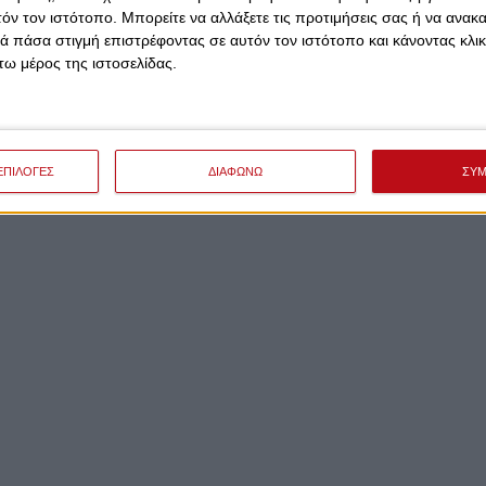
το «χωριό» τους και να αφήσουν τις συγκρίσεις, η τις
τόν τον ιστότοπο. Μπορείτε να αλλάξετε τις προτιμήσεις σας ή να ανακα
λυμπιακού» δεν έχει πέραση πια. Οι ευθύνες αναλογούν
 πάσα στιγμή επιστρέφοντας σε αυτόν τον ιστότοπο και κάνοντας κλι
ικό ποδόσφαιρο την έχουν φέρει αυτοί με το να μην
ω μέρος της ιστοσελίδας.
την Ευρώπη, και αυτοί που συμμάχησαν με πρόσχημα την
ους.
ΕΠΙΛΟΓΕΣ
ΔΙΑΦΩΝΩ
ΣΥ