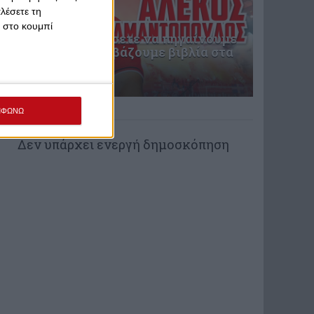
λέσετε τη
κ στο κουμπί
Μην μας καταντήσετε να πηγαίνουμε
γήπεδο και να διαβάζουμε βιβλία στα
γεράματα
πριν από 22 ώρες
ΨΗΦΟΦΟΡΙΑ
ΜΦΩΝΩ
Δεν υπάρχει ενεργή δημοσκόπηση