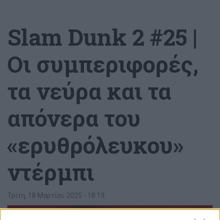
Slam Dunk 2 #25 |
Οι συμπεριφορές,
τα νεύρα και τα
απόνερα του
«ερυθρόλευκου»
ντέρμπι
Τρίτη, 18 Μαρτίου 2025 - 18:19