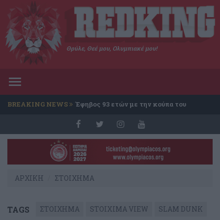
Θρύλε, Θεέ μου, Ολυμπιακέ μου!
Toggle
navigation
BREAKING NEWS
Έφηβος 93 ετών με την κούπα του
Conference
ΑΡΧΙΚΗ
ΣΤΟΙΧΗΜΑ
TAGS
ΣΤΟΙΧΗΜΑ
STOIXIMA VIEW
SLAM DUNK