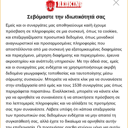
Σεβόμαστε την ιδιωτικότητά σας
Εμείς και οι συνεργάτες μας αποθηκεύουμε και/ή έχουμε
πρόσβαση σε πληροφορίες σε μια συσκευή, όπως τα cookies,
και επεξεργαζόμαστε προσωπικά δεδομένα, όπως μοναδικοί
αναγνωριστικοί και προσαρμοσμένες πληροφορίες που
αποστέλλονται από μια συσκευή για εξατομικευμένες διαφημίσεις
και περιεχόμενο, μέτρηση διαφήμισης και περιεχομένου, έρευνα
ακροατηρίου και ανάπτυξη υπηρεσιών.
Με την άδειά σας, εμείς
και οι συνεργάτες μας ενδέχεται να χρησιμοποιήσουμε ακριβή
0
0
δεδομένα γεωγραφικής τοποθεσίας και ταυτοποίησης μέσω
σάρωσης συσκευών. Μπορείτε να κάνετε κλικ για να συναινέσετε
Το
Slam Dunk
επιστρέφει με το
επεισόδιο 25
της
2ης
στην επεξεργασία από εμάς και τους 1538 συνεργάτες μας όπως
περιγράφεται παραπάνω. Εναλλακτικά, μπορείτε να κάνετε κλικ
σεζόν
, έχοντας στο επίκεντρο ένα εκρηκτικό ντέρμπι
για να αρνηθείτε να συναινέσετε ή να αποκτήσετε πρόσβαση σε
Ολυμπιακού - Παναθηναϊκού
! Αν και
θεωρητικά
δεν
πιο λεπτομερείς πληροφορίες και να αλλάξετε τις προτιμήσεις
υπήρχε βαθμολογικό ενδιαφέρον, στην
πράξη
το ματς
σας πριν συναινέσετε.
Λάβετε υπόψη ότι κάποια επεξεργασία
εξελίχθηκε σε μια
μονομαχία γεμάτη ένταση,
των προσωπικών σας δεδομένων ενδέχεται να μην απαιτεί τη
αντιπαραθέσεις και… πολλά απόνερα!
συγκατάθεσή σας, αλλά έχετε το δικαίωμα να αρνηθείτε αυτήν
Ανάλυση: Τι συνέβη εντός και εκτός παρκέ
την επεξεργασία. Οι προτιμήσεις σαςθα ισχύουν μόνο για αυτόν