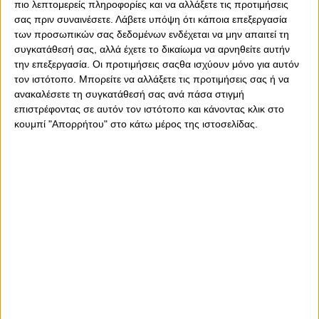
να διαψεύσει του μπουκ, με τον δίχτυ δυσκολίας να
πιο λεπτομερείς πληροφορίες και να αλλάξετε τις προτιμήσεις
ανεβαίνει, αλλά αν το καταφέρει δεν θα αμφισβητηθεί
σας πριν συναινέσετε.
Λάβετε υπόψη ότι κάποια επεξεργασία
από κανέναν, παίρνοντας στη ρεβάνς για τον τελικό του
των προσωπικών σας δεδομένων ενδέχεται να μην απαιτεί τη
Μουντιάλ του 2023.
συγκατάθεσή σας, αλλά έχετε το δικαίωμα να αρνηθείτε αυτήν
την επεξεργασία. Οι προτιμήσεις σαςθα ισχύουν μόνο για αυτόν
τον ιστότοπο. Μπορείτε να αλλάξετε τις προτιμήσεις σας ή να
ανακαλέσετε τη συγκατάθεσή σας ανά πάσα στιγμή
Προγνωστικά δυάδες
επιστρέφοντας σε αυτόν τον ιστότοπο και κάνοντας κλικ στο
κουμπί "Απορρήτου" στο κάτω μέρος της ιστοσελίδας.
ΑΓΓΛΙΑ (Γ) - ΙΣΠΑΝΙΑ (Γ) (19:00):
Η εθνική Ισπανίας με
την κάτοχο της Χρυσής Μπάλας, Αϊτάνα Μπονματί, να
σημειώσει το μοναδικό τέρμα του ημιτελικού με τη
Γερμανία, πήρε τη νίκη με 1-0 και παράλληλα την
πρόκριση στον πρώτο τελικό της ιστορίας της στη
διοργάνωση. Η παίκτρια της Μπαρτσελόνα ξεγέλασε στο
113′ τη μέχρι τότε ανίκητη Μπέργκερ με σουτ από πολύ
πλάγια θέση, δίνοντας έτσι τη νίκη στη Ρόχα απέναντι
στις Γερμανίδες για πρώτη φορά μετά από επτά
αναμετρήσεις στις οποίες μετρούσε τέσσερις ήττες και
τρεις ισοπαλίες. Η Ισπανία είναι νέα, παθιασμένη,