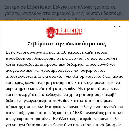
Σέντρα σε Ελβετία και Βέλγιο με επιλογές για όλα τα
γούστα. Επιπλέον στο σημερινό (27/7) κουπόνι δεσπόζει
και ο τελικός στο Euro Γυναικών. Δείτε παρακάτω
προγνωστικά στοιχήματος
από την ομάδα του
Stoiximaview.
Σεβόμαστε την ιδιωτικότητά σας
Εμείς και οι συνεργάτες μας αποθηκεύουμε και/ή έχουμε
ΑΓΓΛΙΑ (Γ) – ΙΣΠΑΝΙΑ (Γ) (19:00):
Την ευκαιρία να
πρόσβαση σε πληροφορίες σε μια συσκευή, όπως τα cookies,
υπερασπιστεί τον τίτλο που κατέκτησε το 2022 θα έχει
και επεξεργαζόμαστε προσωπικά δεδομένα, όπως μοναδικοί
η Αγγλία, που εξασφάλισε την παρουσία της στον τελικό
αναγνωριστικοί και προσαρμοσμένες πληροφορίες που
του Euro γυναικών μετά από το 2-1 επί της Ιταλίας σε
αποστέλλονται από μια συσκευή για εξατομικευμένες διαφημίσεις
ένα συγκλονιστικό ματς. Οι Ιταλίδες πήραν το
και περιεχόμενο, μέτρηση διαφήμισης και περιεχομένου, έρευνα
προβάδισμα με την Μπονάνσεα στο 33’ και κρατούσαν
ακροατηρίου και ανάπτυξη υπηρεσιών.
Με την άδειά σας, εμείς
σφιχτά το εισιτήριο μέχρι τις καθυστερήσεις του αγώνα,
και οι συνεργάτες μας ενδέχεται να χρησιμοποιήσουμε ακριβή
όταν η Άτζιμανγκ χτύπησε στο 90+6’ για να στείλει την
δεδομένα γεωγραφικής τοποθεσίας και ταυτοποίησης μέσω
αναμέτρηση στην παράταση. Εκεί, ήρθε ακόμα ένα buzzer
σάρωσης συσκευών. Μπορείτε να κάνετε κλικ για να συναινέσετε
beater, αυτή τη φορά από την Κέλι (119’), να στείλει τις
στην επεξεργασία από εμάς και τους 1538 συνεργάτες μας όπως
Αγγλίδες στον μεγάλο τελικό. Δεν έχει το χρησμό του
περιγράφεται παραπάνω. Εναλλακτικά, μπορείτε να κάνετε κλικ
φαβορί, αλλά στο χορτάρι θα αποδειχτεί αν καταφέρει
για να αρνηθείτε να συναινέσετε ή να αποκτήσετε πρόσβαση σε