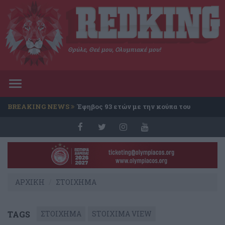
Θρύλε, Θεέ μου, Ολυμπιακέ μου!
Toggle
navigation
BREAKING NEWS
Έφηβος 93 ετών με την κούπα του
Conference
ΑΡΧΙΚΗ
ΣΤΟΙΧΗΜΑ
TAGS
ΣΤΟΙΧΗΜΑ
STOIXIMA VIEW