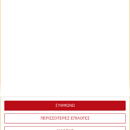
Η εκτίμηση και το προγνωστικό του αγώνα (ΣΑΟ
ΠΑΟΥΛΟ - ΦΛΟΥΜΙΝΕΝΣΕ)
Το StoiximaView σας προσφέρει καθημερινές
αναλύσεις
ποδοσφαίρου
,
Προγνωστικά στοιχήματος
,
αλλά και
κορυφαίες αναλύσεις σε
μπάσκετ
,
τένις
και
NBA
.
ΣΧΟΛΙΑ
ΣΥΜΦΩΝΩ
ΠΕΡΙΣΣΟΤΕΡΕΣ ΕΠΙΛΟΓΕΣ