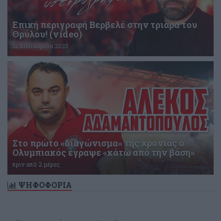
Επική περιγραφή Βερβελέ στην τριάρα του
Θρύλου! (video)
31 Ιανουαρίου 2025
Στο πρώτο «διαγώνισμα» της χρονιάς ο
Ολυμπιακός έγραψε «κάτω από την βάση»
πριν από 2 μέρες
ΨΗΦΟΦΟΡΙΑ
Δεν υπάρχει ενεργή δημοσκόπηση