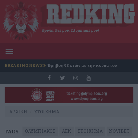
Θρύλε, Θεέ μου, Ολυμπιακέ μου!
Toggle
navigation
BREAKING NEWS
Έφηβος 93 ετών με την κούπα του
Conference
ΑΡΧΙΚΗ
ΣΤΟΙΧΗΜΑ
TAGS
ΟΛΥΜΠΙΑΚΟΣ
ΑΕΚ
ΣΤΟΙΧΗΜΑ
NOVIBET