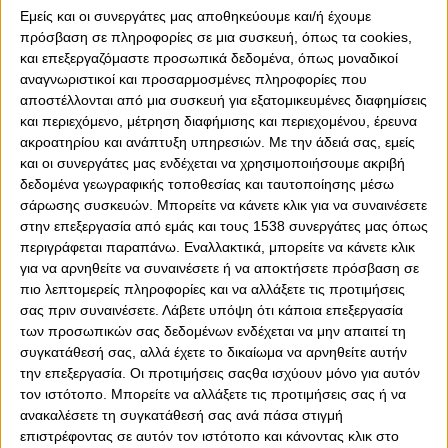
Εμείς και οι συνεργάτες μας αποθηκεύουμε και/ή έχουμε
πρόσβαση σε πληροφορίες σε μια συσκευή, όπως τα cookies,
και επεξεργαζόμαστε προσωπικά δεδομένα, όπως μοναδικοί
αναγνωριστικοί και προσαρμοσμένες πληροφορίες που
0
0
αποστέλλονται από μια συσκευή για εξατομικευμένες διαφημίσεις
και περιεχόμενο, μέτρηση διαφήμισης και περιεχομένου, έρευνα
Ο Ολυμπιακός αντιμετωπίζει την ΑΕΚ στη Νέα
ακροατηρίου και ανάπτυξη υπηρεσιών.
Με την άδειά σας, εμείς
Φιλαδέλφεια για την τελευταία αγωνιστική των play offs,
και οι συνεργάτες μας ενδέχεται να χρησιμοποιήσουμε ακριβή
θέλοντας τη νίκη που θα του δώσει τη δεύτερη θέση στο
δεδομένα γεωγραφικής τοποθεσίας και ταυτοποίησης μέσω
πρωτάθλημα.
σάρωσης συσκευών. Μπορείτε να κάνετε κλικ για να συναινέσετε
στην επεξεργασία από εμάς και τους 1538 συνεργάτες μας όπως
Οι «ερυθρόλευκοι» προέρχονται από τη νίκη στο ντέρμπι
περιγράφεται παραπάνω. Εναλλακτικά, μπορείτε να κάνετε κλικ
με τον Παναθηναϊκό, χάρις σε ένα γκολ του Ροντινέι
για να αρνηθείτε να συναινέσετε ή να αποκτήσετε πρόσβαση σε
στις καθυστερήσεις του πρώτου ημιχρόνου. Το σύνολο
πιο λεπτομερείς πληροφορίες και να αλλάξετε τις προτιμήσεις
του Χοσέ Λουίς Μεντιλίμπαρ ήταν σαφώς ανώτερο από
σας πριν συναινέσετε.
Λάβετε υπόψη ότι κάποια επεξεργασία
τον αντίπαλο του και το σκορ θα μπορούσε να είναι και
των προσωπικών σας δεδομένων ενδέχεται να μην απαιτεί τη
μεγαλύτερο.
συγκατάθεσή σας, αλλά έχετε το δικαίωμα να αρνηθείτε αυτήν
την επεξεργασία. Οι προτιμήσεις σαςθα ισχύουν μόνο για αυτόν
Έτσι ο Θρύλος εκμεταλλεύτηκε την ισοπαλία του ΠΑΟΚ
τον ιστότοπο. Μπορείτε να αλλάξετε τις προτιμήσεις σας ή να
με την ΑΕΚ και πέρασε μόνος του στη δεύτερη θέση και
ανακαλέσετε τη συγκατάθεσή σας ανά πάσα στιγμή
στο +2 από τους «ασπρόμαυρους». Πλέον κρατάει την
επιστρέφοντας σε αυτόν τον ιστότοπο και κάνοντας κλικ στο