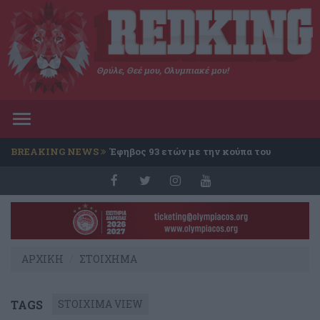
Θρύλε, Θεέ μου, Ολυμπιακέ μου!
Toggle
navigation
BREAKING NEWS
Έφηβος 93 ετών με την κούπα του
Conference
ΑΡΧΙΚΗ
ΣΤΟΙΧΗΜΑ
TAGS
STOIXIMA VIEW