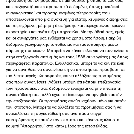
πρόσβαση σε πληροφορίες σε μια συσκευή, όπως τα cookies,
και επεξεργαζόμαστε προσωπικά δεδομένα, όπως μοναδικοί
αναγνωριστικοί και προσαρμοσμένες πληροφορίες που
αποστέλλονται από μια συσκευή για εξατομικευμένες διαφημίσεις
και περιεχόμενο, μέτρηση διαφήμισης και περιεχομένου, έρευνα
0
0
ακροατηρίου και ανάπτυξη υπηρεσιών.
Με την άδειά σας, εμείς
και οι συνεργάτες μας ενδέχεται να χρησιμοποιήσουμε ακριβή
ΗΠΑ - ΠΑΡΑΓΟΥΑΗ Live Streaming:
Οι Ηνωμένες
δεδομένα γεωγραφικής τοποθεσίας και ταυτοποίησης μέσω
Πολιτείες της Αμερικής μπαίνουν στη μάχη του
σάρωσης συσκευών. Μπορείτε να κάνετε κλικ για να συναινέσετε
Παγκοσμίου Κυπέλλου, στο Λος Άντζελες.
Δείτε το
στην επεξεργασία από εμάς και τους 1538 συνεργάτες μας όπως
κανάλι που θα δείξει το παιχνίδι ΗΠΑ - Παραγουάη
, για
περιγράφεται παραπάνω. Εναλλακτικά, μπορείτε να κάνετε κλικ
την 1η αγωνιστική του 4ου Ομίλου της διοργάνωσης.
για να αρνηθείτε να συναινέσετε ή να αποκτήσετε πρόσβαση σε
πιο λεπτομερείς πληροφορίες και να αλλάξετε τις προτιμήσεις
ΗΠΑ - ΠΑΡΑΓΟΥΑΗ (04:00):
Τα πρώτα ασφαλή
σας πριν συναινέσετε.
Λάβετε υπόψη ότι κάποια επεξεργασία
συμπεράσματα για τις Ηνωμένες Πολιτείες έχουν ήδη
των προσωπικών σας δεδομένων ενδέχεται να μην απαιτεί τη
βγει μετά τα δύο φιλικά προετοιμασίας κόντρα στη
συγκατάθεσή σας, αλλά έχετε το δικαίωμα να αρνηθείτε αυτήν
Σενεγάλη (νίκη 3-2) και τη Γερμανία (ήττα 1-2), με τον
την επεξεργασία. Οι προτιμήσεις σαςθα ισχύουν μόνο για αυτόν
Μαουρίσιο Ποτσετίνο να μην αντιμετωπίζει κανένα
τον ιστότοπο. Μπορείτε να αλλάξετε τις προτιμήσεις σας ή να
απολύτως πρόβλημα απουσίας ή τραυματισμού στο
ανακαλέσετε τη συγκατάθεσή σας ανά πάσα στιγμή
ενεργό του ρόστερ. Οι Αμερικανοί, ως οικοδεσπότες,
επιστρέφοντας σε αυτόν τον ιστότοπο και κάνοντας κλικ στο
έχουν ως αποκλειστικό στόχο το τρίποντο στην
κουμπί "Απορρήτου" στο κάτω μέρος της ιστοσελίδας.
πρεμιέρα για να πάρουν προβάδισμα σε έναν ιδιαίτερα