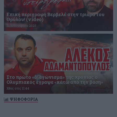
Επική περιγραφή Βερβελέ στην τριάρα του
Θρύλου! (video)
31 Ιανουαρίου 2025
Στο πρώτο «διαγώνισμα» της χρονιάς ο
Ολυμπιακός έγραψε «κάτω από την βάση»
Χθες στις 11:44
ΨΗΦΟΦΟΡΙΑ
Δεν υπάρχει ενεργή δημοσκόπηση