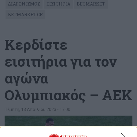
ΔΙΑΓΩΝΙΣΜΟΣ
ΕΙΣΙΤΗΡΙΑ
BETMARKET
BETMARKET.GR
Κερδίστε
εισιτήρια για τον
αγώνα
Ολυμπιακός – ΑΕΚ
Πέμπτη, 13 Απριλίου 2023 - 17:00