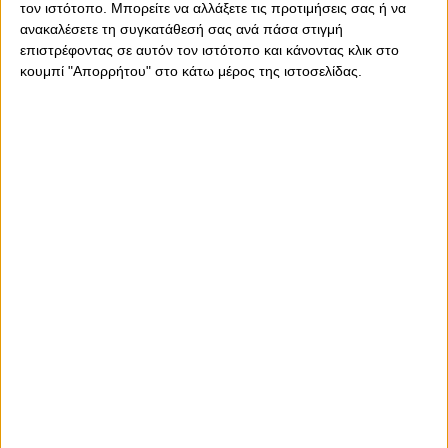
τον ιστότοπο. Μπορείτε να αλλάξετε τις προτιμήσεις σας ή να
Μην χάσει την ευκαιρία να παρακολουθήσεις από κοντά
ανακαλέσετε τη συγκατάθεσή σας ανά πάσα στιγμή
το μεγάλο παιχνίδι Ολυμπιακός – ΑΕΚ στο «Γ.
επιστρέφοντας σε αυτόν τον ιστότοπο και κάνοντας κλικ στο
Καραϊσκάκης», παίρνοντας μέρος στον διαγωνισμό που
κουμπί "Απορρήτου" στο κάτω μέρος της ιστοσελίδας.
στέλνει δύο τυχερούς στο φαληρικό γήπεδο με ΔΙΠΛΕΣ
προσκλήσεις.
Για να μπείτε στην κλήρωση, χρειάζεται να
συμπληρώσετε τη φόρμα συμμετοχής μέχρι και το
Σάββατο 15 Απριλίου 2023 και ώρα 12:00 π.μ με θέμα
Ολυμπιακός - ΑΕΚ, γράφοντας το ονοματεπώνυμο και τα
στοιχεία επικοινωνίας σας.
ΦΟΡΜΑ
ΣΥΜΜΕΤΟΧΗΣ
ΣΤΟΝ
ΔΙΑΓΩΝΙΣΜΟ