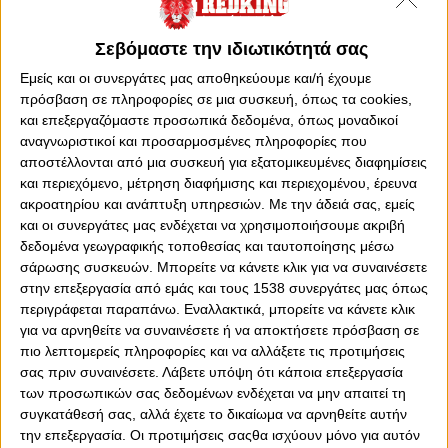
Σεβόμαστε την ιδιωτικότητά σας
Εμείς και οι συνεργάτες μας αποθηκεύουμε και/ή έχουμε
πρόσβαση σε πληροφορίες σε μια συσκευή, όπως τα cookies,
και επεξεργαζόμαστε προσωπικά δεδομένα, όπως μοναδικοί
αναγνωριστικοί και προσαρμοσμένες πληροφορίες που
αποστέλλονται από μια συσκευή για εξατομικευμένες διαφημίσεις
και περιεχόμενο, μέτρηση διαφήμισης και περιεχομένου, έρευνα
ακροατηρίου και ανάπτυξη υπηρεσιών.
Με την άδειά σας, εμείς
0
0
και οι συνεργάτες μας ενδέχεται να χρησιμοποιήσουμε ακριβή
δεδομένα γεωγραφικής τοποθεσίας και ταυτοποίησης μέσω
Το ενδιαφέρον στα playoffs της Superleague έχει φτάσει
σάρωσης συσκευών. Μπορείτε να κάνετε κλικ για να συναινέσετε
στα ύψη, με τη μάχη του πρωταθλήματος να
στην επεξεργασία από εμάς και τους 1538 συνεργάτες μας όπως
κορυφώνεται. Θες να παρακολουθήσεις από κοντά ένα
περιγράφεται παραπάνω. Εναλλακτικά, μπορείτε να κάνετε κλικ
μεγάλο ντέρμπι, όπως αυτό του Ολυμπιακού με την ΑΕΚ.
για να αρνηθείτε να συναινέσετε ή να αποκτήσετε πρόσβαση σε
πιο λεπτομερείς πληροφορίες και να αλλάξετε τις προτιμήσεις
Οι «ερυθρόλευκοι» μετά τη νίκη επί της «Ένωσης» στην
σας πριν συναινέσετε.
Λάβετε υπόψη ότι κάποια επεξεργασία
OPAP Arena έδειξαν πως έχουν τη δυνατότητα να
των προσωπικών σας δεδομένων ενδέχεται να μην απαιτεί τη
κοντράρουν κάθε αντίπαλο στα ίσα και θέλουν τη νίκη
συγκατάθεσή σας, αλλά έχετε το δικαίωμα να αρνηθείτε αυτήν
για να παραμείνουν ζωντανοί στη μάχη του τίτλου.
την επεξεργασία. Οι προτιμήσεις σαςθα ισχύουν μόνο για αυτόν