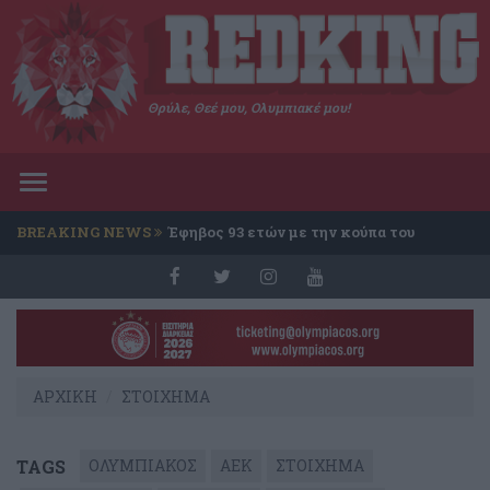
Θρύλε, Θεέ μου, Ολυμπιακέ μου!
Toggle
navigation
BREAKING NEWS
Έφηβος 93 ετών με την κούπα του
Conference
ΑΡΧΙΚΗ
ΣΤΟΙΧΗΜΑ
TAGS
ΟΛΥΜΠΙΑΚΟΣ
ΑΕΚ
ΣΤΟΙΧΗΜΑ