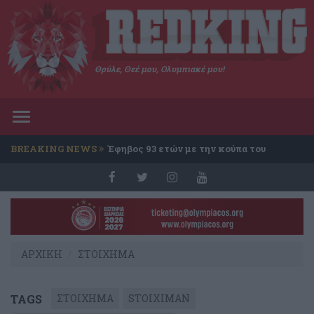
Θρύλε, Θεέ μου, Ολυμπιακέ μου!
Toggle
navigation
BREAKING NEWS
Έφηβος 93 ετών με την κούπα του
Conference
ΑΡΧΙΚΗ
ΣΤΟΙΧΗΜΑ
TAGS
ΣΤΟΙΧΗΜΑ
STOIXIMAN