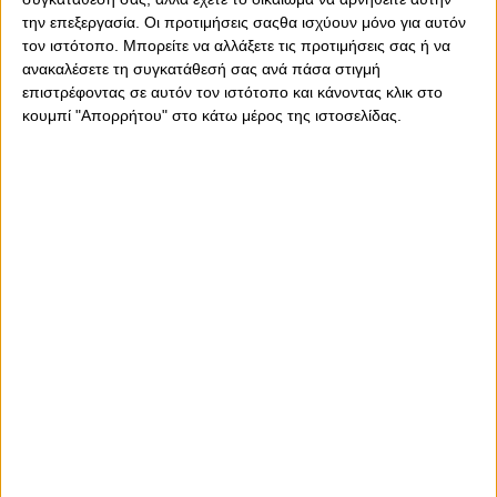
και τις 20/8, σε ένα πολύ πλούσιο ποδοσφαιρικά
την επεξεργασία. Οι προτιμήσεις σαςθα ισχύουν μόνο για αυτόν
τριήμε
ρο. Το μεγάλο ντέρμπι δεν υπάρχει στο πρόγραμμα
τον ιστότοπο. Μπορείτε να αλλάξετε τις προτιμήσεις σας ή να
της εναρκτήριας αγωνιστικής, όμως ακόμα κι έτσι η
ανακαλέσετε τη συγκατάθεσή σας ανά πάσα στιγμή
προσοχή του κοινού είναι στα ύψη.
επιστρέφοντας σε αυτόν τον ιστότοπο και κάνοντας κλικ στο
κουμπί "Απορρήτου" στο κάτω μέρος της ιστοσελίδας.
Κάποια δείγματα αγωνιστικής γραφής θα έχουν υπάρξει
για τους πέντε
«
ευρωπαίους
»,
ωστόσο η ελληνική
δραστηριότητα είναι πάντ
οτε ξεχωριστή.
Η Stoiximan προσφέρει πλούσιες επιλογές στο
μακροχρόνιο στοίχημα, το οποίο συνιστά μια εξαιρετικά
καλή επιλογή με αυτά τα επίπεδα ανταγωνισμού.
Οι μακροχρόνιες αποδόσεις για κατάκτηση
πρωταθλήματος στη Stoiximan