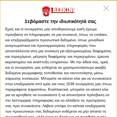
Σεβόμαστε την ιδιωτικότητά σας
Εμείς και οι συνεργάτες μας αποθηκεύουμε και/ή έχουμε
πρόσβαση σε πληροφορίες σε μια συσκευή, όπως τα cookies,
και επεξεργαζόμαστε προσωπικά δεδομένα, όπως μοναδικοί
αναγνωριστικοί και προσαρμοσμένες πληροφορίες που
αποστέλλονται από μια συσκευή για εξατομικευμένες διαφημίσεις
και περιεχόμενο, μέτρηση διαφήμισης και περιεχομένου, έρευνα
ακροατηρίου και ανάπτυξη υπηρεσιών.
Με την άδειά σας, εμείς
και οι συνεργάτες μας ενδέχεται να χρησιμοποιήσουμε ακριβή
0
0
δεδομένα γεωγραφικής τοποθεσίας και ταυτοποίησης μέσω
σάρωσης συσκευών. Μπορείτε να κάνετε κλικ για να συναινέσετε
Η Stoiximan Super League είναι πάλι εδώ, με την
στην επεξεργασία από εμάς και τους 1538 συνεργάτες μας όπως
προσμονή στα ύψη μετά την εκπληκτική περυσινή πορεία
περιγράφεται παραπάνω. Εναλλακτικά, μπορείτε να κάνετε κλικ
στα πάνω, τα μεσαία και τα κάτω ράφια της.
για να αρνηθείτε να συναινέσετε ή να αποκτήσετε πρόσβαση σε
πιο λεπτομερείς πληροφορίες και να αλλάξετε τις προτιμήσεις
σας πριν συναινέσετε.
Λάβετε υπόψη ότι κάποια επεξεργασία
των προσωπικών σας δεδομένων ενδέχεται να μην απαιτεί τη
Η πρεμιέρα είναι ορισμένη για τις 18/8, με δράση στις 19
συγκατάθεσή σας, αλλά έχετε το δικαίωμα να αρνηθείτε αυτήν