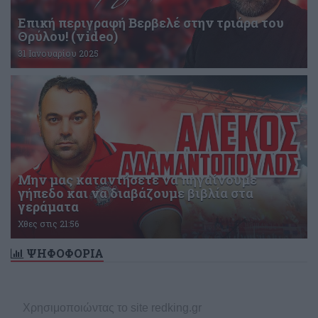
Επική περιγραφή Βερβελέ στην τριάρα του
Θρύλου! (video)
31 Ιανουαρίου 2025
Μην μας καταντήσετε να πηγαίνουμε
γήπεδο και να διαβάζουμε βιβλία στα
γεράματα
Χθες στις 21:56
ΨΗΦΟΦΟΡΙΑ
Δεν υπάρχει ενεργή δημοσκόπηση
Χρησιμοποιώντας το site redking.gr