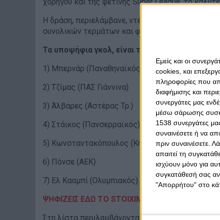
χορηγού και της φετινής Super League, το καλύτ
Η δράση, περιελάμβανε, ντέρμπι, ένα εκκωφαντι
συνολικών τερμάτων και φυσικά μια σχεδόν «αγ
Τα υποψήφια γκολ, είναι τα παρακάτω:
Εμείς και οι συνεργ
1) Μπερνάρ (Παναθηναϊκός 13')
cookies, και επεξε
πληροφορίες που απο
2) Τζίμας (ΠΑΣ Γιάννινα)
διαφήμισης και περι
συνεργάτες μας ενδέ
3) Άλβαρες (Αστέρας Τρ.)
μέσω σάρωσης συσκευ
1538 συνεργάτες μας
4) Στάικος (Πανσερραϊκός)
συναινέσετε ή να απ
5) Κωνσταντακόπουλος (Κηφισιά)
πριν συναινέσετε.
Λά
απαιτεί τη συγκατάθ
6) Πόνσε (ΑΕΚ)
ισχύουν μόνο για αυ
συγκατάθεσή σας ανά
7) Ελ Κααμπί (Ολυμπιακός)
"Απορρήτου" στο κάτ
ΨΗΦΙΖΕΙΣ ΕΔΩ ΤΟ STOIXIMAN BEST GOAL ΤΗΣ 
Στη λίστα περιλαμβάνονται και τα δύο γκολ του