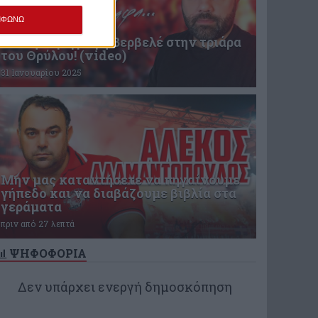
ΜΦΩΝΩ
Επική περιγραφή Βερβελέ στην τριάρα
του Θρύλου! (video)
31 Ιανουαρίου 2025
Μην μας καταντήσετε να πηγαίνουμε
γήπεδο και να διαβάζουμε βιβλία στα
γεράματα
πριν από 27 λεπτά
ΨΗΦΟΦΟΡΙΑ
Δεν υπάρχει ενεργή δημοσκόπηση