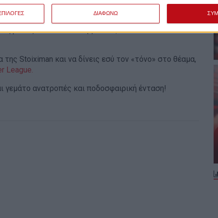
- Παναθηναϊκός, τα γκολ του Τζίμα και του Άλβαρες
ΕΠΙΛΟΓΕΣ
ΔΙΑΦΩΝΩ
ΣΥ
ΠΑΣ και φυσικά δύο γκολ από το σύνολο των 8, στο
 Κηφισιάς και του Πανσερραϊκού, από
 της Stoiximan και να δίνεις εσύ τον «τόνο» στο θέαμα,
r League.
αι γεμάτο ανατροπές και ποδοσφαιρική ένταση!