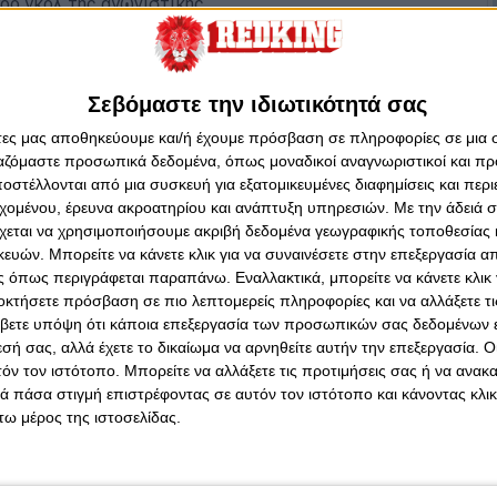
ερο γκολ της αγωνιστικής.
κό διπλό κορυφής, δύο ισοπαλίες των τεσσάρων
γλική» ματσάρα με σκορ…πόλο.
Σεβόμαστε την ιδιωτικότητά σας
άτες μας αποθηκεύουμε και/ή έχουμε πρόσβαση σε πληροφορίες σε μια
ργαζόμαστε προσωπικά δεδομένα, όπως μοναδικοί αναγνωριστικοί και 
στέλλονται από μια συσκευή για εξατομικευμένες διαφημίσεις και περ
εχομένου, έρευνα ακροατηρίου και ανάπτυξη υπηρεσιών.
Με την άδειά σα
χεται να χρησιμοποιήσουμε ακριβή δεδομένα γεωγραφικής τοποθεσίας 
ών. Μπορείτε να κάνετε κλικ για να συναινέσετε στην επεξεργασία απ
 όπως περιγράφεται παραπάνω. Εναλλακτικά, μπορείτε να κάνετε κλικ γ
οκτήσετε πρόσβαση σε πιο λεπτομερείς πληροφορίες και να αλλάξετε τι
βετε υπόψη ότι κάποια επεξεργασία των προσωπικών σας δεδομένων ε
εσή σας, αλλά έχετε το δικαίωμα να αρνηθείτε αυτήν την επεξεργασία. 
τόν τον ιστότοπο. Μπορείτε να αλλάξετε τις προτιμήσεις σας ή να ανακα
 πάσα στιγμή επιστρέφοντας σε αυτόν τον ιστότοπο και κάνοντας κλι
ω μέρος της ιστοσελίδας.
4ΗΣ ΑΓΩΝΙΣΤΙΚΗΣ
 ντέρμπι ανάμεσα σε ΑΕΚ και Ολυμπιακό, το πρώτο τέρμα