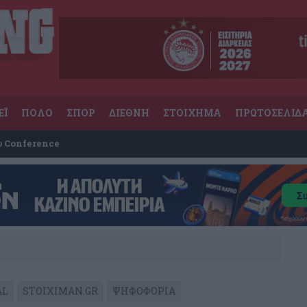
ΕΪ
ΠΟΛΟ
ΣΠΟΡ
ΔΙΕΘΝΗ
ΣΤΟΙΧΗΜΑ
ΠΡΩΤΟΣΕΛΙΔ
υ Conference
AL
STOIXIMAN.GR
ΨΗΦΟΦΟΡΙΑ