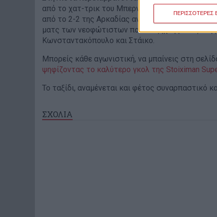
από το χατ-τρικ του Μπερνάρ στο Παναιτωλικός 
ΠΕΡΙΣΣΟΤΕΡΕΣ 
από το 2-2 της Αρκαδίας ανάμεσα σε Αστέρα και 
ματς των νεοφώτιστων που διεξήχθη μεταξύ της
Κωνσταντακόπουλο και Στάικο.
Μπορείς κάθε αγωνιστική, να μπαίνεις στη σελίδα
ψηφίζοντας το καλύτερο γκολ της Stoiximan Supe
Το ταξίδι, αναμένεται και φέτος συναρπαστικό κ
ΣΧΟΛΙΑ