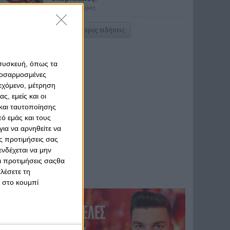
πριν από 5 ώρες
Περισσότερες ειδήσεις
 συσκευή, όπως τα
προσαρμοσμένες
ιεχόμενο, μέτρηση
ς, εμείς και οι
και ταυτοποίησης
ό εμάς και τους
ια να αρνηθείτε να
ς προτιμήσεις σας
νδέχεται να μην
Οι προτιμήσεις σαςθα
λέσετε τη
κ στο κουμπί