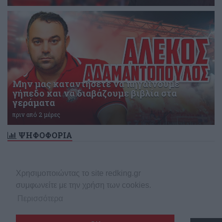
Μην μας καταντήσετε να πηγαίνουμε
γήπεδο και να διαβάζουμε βιβλία στα
γεράματα
πριν από 2 μέρες
ΨΗΦΟΦΟΡΙΑ
Δεν υπάρχει ενεργή δημοσκόπηση
Χρησιμοποιώντας το site redking.gr
συμφωνείτε με την χρήση των cookies.
Περισσότερα