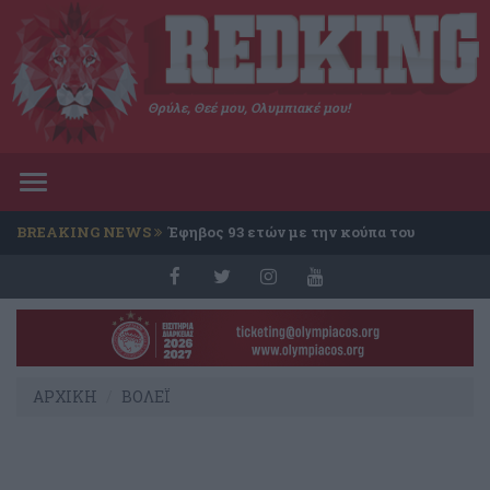
Θρύλε, Θεέ μου, Ολυμπιακέ μου!
Toggle
navigation
BREAKING NEWS
Έφηβος 93 ετών με την κούπα του
Conference
ΑΡΧΙΚΗ
ΒΟΛΕΪ