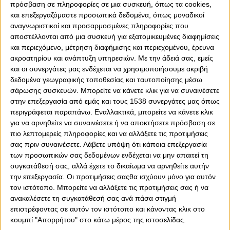
πρόσβαση σε πληροφορίες σε μια συσκευή, όπως τα cookies,
και επεξεργαζόμαστε προσωπικά δεδομένα, όπως μοναδικοί
αναγνωριστικοί και προσαρμοσμένες πληροφορίες που
αποστέλλονται από μια συσκευή για εξατομικευμένες διαφημίσεις
και περιεχόμενο, μέτρηση διαφήμισης και περιεχομένου, έρευνα
ακροατηρίου και ανάπτυξη υπηρεσιών.
Με την άδειά σας, εμείς
και οι συνεργάτες μας ενδέχεται να χρησιμοποιήσουμε ακριβή
δεδομένα γεωγραφικής τοποθεσίας και ταυτοποίησης μέσω
σάρωσης συσκευών. Μπορείτε να κάνετε κλικ για να συναινέσετε
στην επεξεργασία από εμάς και τους 1538 συνεργάτες μας όπως
περιγράφεται παραπάνω. Εναλλακτικά, μπορείτε να κάνετε κλικ
0
0
για να αρνηθείτε να συναινέσετε ή να αποκτήσετε πρόσβαση σε
πιο λεπτομερείς πληροφορίες και να αλλάξετε τις προτιμήσεις
σας πριν συναινέσετε.
Λάβετε υπόψη ότι κάποια επεξεργασία
Ο Ολυμπιακός «τάραξε» τα «νερά» του ευρωπαϊκού (και
των προσωπικών σας δεδομένων ενδέχεται να μην απαιτεί τη
όχι μόνο) βόλεϊ, με την πρόσληψη του θρυλικού Αντρέα
συγκατάθεσή σας, αλλά έχετε το δικαίωμα να αρνηθείτε αυτήν
Γκαρντίνι. Ο σπουδαίος Ιταλός είναι και επίσημα, ο νέος
την επεξεργασία. Οι προτιμήσεις σαςθα ισχύουν μόνο για αυτόν
προπονητής της ομάδας βόλεϊ Ανδρών του Θρύλου!
τον ιστότοπο. Μπορείτε να αλλάξετε τις προτιμήσεις σας ή να
ανακαλέσετε τη συγκατάθεσή σας ανά πάσα στιγμή
Στις πρώτες του δηλώσεις ως κόουτς των
επιστρέφοντας σε αυτόν τον ιστότοπο και κάνοντας κλικ στο
«ερυθρόλευκων», ο Γκαρντίνι εξέφρασε τη χαρά και τον
κουμπί "Απορρήτου" στο κάτω μέρος της ιστοσελίδας.
ενθουσιασμό του.