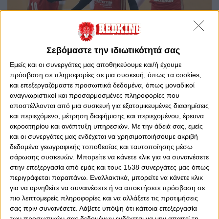
Σεβόμαστε την ιδιωτικότητά σας
0
0
Εμείς και οι συνεργάτες μας αποθηκεύουμε και/ή έχουμε
πρόσβαση σε πληροφορίες σε μια συσκευή, όπως τα cookies,
Η ομάδα βόλεϊ Γυναικών του Ολυμπιακού δεν κατάφερε
και επεξεργαζόμαστε προσωπικά δεδομένα, όπως μοναδικοί
να πάρει την πρόκριση στο Final 4 του Κυπέλλου Ελλάδος
αναγνωριστικοί και προσαρμοσμένες πληροφορίες που
αποστέλλονται από μια συσκευή για εξατομικευμένες διαφημίσεις
βόλεϊ, καθώς οι «ερυθρόλευκες» γνώρισαν την ήττα από
και περιεχόμενο, μέτρηση διαφήμισης και περιεχομένου, έρευνα
τον Α.Ο. Θήρας με 3-1 σετ, πληρώνοντας τη χαλαρότητα
ακροατηρίου και ανάπτυξη υπηρεσιών.
Με την άδειά σας, εμείς
και τη νωθρότητα που είχαν στο παιχνίδι τους.
και οι συνεργάτες μας ενδέχεται να χρησιμοποιήσουμε ακριβή
Τα πρώτα «βιολιά» του Θρύλου δεν βρέθηκαν σε καλή
δεδομένα γεωγραφικής τοποθεσίας και ταυτοποίησης μέσω
μέρα και δεν πρόσφεραν τα αναμενόμενα, ωστόσο η
σάρωσης συσκευών. Μπορείτε να κάνετε κλικ για να συναινέσετε
στην επεξεργασία από εμάς και τους 1538 συνεργάτες μας όπως
ομάδα του Πειραιά, αφήνει στην άκρη την κακή εμφάνιση-
περιγράφεται παραπάνω. Εναλλακτικά, μπορείτε να κάνετε κλικ
αποκλεισμό και στρέφει την προσοχή της στο
για να αρνηθείτε να συναινέσετε ή να αποκτήσετε πρόσβαση σε
πρωτάθλημα και την Ευρώπη.
πιο λεπτομερείς πληροφορίες και να αλλάξετε τις προτιμήσεις
Με άσσο της Κούμπουρα, ο Ολυμπιακός προηγήθηκε με 3-
σας πριν συναινέσετε.
Λάβετε υπόψη ότι κάποια επεξεργασία
των προσωπικών σας δεδομένων ενδέχεται να μην απαιτεί τη