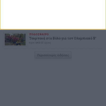
πριν από 13 ώρες
ΜΠΑΣΚΕΤ
Η EuroLeague αποθεώνει τη μεταγραφή
Μοντέρο στον Θρύλο!
πριν από 13 ώρες
ΠΟΔΟΣΦΑΙΡΟ
Τουρνουά στο Βόλο για τον Ολυμπιακό Β'
πριν από 15 ώρες
Περισσότερες ειδήσεις