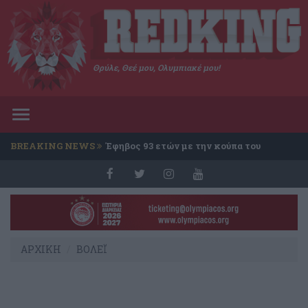
Θρύλε, Θεέ μου, Ολυμπιακέ μου!
Toggle
navigation
BREAKING NEWS
Έφηβος 93 ετών με την κούπα του
Conference
ΑΡΧΙΚΗ
ΒΟΛΕΪ