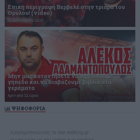
Επική περιγραφή Βερβελέ στην τριάρα του
Θρύλου! (video)
31 Ιανουαρίου 2025
Μην μας καταντήσετε να πηγαίνουμε
γήπεδο και να διαβάζουμε βιβλία στα
γεράματα
πριν από 12 ώρες
ΨΗΦΟΦΟΡΙΑ
Δεν υπάρχει ενεργή δημοσκόπηση
Χρησιμοποιώντας το site redking.gr
συμφωνείτε με την χρήση των cookies.