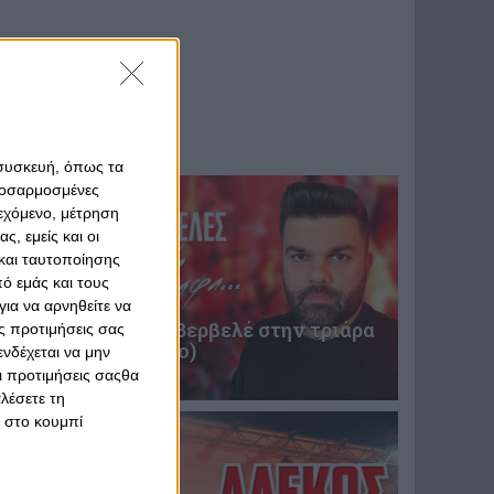
 συσκευή, όπως τα
προσαρμοσμένες
ιεχόμενο, μέτρηση
ς, εμείς και οι
και ταυτοποίησης
ό εμάς και τους
ια να αρνηθείτε να
Επική περιγραφή Βερβελέ στην τριάρα
ς προτιμήσεις σας
του Θρύλου! (video)
νδέχεται να μην
Οι προτιμήσεις σαςθα
31 Ιανουαρίου 2025
λέσετε τη
κ στο κουμπί