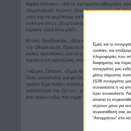
Χέρβο Κόλιανιν:
«Μετά την πρώτη εβδομάδα, που 
Ολυμπιακούς Αγώνες, ξεκινήσαμε όλοι μαζί, σήμε
τους και να αρχίσουμε να δουλεύουμε όλοι μαζί γ
σύλλογο όπως Ολυμπιακός. Είμαι πολύ χαρούμενο
είμαστε ξανά όλοι μαζί».
Ντίνος Γενηδουνιάς:
«Μια πολύ σημαντική σεζόν ξ
Εμείς και οι συνεργ
του Ολυμπιακού. Είμαστε ενθουσιασμένοι που ξεκ
cookies, και επεξε
καλές προσθήκες, για να είμαστε όσο πιο ανταγων
πληροφορίες που απο
δουλειά και αφοσίωση, στοχεύουμε να πετύχουμ
διαφήμισης και περι
συνεργάτες μας ενδέ
Γκέργκο Ζάλανκι:
«Είμαι πολύ ενθουσιασμένος πο
μέσω σάρωσης συσκευ
Πολύ αισιόδοξος για φέτος, ανυπομονούσα να έρθ
1538 συνεργάτες μας
ομάδα! Είχα παίξει πολλά ματς αντίπαλος του Ολυ
συναινέσετε ή να απ
γηπεδούχος και όχι ως... φιλοξενούμενος. Και εί
πριν συναινέσετε.
Λά
που ανήκω εδώ, που είμαι παίκτης του Ολυμπιακ
απαιτεί τη συγκατάθ
ισχύουν μόνο για αυ
συγκατάθεσή σας ανά
"Απορρήτου" στο κάτ