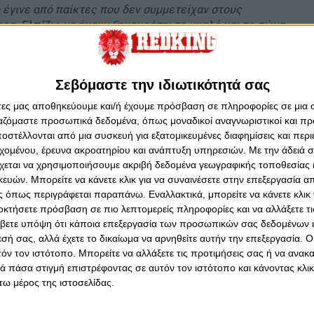
έγινε από παίκτες που δεν συμμετείχαν στους
ρα. Ελπίζω, να έχουν ξεκουράσει το μυαλό και το σώμα
ια τους στόχους μας, που είναι γνωστοί για έναν
ς που ξεκινήσαμε την προετοιμασία και γενικά, που
Σεβόμαστε την ιδιωτικότητά σας
εκινάει για τον σύλλογό μας, η σεζόν των 100 χρόνων
άτες μας αποθηκεύουμε και/ή έχουμε πρόσβαση σε πληροφορίες σε μια
ινήσαμε όλοι μαζί τις προπονήσεις. Εχουμε κάνει πολύ
ργαζόμαστε προσωπικά δεδομένα, όπως μοναδικοί αναγνωριστικοί και 
ιστικοί γίνεται. Οι στόχοι μας είναι ξεκάθαροι. Με
στέλλονται από μια συσκευή για εξατομικευμένες διαφημίσεις και περ
ε όλους του στόχους που έχουμε».
εχομένου, έρευνα ακροατηρίου και ανάπτυξη υπηρεσιών.
Με την άδειά σα
χεται να χρησιμοποιήσουμε ακριβή δεδομένα γεωγραφικής τοποθεσίας 
υ βρίσκομαι εδώ και που ξεκινάμε τη σκληρή δουλειά.
ών. Μπορείτε να κάνετε κλικ για να συναινέσετε στην επεξεργασία απ
ω και να αρχίσουμε τις προπονήσεις με τη νέα μου
 όπως περιγράφεται παραπάνω. Εναλλακτικά, μπορείτε να κάνετε κλικ γ
μπιακού σε αυτή την πισίνα, τώρα είμαι εδώ ως...
οκτήσετε πρόσβαση σε πιο λεπτομερείς πληροφορίες και να αλλάξετε τι
μαι πολύ χαρούμενος για αυτό. Είναι μεγάλη μου τιμή
βετε υπόψη ότι κάποια επεξεργασία των προσωπικών σας δεδομένων ε
ού».
εσή σας, αλλά έχετε το δικαίωμα να αρνηθείτε αυτήν την επεξεργασία. 
τόν τον ιστότοπο. Μπορείτε να αλλάξετε τις προτιμήσεις σας ή να ανακα
 πάσα στιγμή επιστρέφοντας σε αυτόν τον ιστότοπο και κάνοντας κλι
ω μέρος της ιστοσελίδας.