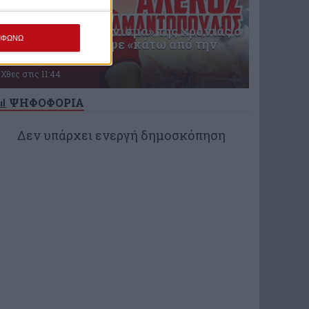
Στο πρώτο «διαγώνισμα» της χρονιάς ο
ΜΦΩΝΩ
Ολυμπιακός έγραψε «κάτω από την
βάση»
Χθες στις 11:44
ΨΗΦΟΦΟΡΙΑ
Δεν υπάρχει ενεργή δημοσκόπηση