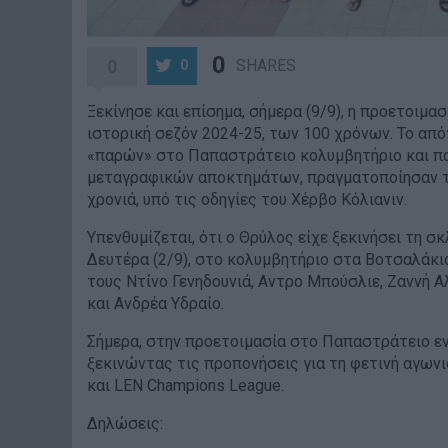
0
0
SHARES
0
Ξεκίνησε και επίσημα, σήμερα (9/9), η προετοιμ
ιστορική σεζόν 2024-25, των 100 χρόνων. Το από
«παρών» στο Παπαστράτειο κολυμβητήριο και π
μεταγραφικών αποκτημάτων, πραγματοποίησαν τη
χρονιά, υπό τις οδηγίες του Χέρβο Κόλιανιν.
Υπενθυμίζεται, ότι ο Θρύλος είχε ξεκινήσει τη σ
Δευτέρα (2/9), στο κολυμβητήριο στα Βοτσαλάκια
τους Ντίνο Γενηδουνιά, Αντρο Μπούσλιε, Ζαννή 
και Ανδρέα Υδραίο.
Σήμερα, στην προετοιμασία στο Παπαστράτειο ε
ξεκινώντας τις προπονήσεις για τη φετινή αγωνι
και LEN Champions League.
Δηλώσεις: