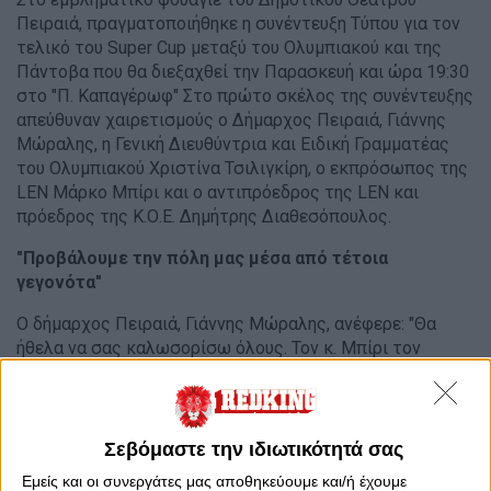
Πειραιά, πραγματοποιήθηκε η συνέντευξη Τύπου για τον
τελικό του Super Cup μεταξύ του Ολυμπιακού και της
Πάντοβα που θα διεξαχθεί την Παρασκευή και ώρα 19:30
στο "Π. Καπαγέρωφ" Στο πρώτο σκέλος της συνέντευξης
απεύθυναν χαιρετισμούς ο Δήμαρχος Πειραιά, Γιάννης
Μώραλης, η Γενική Διευθύντρια και Ειδική Γραμματέας
του Ολυμπιακού Χριστίνα Τσιλιγκίρη, ο εκπρόσωπος της
LEN Μάρκο Μπίρι και ο αντιπρόεδρος της LEN και
πρόεδρος της Κ.Ο.Ε. Δημήτρης Διαθεσόπουλος.
"Προβάλουμε την πόλη μας μέσα από τέτοια
γεγονότα"
Ο δήμαρχος Πειραιά, Γιάννης Μώραλης, ανέφερε: "Θα
ήθελα να σας καλωσορίσω όλους. Τον κ. Μπίρι τον
εκπρόσωπο της Ευρωπαϊκής Ομοσπονδίας, τον πρόεδρο
της Ελληνικής Ομοσπονδίας, την κ. Τσιλιγκίρη. Φυσικά
τον επί σειρά ετών πρόεδρο του Ολυμπιακού, κ.
Θεοδωρακάκη, τους προπονητές και τους αθλητές των
Σεβόμαστε την ιδιωτικότητά σας
ομάδων. Σας καλωσορίζω λοιπόν, στο εμβληματικό
Εμείς και οι συνεργάτες μας αποθηκεύουμε και/ή έχουμε