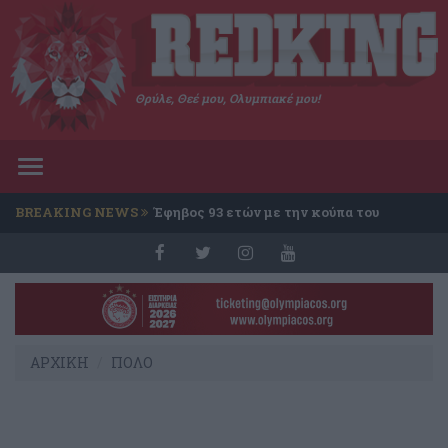
Θρύλε, Θεέ μου, Ολυμπιακέ μου!
Toggle
navigation
BREAKING NEWS
Έφηβος 93 ετών με την κούπα του
Conference
ΑΡΧΙΚΗ
ΠΟΛΟ