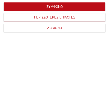
ΣΥΜΦΩΝΩ
Πέμπτη, 19 Νοεμβρίου 2015 - 18:25
"Τρόπαιο με τον κόσμο μας"
ΠΕΡΙΣΣΟΤΕΡΕΣ ΕΠΙΛΟΓΕΣ
Η Φιλιώ Μανωλιουδάκη τόνισε ότι οι "ερυθρόλευκες" θα
παίξουν ως πρωταθλήτριες Ευρώπης.
ΔΙΑΦΩΝΩ
ΔΕΙΤΕ
ΕΠΙΣΗΣ