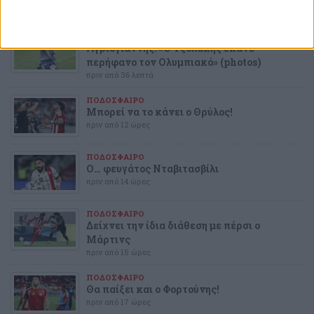
ΤΕΛΕΥΤΑΙΕΣ
ΕΙΔΗΣΕΙΣ
ΠΟΔΟΣΦΑΙΡΟ
Αγριογιάννης: «Ο Τζολάκης έκανε
περήφανο τον Ολυμπιακό» (photos)
πριν από 36 λεπτά
ΠΟΔΟΣΦΑΙΡΟ
Μπορεί να το κάνει ο Θρύλος!
πριν από 12 ώρες
ΠΟΔΟΣΦΑΙΡΟ
Ο… φευγάτος Νταβιτασβίλι
πριν από 14 ώρες
ΠΟΔΟΣΦΑΙΡΟ
Δείχνει την ίδια διάθεση με πέρσι ο
Μάρτινς
πριν από 15 ώρες
ΠΟΔΟΣΦΑΙΡΟ
Θα παίξει και ο Φορτούνης!
πριν από 17 ώρες