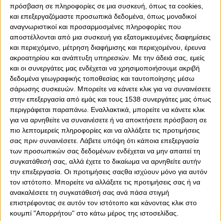
Δημοτικό Θέατρο που αποτελεί ένα στολίδι για την πόλη
πρόσβαση σε πληροφορίες σε μια συσκευή, όπως τα cookies,
του Πειραιά. Είναι ξανά μια μέρα χαράς και για τον Δήμο
και επεξεργαζόμαστε προσωπικά δεδομένα, όπως μοναδικοί
μας και για μένα προσωπικά γιατί μετά την επιτυχημένη
αναγνωριστικοί και προσαρμοσμένες πληροφορίες που
διοργάνωση του Final 4 του Ευρωπαϊκού πρωταθλήματος
αποστέλλονται από μια συσκευή για εξατομικευμένες διαφημίσεις
στο πόλο Γυναικών, αναλαμβάνουμε να φέρουμε εις
και περιεχόμενο, μέτρηση διαφήμισης και περιεχομένου, έρευνα
πέρας τον τελικό του Super Cup 2015, έναν αγώνα
ακροατηρίου και ανάπτυξη υπηρεσιών.
Με την άδειά σας, εμείς
μεταξύ του Ολυμπιακού που είναι και η ομάδα της πόλης
και οι συνεργάτες μας ενδέχεται να χρησιμοποιήσουμε ακριβή
μας και της Πάντοβα. Όπως είχα πει και πέρσι, ο
δεδομένα γεωγραφικής τοποθεσίας και ταυτοποίησης μέσω
Πειραιάς μπορεί να στερείται ενός πολύ μεγάλου και
σάρωσης συσκευών. Μπορείτε να κάνετε κλικ για να συναινέσετε
υψηλών προδιαγραφών κολυμβητηρίου, όμως θα κάνουμε
στην επεξεργασία από εμάς και τους 1538 συνεργάτες μας όπως
όλοι μαζί την προσπάθεια, όπως και πέρσι, να είναι μια
περιγράφεται παραπάνω. Εναλλακτικά, μπορείτε να κάνετε κλικ
επιτυχημένη διοργάνωση.
για να αρνηθείτε να συναινέσετε ή να αποκτήσετε πρόσβαση σε
πιο λεπτομερείς πληροφορίες και να αλλάξετε τις προτιμήσεις
Ο Δήμος Πειραιά έδωσε την αιγίδα του με χαρά ώστε να
σας πριν συναινέσετε.
Λάβετε υπόψη ότι κάποια επεξεργασία
πραγματοποιηθεί αυτή η διοργάνωση. Ο Πειραιάς
των προσωπικών σας δεδομένων ενδέχεται να μην απαιτεί τη
προορισμός, το Destination Piraeus, είναι το σύνθημά μας.
συγκατάθεσή σας, αλλά έχετε το δικαίωμα να αρνηθείτε αυτήν
Θέλουμε να κάνουμε γνωστό σε όλο τον κόσμο τον
την επεξεργασία. Οι προτιμήσεις σαςθα ισχύουν μόνο για αυτόν
Πειραιά και από πέρασμα που ήταν μέχρι σήμερα να
τον ιστότοπο. Μπορείτε να αλλάξετε τις προτιμήσεις σας ή να
ανακαλέσετε τη συγκατάθεσή σας ανά πάσα στιγμή
αποτελέσει τουριστικό προορισμό. Η πόλη του Πειραιά
επιστρέφοντας σε αυτόν τον ιστότοπο και κάνοντας κλικ στο
έχει πάρα πολλά στοιχεία να αναδείξει και να δείξει σε
κουμπί "Απορρήτου" στο κάτω μέρος της ιστοσελίδας.
Έλληνες και σε ξένους επισκέπτες. Την ιστορία του, τον