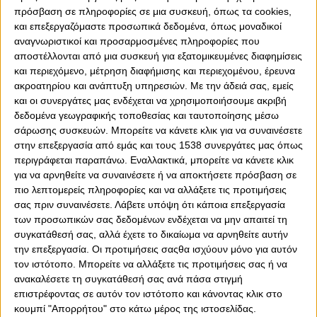
πρόσβαση σε πληροφορίες σε μια συσκευή, όπως τα cookies,
και επεξεργαζόμαστε προσωπικά δεδομένα, όπως μοναδικοί
αναγνωριστικοί και προσαρμοσμένες πληροφορίες που
αποστέλλονται από μια συσκευή για εξατομικευμένες διαφημίσεις
και περιεχόμενο, μέτρηση διαφήμισης και περιεχομένου, έρευνα
ακροατηρίου και ανάπτυξη υπηρεσιών.
Με την άδειά σας, εμείς
και οι συνεργάτες μας ενδέχεται να χρησιμοποιήσουμε ακριβή
δεδομένα γεωγραφικής τοποθεσίας και ταυτοποίησης μέσω
σάρωσης συσκευών. Μπορείτε να κάνετε κλικ για να συναινέσετε
στην επεξεργασία από εμάς και τους 1538 συνεργάτες μας όπως
περιγράφεται παραπάνω. Εναλλακτικά, μπορείτε να κάνετε κλικ
για να αρνηθείτε να συναινέσετε ή να αποκτήσετε πρόσβαση σε
πιο λεπτομερείς πληροφορίες και να αλλάξετε τις προτιμήσεις
σας πριν συναινέσετε.
Λάβετε υπόψη ότι κάποια επεξεργασία
των προσωπικών σας δεδομένων ενδέχεται να μην απαιτεί τη
0
Ιστορική μέρα για τον
0
0
SHARES
συγκατάθεσή σας, αλλά έχετε το δικαίωμα να αρνηθείτε αυτήν
Ολυμπιακό είναι η Τρίτη
την επεξεργασία. Οι προτιμήσεις σαςθα ισχύουν μόνο για αυτόν
28/6/2022. Και αυτό, διότι υπογράφηκε, μεταξύ ΣΕΦ και
«ερυθρόλευκου» Ερασιτέχνη, το συμβόλαιο μίσθωσης
τον ιστότοπο. Μπορείτε να αλλάξετε τις προτιμήσεις σας ή να
έκτασης για το νέο κολυμβητήριο!
ανακαλέσετε τη συγκατάθεσή σας ανά πάσα στιγμή
επιστρέφοντας σε αυτόν τον ιστότοπο και κάνοντας κλικ στο
Μετά την υπογραφή του ιστορικού συμβολαίου, ο πρόεδρος
κουμπί "Απορρήτου" στο κάτω μέρος της ιστοσελίδας.
του Ερασιτέχνη Ολυμπιακού, Μιχάλης Κουντούρης, δήλωσε: