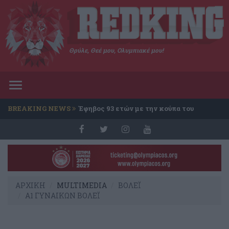
Θρύλε, Θεέ μου, Ολυμπιακέ μου!
Toggle
navigation
BREAKING NEWS
Έφηβος 93 ετών με την κούπα του
Conference
ΑΡΧΙΚΗ
MULTIMEDIA
ΒΟΛΕΪ
Α1 ΓΥΝΑΙΚΩΝ ΒΟΛΕΪ