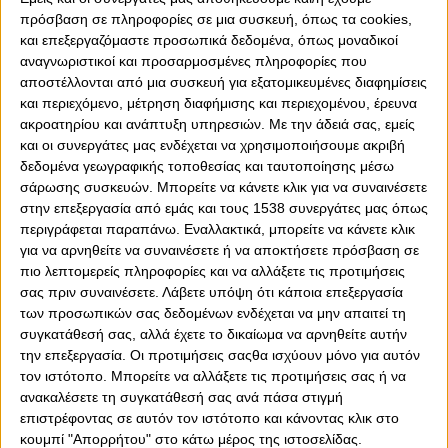
πρόσβαση σε πληροφορίες σε μια συσκευή, όπως τα cookies,
και επεξεργαζόμαστε προσωπικά δεδομένα, όπως μοναδικοί
αναγνωριστικοί και προσαρμοσμένες πληροφορίες που
αποστέλλονται από μια συσκευή για εξατομικευμένες διαφημίσεις
και περιεχόμενο, μέτρηση διαφήμισης και περιεχομένου, έρευνα
ακροατηρίου και ανάπτυξη υπηρεσιών.
Με την άδειά σας, εμείς
και οι συνεργάτες μας ενδέχεται να χρησιμοποιήσουμε ακριβή
δεδομένα γεωγραφικής τοποθεσίας και ταυτοποίησης μέσω
σάρωσης συσκευών. Μπορείτε να κάνετε κλικ για να συναινέσετε
19/03/2016 • 17:30
στην επεξεργασία από εμάς και τους 1538 συνεργάτες μας όπως
Ολυμπιακός - ΑΕΚ
περιγράφεται παραπάνω. Εναλλακτικά, μπορείτε να κάνετε κλικ
για να αρνηθείτε να συναινέσετε ή να αποκτήσετε πρόσβαση σε
πιο λεπτομερείς πληροφορίες και να αλλάξετε τις προτιμήσεις
σας πριν συναινέσετε.
Λάβετε υπόψη ότι κάποια επεξεργασία
των προσωπικών σας δεδομένων ενδέχεται να μην απαιτεί τη
συγκατάθεσή σας, αλλά έχετε το δικαίωμα να αρνηθείτε αυτήν
την επεξεργασία. Οι προτιμήσεις σαςθα ισχύουν μόνο για αυτόν
τον ιστότοπο. Μπορείτε να αλλάξετε τις προτιμήσεις σας ή να
ανακαλέσετε τη συγκατάθεσή σας ανά πάσα στιγμή
επιστρέφοντας σε αυτόν τον ιστότοπο και κάνοντας κλικ στο
κουμπί "Απορρήτου" στο κάτω μέρος της ιστοσελίδας.