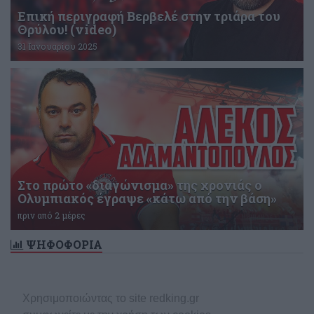
Επική περιγραφή Βερβελέ στην τριάρα του
Θρύλου! (video)
31 Ιανουαρίου 2025
Στο πρώτο «διαγώνισμα» της χρονιάς ο
Ολυμπιακός έγραψε «κάτω από την βάση»
πριν από 2 μέρες
ΨΗΦΟΦΟΡΙΑ
Δεν υπάρχει ενεργή δημοσκόπηση
Χρησιμοποιώντας το site redking.gr