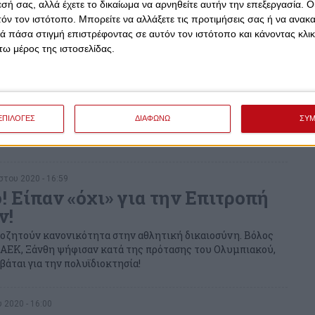
εσή σας, αλλά έχετε το δικαίωμα να αρνηθείτε αυτήν την επεξεργασία. 
τόν τον ιστότοπο. Μπορείτε να αλλάξετε τις προτιμήσεις σας ή να ανακα
 πάσα στιγμή επιστρέφοντας σε αυτόν τον ιστότοπο και κάνοντας κλι
ω μέρος της ιστοσελίδας.
του 2020 - 14:15
 για πολυιδιοκτησία ΠΑΟΚ-
ουσες ατάκες, από τον ιδιοκτήτη της ΑΕΛ.
ΕΠΙΛΟΓΕΣ
ΔΙΑΦΩΝΩ
ΣΥ
του 2020 - 16:59
! Είπαν «όχι» για την Επιτροπή
ν!
ποζητούν κανονικότητα στην αθλητική δικαιοσύνη. Βόλος
 ΑΕΚ, Ξάνθη ψήφισαν κατά της πρότασης του Ολυμπιακού,
άται για την πολυϊδιοκτησία!
 2020 - 16:00