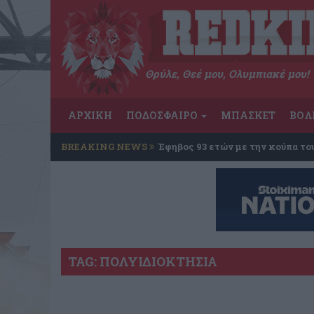
Θρύλε, Θεέ μου, Ολυμπιακέ μου!
ΑΡΧΙΚΗ
ΠΟΔΟΣΦΑΙΡΟ
ΜΠΑΣΚΕΤ
ΒΟΛ
BREAKING NEWS
Έφηβος 93 ετών με την κούπα το
TAG: ΠΟΛΥΙΔΙΟΚΤΗΣΙΑ