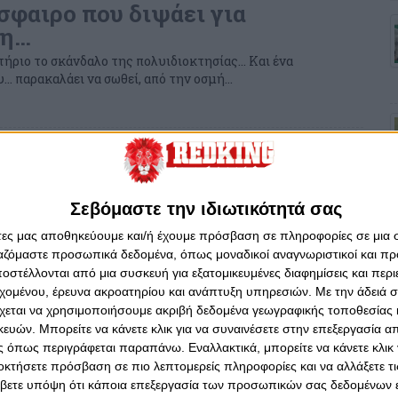
σφαιρο που διψάει για
ση…
τήριο το σκάνδαλο της πολυιδιοκτησίας… Και ένα
… παρακαλάει να σωθεί, από την οσμή…
ου 2020 - 13:39
τε με νέα στοιχεία την
α σας, διαφορετικά -7 και να
Σεβόμαστε την ιδιωτικότητά σας
αι ευχαριστώ!
άτες μας αποθηκεύουμε και/ή έχουμε πρόσβαση σε πληροφορίες σε μια
ι στο Redking για τους… πολυιδιοκτηισακούς και την
ργαζόμαστε προσωπικά δεδομένα, όπως μοναδικοί αναγνωριστικοί και 
φτασε!
στέλλονται από μια συσκευή για εξατομικευμένες διαφημίσεις και περ
εχομένου, έρευνα ακροατηρίου και ανάπτυξη υπηρεσιών.
Με την άδειά σα
τεμβρίου 2020 - 11:15
χεται να χρησιμοποιήσουμε ακριβή δεδομένα γεωγραφικής τοποθεσίας 
: «Προς οπαδούς Ξάνθης και
ών. Μπορείτε να κάνετε κλικ για να συναινέσετε στην επεξεργασία απ
»
 όπως περιγράφεται παραπάνω. Εναλλακτικά, μπορείτε να κάνετε κλικ γ
οκτήσετε πρόσβαση σε πιο λεπτομερείς πληροφορίες και να αλλάξετε τι
ΕΑ διέψευσε ότι η Επιτροπή έδωσε έγκριση για τη
βετε υπόψη ότι κάποια επεξεργασία των προσωπικών σας δεδομένων ε
ν μετοχών της Ξάνθης.