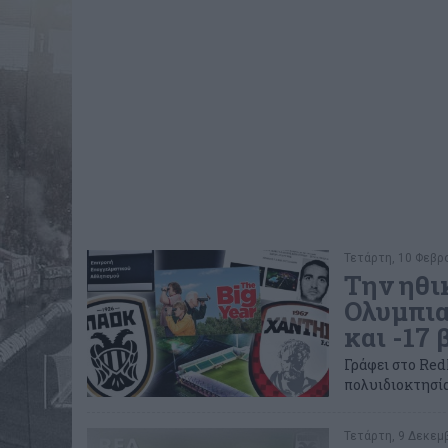
Τετάρτη, 10 Φεβρο
Την ηθι
Ολυμπια
και -17
Γράφει στο Red
πολυιδιοκτησία
Τετάρτη, 9 Δεκεμβ