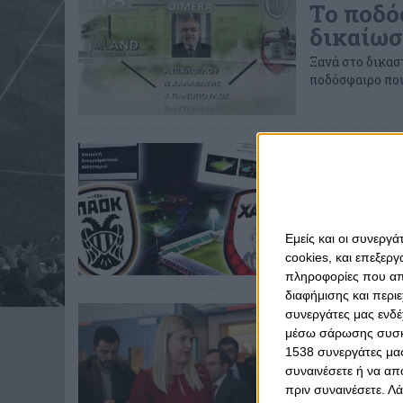
Το ποδό
δικαίω
Ξανά στο δικασ
ποδόσφαιρο που
Τρίτη, 8 Δεκεμβρί
Αποδείξ
αθωότητ
πείτε κ
Εμείς και οι συνεργ
Ο Αλέκος γράφε
cookies, και επεξε
Εφέσεων που έ
πληροφορίες που απο
διαφήμισης και περι
Παρασκευή, 11 Σεπ
συνεργάτες μας ενδέ
Μαρούπα
μέσω σάρωσης συσκευ
ΠΑΟΚ…
1538 συνεργάτες μας
συναινέσετε ή να απ
Το μέλος της Ε
πριν συναινέσετε.
Λά
μεταβίβαση τω