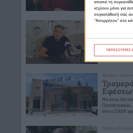
απαιτεί τη συγκατάθ
ισχύουν μόνο για αυ
συγκατάθεσή σας ανά
"Απορρήτου" στο κάτ
Πέμπτη, 27 Αυγούσ
Κούγιας
Ξάνθης
Νέες, ενδιαφέρ
ΠΕΡΙΣΣΟΤΕΡΕΣ 
Δευτέρα, 3 Αυγούσ
Τρομερό
Εφέσεω
Να ποιοι δεν α
Παναθηναϊκός,
ενώ ο ΠΑΟΚ φοβ
Πέμπτη, 30 Ιουλίου