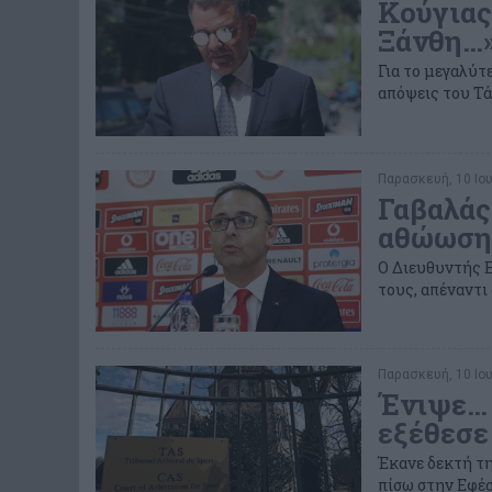
Κούγιας
Ξάνθη…
Για το μεγαλύτ
απόψεις του Τά
Παρασκευή, 10 Ιου
Γαβαλάς
αθώωση 
Ο Διευθυντής Ε
τους, απέναντι
Παρασκευή, 10 Ιου
Ένιψε… 
εξέθεσε
Έκανε δεκτή τη
πίσω στην Εφέσε