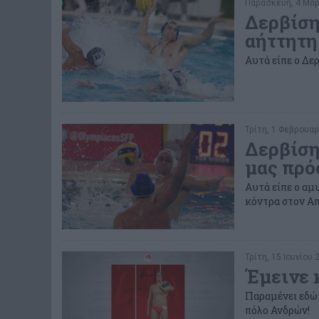
Παρασκευή, 4 Μαρτ
Δερβίση
αήττητη
Αυτά είπε ο Δε
Τρίτη, 1 Φεβρουαρ
Δερβίση
μας πρ
Αυτά είπε ο αμ
κόντρα στον Α
Τρίτη, 15 Ιουνίου 
Έμεινε κ
Παραμένει εδώ 
πόλο Ανδρών!