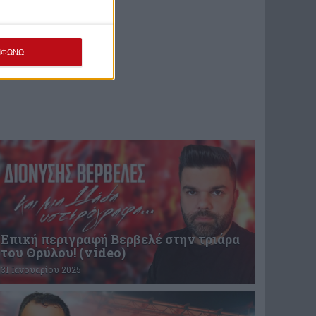
ΜΦΩΝΩ
Επική περιγραφή Βερβελέ στην τριάρα
του Θρύλου! (video)
31 Ιανουαρίου 2025