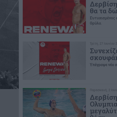
Δερβίση
θα τα δ
Ευτυχισμένος ο
Θρύλο.
Τρίτη, 27 Ιουνίου 
Συνεχίζ
σκουφάκ
Υπέγραψε νέο σ
Παρασκευή, 2 Ιουν
Δερβίση
Ολυμπια
μεγαλύτ