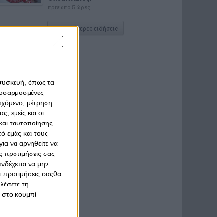
πριν από 5 ώρες
Περισσότερες ειδήσεις
 συσκευή, όπως τα
προσαρμοσμένες
ιεχόμενο, μέτρηση
ς, εμείς και οι
και ταυτοποίησης
ό εμάς και τους
ια να αρνηθείτε να
ς προτιμήσεις σας
νδέχεται να μην
Οι προτιμήσεις σαςθα
λέσετε τη
κ στο κουμπί