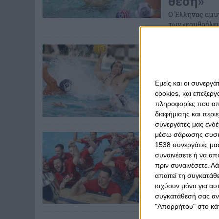
θέση»
Ο Έλληνας αμυ
των «ερυθρόλε
Πέμπτη, 1 Ιουνίου 
Δερβίση
τη Νόβι
Εμείς και οι συνεργ
Όσα είπε ο Έλλ
cookies, και επεξε
πληροφορίες που απο
διαφήμισης και περι
συνεργάτες μας ενδέ
μέσω σάρωσης συσκευ
Τρίτη, 16 Μαΐου 20
Δερβίσης
1538 συνεργάτες μας
συναινέσετε ή να απ
μεγάλος
πριν συναινέσετε.
Λά
Ωραίες δηλώσει
απαιτεί τη συγκατάθ
ισχύουν μόνο για αυ
συγκατάθεσή σας ανά
"Απορρήτου" στο κάτ