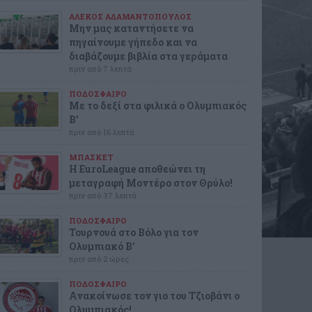
ΑΛΕΚΟΣ ΑΔΑΜΑΝΤΟΠΟΥΛΟΣ
Μην μας καταντήσετε να
πηγαίνουμε γήπεδο και να
διαβάζουμε βιβλία στα γεράματα
πριν από 7 λεπτά
ΠΟΔΟΣΦΑΙΡΟ
Με το δεξί στα φιλικά ο Ολυμπιακός
Β’
πριν από 16 λεπτά
ΜΠΑΣΚΕΤ
Η EuroLeague αποθεώνει τη
μεταγραφή Μοντέρο στον Θρύλο!
πριν από 37 λεπτά
ΠΟΔΟΣΦΑΙΡΟ
Τουρνουά στο Βόλο για τον
Ολυμπιακό Β'
πριν από 2 ώρες
ΠΟΔΟΣΦΑΙΡΟ
Ανακοίνωσε τον γιο του Τζιοβάνι ο
Ολυμπιακός!