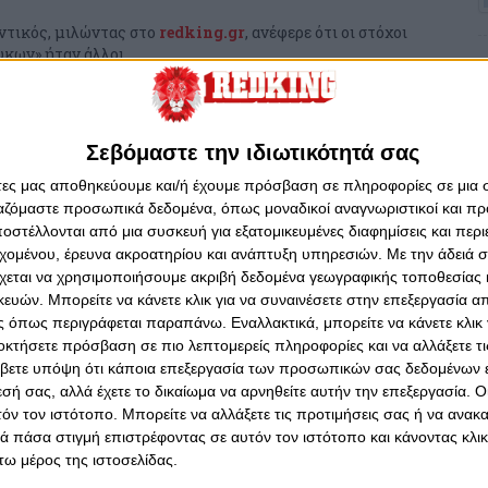
ντικός, μιλώντας στο
redking.gr
, ανέφερε ότι οι στόχοι
υκων» ήταν άλλοι.
2023 - 19:33
ς: «Αδικήσαμε τους εαυτούς με
Σεβόμαστε την ιδιωτικότητά σας
 Μπέογκραντ»
άτες μας αποθηκεύουμε και/ή έχουμε πρόσβαση σε πληροφορίες σε μια
ηνας αμυντικός μετά τη νίκη επί της Γιουγκ.
ργαζόμαστε προσωπικά δεδομένα, όπως μοναδικοί αναγνωριστικοί και 
στέλλονται από μια συσκευή για εξατομικευμένες διαφημίσεις και περ
εχομένου, έρευνα ακροατηρίου και ανάπτυξη υπηρεσιών.
Με την άδειά σα
χεται να χρησιμοποιήσουμε ακριβή δεδομένα γεωγραφικής τοποθεσίας 
ών. Μπορείτε να κάνετε κλικ για να συναινέσετε στην επεξεργασία απ
23 - 22:34
: «Οι 300 τίτλοι δείχνουν πόσο
 όπως περιγράφεται παραπάνω. Εναλλακτικά, μπορείτε να κάνετε κλικ γ
οκτήσετε πρόσβαση σε πιο λεπτομερείς πληροφορίες και να αλλάξετε τι
 είναι ο Ολυμπιακός»
βετε υπόψη ότι κάποια επεξεργασία των προσωπικών σας δεδομένων ε
ς από τον Γιώργο Δερβίση!
εσή σας, αλλά έχετε το δικαίωμα να αρνηθείτε αυτήν την επεξεργασία. 
τόν τον ιστότοπο. Μπορείτε να αλλάξετε τις προτιμήσεις σας ή να ανακα
 πάσα στιγμή επιστρέφοντας σε αυτόν τον ιστότοπο και κάνοντας κλι
ω μέρος της ιστοσελίδας.