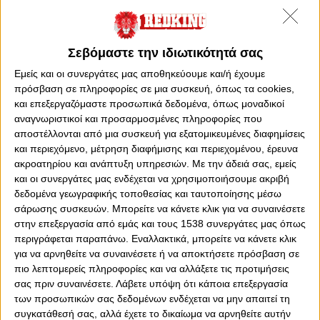
Σεβόμαστε την ιδιωτικότητά σας
Εμείς και οι συνεργάτες μας αποθηκεύουμε και/ή έχουμε
πρόσβαση σε πληροφορίες σε μια συσκευή, όπως τα cookies,
και επεξεργαζόμαστε προσωπικά δεδομένα, όπως μοναδικοί
αναγνωριστικοί και προσαρμοσμένες πληροφορίες που
Τετάρτη, 27 Σεπτεμβρίου 2023 - 20:25
αποστέλλονται από μια συσκευή για εξατομικευμένες διαφημίσεις
Εκτός αποστολής οι Σκάρπα και
και περιεχόμενο, μέτρηση διαφήμισης και περιεχομένου, έρευνα
Ιμπόρα...
ακροατηρίου και ανάπτυξη υπηρεσιών.
Με την άδειά σας, εμείς
Έμειναν εκτός πλάνων για το ματς με τον Άρη...
και οι συνεργάτες μας ενδέχεται να χρησιμοποιήσουμε ακριβή
δεδομένα γεωγραφικής τοποθεσίας και ταυτοποίησης μέσω
σάρωσης συσκευών. Μπορείτε να κάνετε κλικ για να συναινέσετε
στην επεξεργασία από εμάς και τους 1538 συνεργάτες μας όπως
περιγράφεται παραπάνω. Εναλλακτικά, μπορείτε να κάνετε κλικ
για να αρνηθείτε να συναινέσετε ή να αποκτήσετε πρόσβαση σε
πιο λεπτομερείς πληροφορίες και να αλλάξετε τις προτιμήσεις
σας πριν συναινέσετε.
Λάβετε υπόψη ότι κάποια επεξεργασία
των προσωπικών σας δεδομένων ενδέχεται να μην απαιτεί τη
συγκατάθεσή σας, αλλά έχετε το δικαίωμα να αρνηθείτε αυτήν