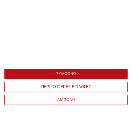
Τρίτη, 28 Φεβρουαρίου 2023 - 21:24
O λόγος που έμεινε εκτός
αποστολής ο Εμβιλά...
Ο Γάλλος άσος ένιωσε ενοχλήσεις στο αριστερό πόδι μετά το
ντέρμπι με τον Παναθηναϊκό...
ΣΥΜΦΩΝΩ
ΠΕΡΙΣΣΟΤΕΡΕΣ ΕΠΙΛΟΓΕΣ
ΔΙΑΦΩΝΩ