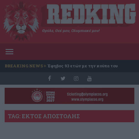
Θρύλε, Θεέ μου, Ολυμπιακέ μου!
Toggle
navigation
BREAKING NEWS
Έφηβος 93 ετών με την κούπα του
Conference
TAG: ΕΚΤΟΣ ΑΠΟΣΤΟΛΗΣ