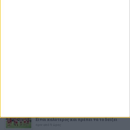
ΤΕΛΕΥΤΑΙΕΣ
ΕΙΔΗΣΕΙΣ
ΠΟΔΟΣΦΑΙΡΟ
«Στρατιώτης» ο Ροντινέι!
πριν από 15 λεπτά
ΠΟΔΟΣΦΑΙΡΟ
Οι σκέψεις για το δεξί άκρο της άμυνας
πριν από 5 ώρες
ΠΟΔΟΣΦΑΙΡΟ
Δυνατή «ερυθρόλευκη» παρουσία
αναμένεται στην Ολλανδία
πριν από 6 ώρες
ΣΤΟΙΧΗΜΑ
Αϊντχόφεν και Σπόρτινγκ ξεκινούν
δυνατά, σε σούπερ απόδοση!
πριν από 8 ώρες
ΠΟΔΟΣΦΑΙΡΟ
Είναι καλύτερος και πρέπει να το δείξει
πριν από 9 ώρες