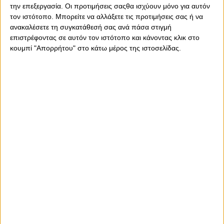
την επεξεργασία. Οι προτιμήσεις σαςθα ισχύουν μόνο για αυτόν
τον ιστότοπο. Μπορείτε να αλλάξετε τις προτιμήσεις σας ή να
ανακαλέσετε τη συγκατάθεσή σας ανά πάσα στιγμή
επιστρέφοντας σε αυτόν τον ιστότοπο και κάνοντας κλικ στο
κουμπί "Απορρήτου" στο κάτω μέρος της ιστοσελίδας.
Πέμπτη, 8 Ιουνίου 2023 - 12:56
Οριστικά εκτός Game 2 ο
Σλούκας!
O διεθνής γκαρντ έμεινε εκτός δωδεκάδας για το αποψινό
ντέρμπι με τον Παναθηναϊκό...